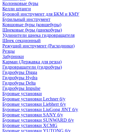
Колонковые буры
Келли штанги
Буровой инструмент для БКМ и КМУ
Бурильный инструмент
Ковшовые буры (ковшебуры)
Шнековые буры (шнекобуры)
Удлинители шнека гидровращателя
Шнек секционный
Режущий инструмент (Расходники)
Резцы
Забурники
Карман (Державка для резца)
Гидровращатели (гидробуры)
Гидробуры Digga
Гидробуры Hydra
Гидробуры Delta
Гидробуры Impulse
Буровые установки
Буровые установки Lechner б/у
Буровые установки Liebherr б/у
Буровые установки LiuGong JINT б/у
Буровые установки SANY б/у
Буровые установки SUNWARD б/у
Буровые установки XCMG
Буровые установки YUTONG б/у