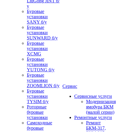
LiuGong JINT б/
у
Буровые
установки
SANY б/у
Буровые
установки
SUNWARD б/у
Буровые
установки
XCMG
Буровые
установки
YUTONG б/у
Буровые
установки
ZOOMLION б/у
Сервис
Буровые
установки
Сервисные услуги
TYSIM б/у
Модернизация
Роторные
ямобура БКМ
буровые
(малой серии)
установки
Ремонтные услуги
Самоходные
Ремонт
буровые
БКМ-317,