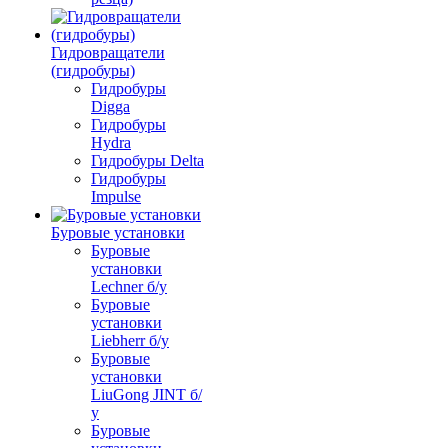
Гидровращатели
(гидробуры)
Гидробуры
Digga
Гидробуры
Hydra
Гидробуры Delta
Гидробуры
Impulse
Буровые установки
Буровые
установки
Lechner б/у
Буровые
установки
Liebherr б/у
Буровые
установки
LiuGong JINT б/
у
Буровые