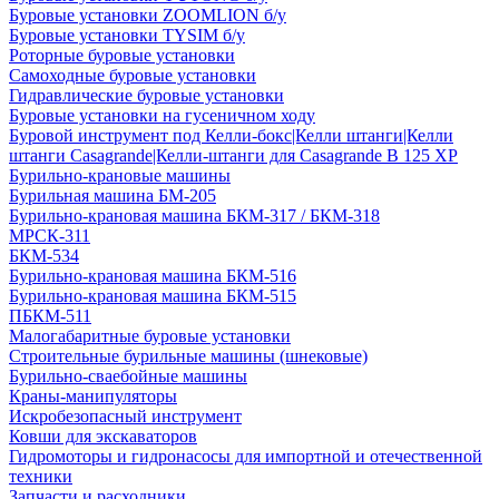
Буровые установки ZOOMLION б/у
Буровые установки TYSIM б/у
Роторные буровые установки
Самоходные буровые установки
Гидравлические буровые установки
Буровые установки на гусеничном ходу
Буровой инструмент под Келли-бокс|Келли штанги|Келли
штанги Casagrande|Келли-штанги для Casagrande B 125 XP
Бурильно-крановые машины
Бурильная машина БМ-205
Бурильно-крановая машина БКМ-317 / БКМ-318
МРСК-311
БКМ-534
Бурильно-крановая машина БКМ-516
Бурильно-крановая машина БКМ-515
ПБКМ-511
Малогабаритные буровые установки
Строительные бурильные машины (шнековые)
Бурильно-сваебойные машины
Краны-манипуляторы
Искробезопасный инструмент
Ковши для экскаваторов
Гидромоторы и гидронасосы для импортной и отечественной
техники
Запчасти и расходники