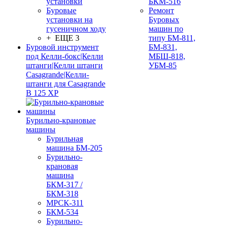
установки
БКМ-516
Буровые
Ремонт
установки на
Буровых
гусеничном ходу
машин по
+ ЕЩЕ 3
типу БМ-811,
Буровой инструмент
БМ-831,
под Келли-бокс|Келли
МБШ-818,
штанги|Келли штанги
УБМ-85
Casagrande|Келли-
штанги для Casagrande
B 125 XP
Бурильно-крановые
машины
Бурильная
машина БМ-205
Бурильно-
крановая
машина
БКМ-317 /
БКМ-318
МРСК-311
БКМ-534
Бурильно-