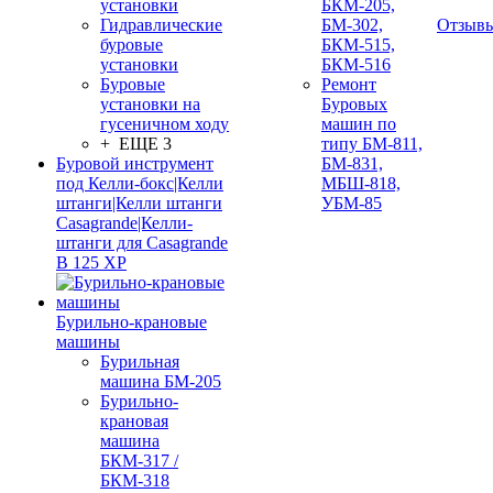
установки
БКМ-205,
Гидравлические
БМ-302,
Отзыв
буровые
БКМ-515,
установки
БКМ-516
Буровые
Ремонт
установки на
Буровых
гусеничном ходу
машин по
+ ЕЩЕ 3
типу БМ-811,
Буровой инструмент
БМ-831,
под Келли-бокс|Келли
МБШ-818,
штанги|Келли штанги
УБМ-85
Casagrande|Келли-
штанги для Casagrande
B 125 XP
Бурильно-крановые
машины
Бурильная
машина БМ-205
Бурильно-
крановая
машина
БКМ-317 /
БКМ-318