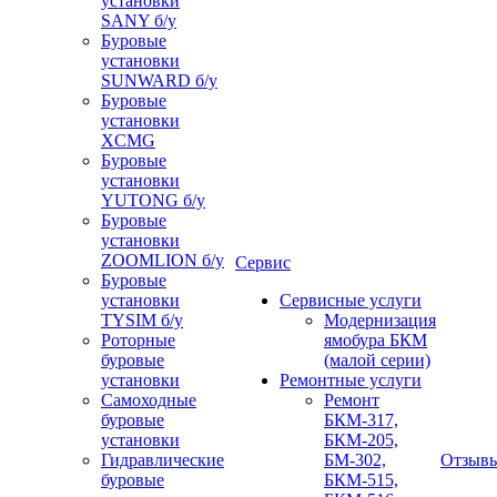
установки
SANY б/у
Буровые
установки
SUNWARD б/у
Буровые
установки
XCMG
Буровые
установки
YUTONG б/у
Буровые
установки
ZOOMLION б/у
Сервис
Буровые
установки
Сервисные услуги
TYSIM б/у
Модернизация
Роторные
ямобура БКМ
буровые
(малой серии)
установки
Ремонтные услуги
Самоходные
Ремонт
буровые
БКМ-317,
установки
БКМ-205,
Гидравлические
БМ-302,
Отзыв
буровые
БКМ-515,