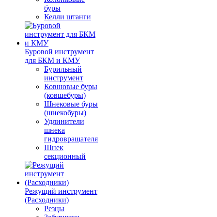
буры
Келли штанги
Буровой инструмент
для БКМ и КМУ
Бурильный
инструмент
Ковшовые буры
(ковшебуры)
Шнековые буры
(шнекобуры)
Удлинители
шнека
гидровращателя
Шнек
секционный
Режущий инструмент
(Расходники)
Резцы