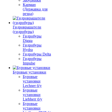
Забурники
Карман
(Державка для
резца)
Гидровращатели
(гидробуры)
Гидробуры
Digga
Гидробуры
Hydra
Гидробуры Delta
Гидробуры
Impulse
Буровые установки
Буровые
установки
Lechner б/у
Буровые
установки
Liebherr б/у
Буровые
установки