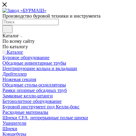
Производство буровой техники и инструмента
Каталог
По всему сайту
По каталогу
Каталог
Буровое оборудование
Обсадные инвентарные трубы
Центрирующие кольца и вкладыши
Дрейтеллер
Ножевая секция
Обсадные столы-осцилляторы
Рамки опорные обсадных труб
Замковые келли-штанги
Бетонолитное оборудование
Буровой инструмент под Келли-бокс
Расходные материалы
Шнеки CFA, непрерывные полые шнеки
Уширители
Шнеки
Ковшебуры