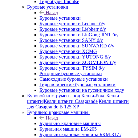
Гидробуры Impulse
Буровые установки
Назад
Буровые установки
Буровые установки Lechner б/у
Буровые установки Liebherr б/у
Буровые установки LiuGong JINT б/у
Буровые установки SANY б/у
Буровые установки SUNWARD б/у
Буровые установки XCMG
Буровые установки YUTONG б/у
Буровые установки ZOOMLION б/у
Буровые установки TYSIM б/у
Роторные буровые установки
Самоходные буровые установки
Гидравлические буровые установки
Буровые установки на гусеничном ходу
Буровой инструмент под Келли-бокс|Келли
штанги|Келли штанги Casagrande|Келли-штанги
для Casagrande B 125 XP
Бурильно-крановые машины
Назад
Бурильно-крановые машины
Бурильная машина БМ-205
Бурильно-крановая машина БКМ-317 /