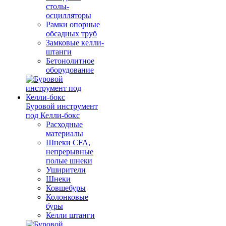
столы-
осцилляторы
Рамки опорные
обсадных труб
Замковые келли-
штанги
Бетонолитное
оборудование
Буровой инструмент
под Келли-бокс
Расходные
материалы
Шнеки CFA,
непрерывные
полые шнеки
Уширители
Шнеки
Ковшебуры
Колонковые
буры
Келли штанги