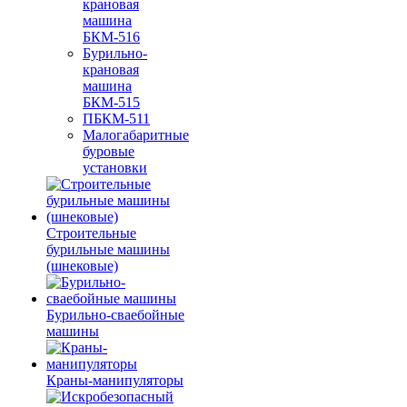
крановая
машина
БКМ-516
Бурильно-
крановая
машина
БКМ-515
ПБКМ-511
Малогабаритные
буровые
установки
Строительные
бурильные машины
(шнековые)
Бурильно-сваебойные
машины
Краны-манипуляторы