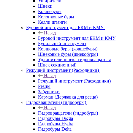
Уширители
Шнеки
Ковшебуры
Колонковые буры
Келли штанги
Буровой инструмент для БКМ и КМУ
Назад
Буровой инструмент для БКМ и КМУ
Бурильный инструмент
Ковшовые буры (ковшебуры)
Шнековые буры (шнекобуры)
Удлинители шнека гидровращателя
Шнек секционный
Режущий инструмент (Расходники)
Назад
Режущий инструмент (Расходники)
Резцы
Забурники
Карман (Державка для резца)
Гидровращатели (гидробуры)
Назад
Гидровращатели (гидробуры)
Гидробуры Digga
Гидробуры Hydra
Гидробуры Delta