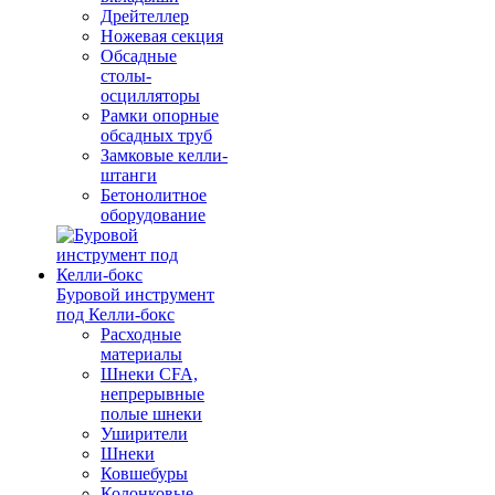
Дрейтеллер
Ножевая секция
Обсадные
столы-
осцилляторы
Рамки опорные
обсадных труб
Замковые келли-
штанги
Бетонолитное
оборудование
Буровой инструмент
под Келли-бокс
Расходные
материалы
Шнеки CFA,
непрерывные
полые шнеки
Уширители
Шнеки
Ковшебуры
Колонковые