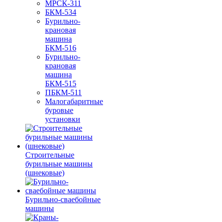
МРСК-311
БКМ-534
Бурильно-
крановая
машина
БКМ-516
Бурильно-
крановая
машина
БКМ-515
ПБКМ-511
Малогабаритные
буровые
установки
Строительные
бурильные машины
(шнековые)
Бурильно-сваебойные
машины