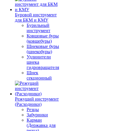
Буровой инструмент
для БКМ и КМУ
Бурильный
инструмент
Ковшовые буры
(ковшебуры)
Шнековые буры
(шнекобуры)
Удлинители
шнека
гидровращателя
Шнек
секционный
Режущий инструмент
(Расходники)
Резцы
Забурники
Карман
(Державка для
резца)