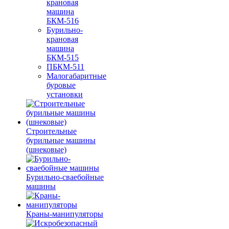
крановая
машина
БКМ-516
Бурильно-
крановая
машина
БКМ-515
ПБКМ-511
Малогабаритные
буровые
установки
Строительные
бурильные машины
(шнековые)
Бурильно-сваебойные
машины
Краны-манипуляторы