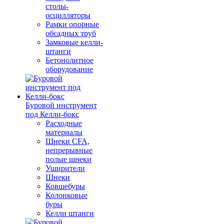
столы-
осцилляторы
Рамки опорные
обсадных труб
Замковые келли-
штанги
Бетонолитное
оборудование
Буровой инструмент
под Келли-бокс
Расходные
материалы
Шнеки CFA,
непрерывные
полые шнеки
Уширители
Шнеки
Ковшебуры
Колонковые
буры
Келли штанги