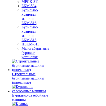
МРСК-311
БКМ-534
Бурильно-
крановая
машина
БКМ-516
Бурильно-
крановая
машина
БКМ-515
ПБКМ-511
Малогабаритные
буровые
установки
Строительные
бурильные машины
(шнековые)
Бурильно-сваебойные
машины