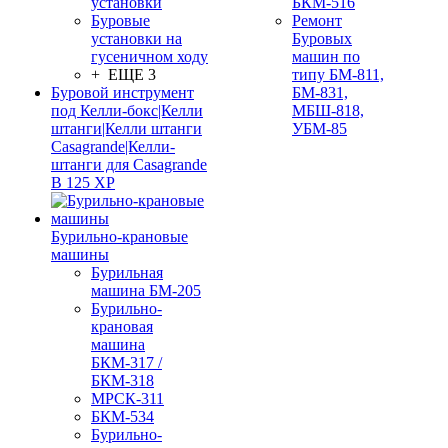
установки
БКМ-516
Буровые
Ремонт
установки на
Буровых
гусеничном ходу
машин по
+ ЕЩЕ 3
типу БМ-811,
Буровой инструмент
БМ-831,
под Келли-бокс|Келли
МБШ-818,
штанги|Келли штанги
УБМ-85
Casagrande|Келли-
штанги для Casagrande
B 125 XP
Бурильно-крановые
машины
Бурильная
машина БМ-205
Бурильно-
крановая
машина
БКМ-317 /
БКМ-318
МРСК-311
БКМ-534
Бурильно-