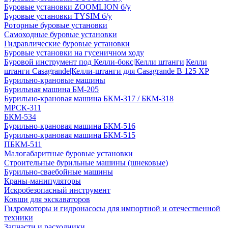
Буровые установки ZOOMLION б/у
Буровые установки TYSIM б/у
Роторные буровые установки
Самоходные буровые установки
Гидравлические буровые установки
Буровые установки на гусеничном ходу
Буровой инструмент под Келли-бокс|Келли штанги|Келли
штанги Casagrande|Келли-штанги для Casagrande B 125 XP
Бурильно-крановые машины
Бурильная машина БМ-205
Бурильно-крановая машина БКМ-317 / БКМ-318
МРСК-311
БКМ-534
Бурильно-крановая машина БКМ-516
Бурильно-крановая машина БКМ-515
ПБКМ-511
Малогабаритные буровые установки
Строительные бурильные машины (шнековые)
Бурильно-сваебойные машины
Краны-манипуляторы
Искробезопасный инструмент
Ковши для экскаваторов
Гидромоторы и гидронасосы для импортной и отечественной
техники
Запчасти и расходники