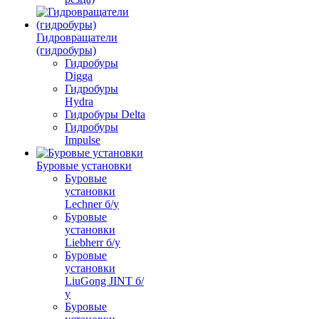
Гидровращатели
(гидробуры)
Гидробуры
Digga
Гидробуры
Hydra
Гидробуры Delta
Гидробуры
Impulse
Буровые установки
Буровые
установки
Lechner б/у
Буровые
установки
Liebherr б/у
Буровые
установки
LiuGong JINT б/
у
Буровые