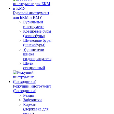
Буровой инструмент
для БКМ и КМУ
Бурильный
инструмент
Ковшовые буры
(ковшебуры)
Шнековые буры
(шнекобуры)
Удлинители
шнека
гидровращателя
Шнек
секционный
Режущий инструмент
(Расходники)
Резцы
Забурники
Карман
(Державка для
резца)