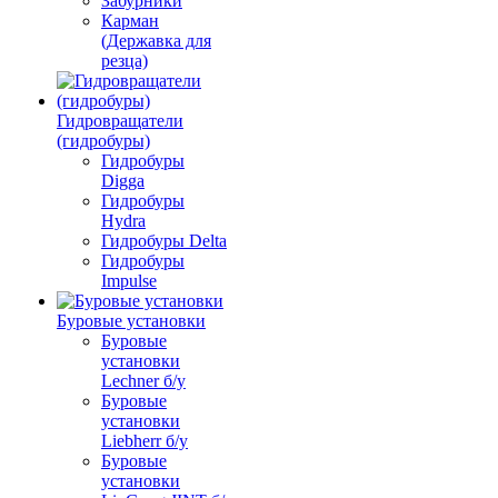
Забурники
Карман
(Державка для
резца)
Гидровращатели
(гидробуры)
Гидробуры
Digga
Гидробуры
Hydra
Гидробуры Delta
Гидробуры
Impulse
Буровые установки
Буровые
установки
Lechner б/у
Буровые
установки
Liebherr б/у
Буровые
установки