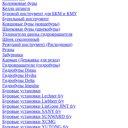
Колонковые буры
Келли штанги
Буровой инструмент для БКМ и КМУ
Бурильный инструмент
Ковшовые буры (ковшебуры)
Шнековые буры (шнекобуры)
Удлинители шнека гидровращателя
Шнек секционный
Режущий инструмент (Расходники)
Резцы
Забурники
Карман (Державка для резца)
Гидровращатели (гидробуры)
Гидробуры Digga
Гидробуры Hydra
Гидробуры Delta
Гидробуры Impulse
Буровые установки
Буровые установки Lechner б/у
Буровые установки Liebherr б/у
Буровые установки LiuGong JINT б/у
Буровые установки SANY б/у
Буровые установки SUNWARD б/у
Буровые установки XCMG
Буровые установки YUTONG б/у