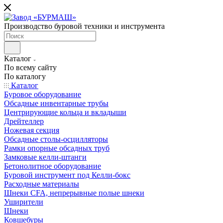
Производство буровой техники и инструмента
Каталог
По всему сайту
По каталогу
Каталог
Буровое оборудование
Обсадные инвентарные трубы
Центрирующие кольца и вкладыши
Дрейтеллер
Ножевая секция
Обсадные столы-осцилляторы
Рамки опорные обсадных труб
Замковые келли-штанги
Бетонолитное оборудование
Буровой инструмент под Келли-бокс
Расходные материалы
Шнеки CFA, непрерывные полые шнеки
Уширители
Шнеки
Ковшебуры