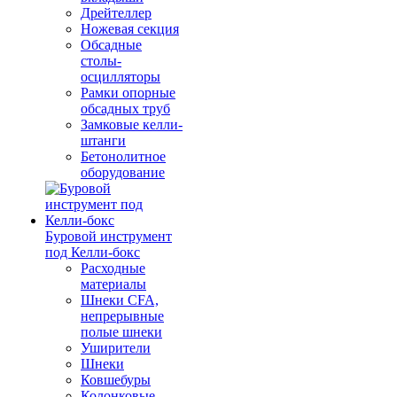
Дрейтеллер
Ножевая секция
Обсадные
столы-
осцилляторы
Рамки опорные
обсадных труб
Замковые келли-
штанги
Бетонолитное
оборудование
Буровой инструмент
под Келли-бокс
Расходные
материалы
Шнеки CFA,
непрерывные
полые шнеки
Уширители
Шнеки
Ковшебуры
Колонковые