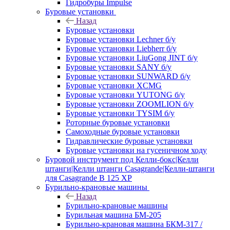
Гидробуры Impulse
Буровые установки
Назад
Буровые установки
Буровые установки Lechner б/у
Буровые установки Liebherr б/у
Буровые установки LiuGong JINT б/у
Буровые установки SANY б/у
Буровые установки SUNWARD б/у
Буровые установки XCMG
Буровые установки YUTONG б/у
Буровые установки ZOOMLION б/у
Буровые установки TYSIM б/у
Роторные буровые установки
Самоходные буровые установки
Гидравлические буровые установки
Буровые установки на гусеничном ходу
Буровой инструмент под Келли-бокс|Келли
штанги|Келли штанги Casagrande|Келли-штанги
для Casagrande B 125 XP
Бурильно-крановые машины
Назад
Бурильно-крановые машины
Бурильная машина БМ-205
Бурильно-крановая машина БКМ-317 /