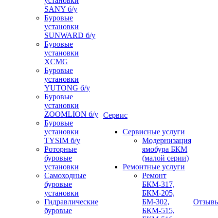
установки
SANY б/у
Буровые
установки
SUNWARD б/у
Буровые
установки
XCMG
Буровые
установки
YUTONG б/у
Буровые
установки
ZOOMLION б/у
Сервис
Буровые
установки
Сервисные услуги
TYSIM б/у
Модернизация
Роторные
ямобура БКМ
буровые
(малой серии)
установки
Ремонтные услуги
Самоходные
Ремонт
буровые
БКМ-317,
установки
БКМ-205,
Гидравлические
БМ-302,
Отзыв
буровые
БКМ-515,