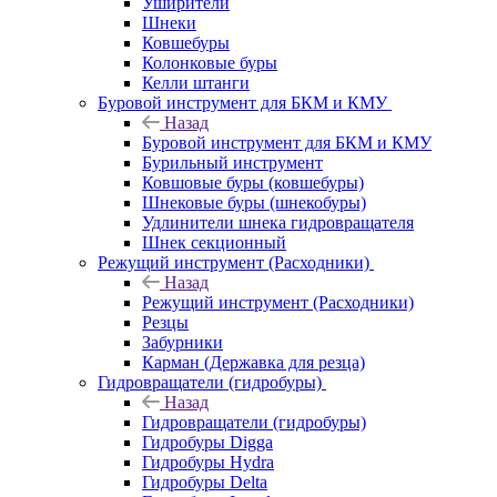
Уширители
Шнеки
Ковшебуры
Колонковые буры
Келли штанги
Буровой инструмент для БКМ и КМУ
Назад
Буровой инструмент для БКМ и КМУ
Бурильный инструмент
Ковшовые буры (ковшебуры)
Шнековые буры (шнекобуры)
Удлинители шнека гидровращателя
Шнек секционный
Режущий инструмент (Расходники)
Назад
Режущий инструмент (Расходники)
Резцы
Забурники
Карман (Державка для резца)
Гидровращатели (гидробуры)
Назад
Гидровращатели (гидробуры)
Гидробуры Digga
Гидробуры Hydra
Гидробуры Delta