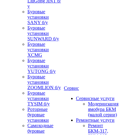
LiuGong JINT б/
у
Буровые
установки
SANY б/у
Буровые
установки
SUNWARD б/у
Буровые
установки
XCMG
Буровые
установки
YUTONG б/у
Буровые
установки
ZOOMLION б/у
Сервис
Буровые
установки
Сервисные услуги
TYSIM б/у
Модернизация
Роторные
ямобура БКМ
буровые
(малой серии)
установки
Ремонтные услуги
Самоходные
Ремонт
буровые
БКМ-317,