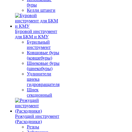
буры
Келли штанги
Буровой инструмент
для БКМ и КМУ
Бурильный
инструмент
Ковшовые буры
(ковшебуры)
Шнековые буры
(шнекобуры)
Удлинители
шнека
гидровращателя
Шнек
секционный
Режущий инструмент
(Расходники)
Резцы