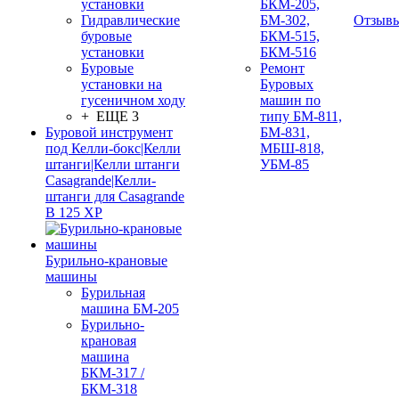
установки
БКМ-205,
Гидравлические
БМ-302,
Отзыв
буровые
БКМ-515,
установки
БКМ-516
Буровые
Ремонт
установки на
Буровых
гусеничном ходу
машин по
+ ЕЩЕ 3
типу БМ-811,
Буровой инструмент
БМ-831,
под Келли-бокс|Келли
МБШ-818,
штанги|Келли штанги
УБМ-85
Casagrande|Келли-
штанги для Casagrande
B 125 XP
Бурильно-крановые
машины
Бурильная
машина БМ-205
Бурильно-
крановая
машина
БКМ-317 /
БКМ-318