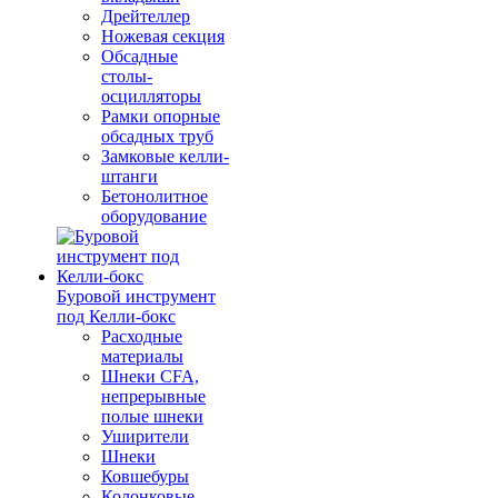
Дрейтеллер
Ножевая секция
Обсадные
столы-
осцилляторы
Рамки опорные
обсадных труб
Замковые келли-
штанги
Бетонолитное
оборудование
Буровой инструмент
под Келли-бокс
Расходные
материалы
Шнеки CFA,
непрерывные
полые шнеки
Уширители
Шнеки
Ковшебуры
Колонковые