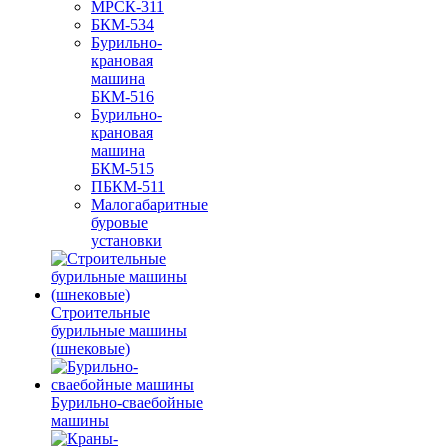
МРСК-311
БКМ-534
Бурильно-
крановая
машина
БКМ-516
Бурильно-
крановая
машина
БКМ-515
ПБКМ-511
Малогабаритные
буровые
установки
Строительные
бурильные машины
(шнековые)
Бурильно-сваебойные
машины