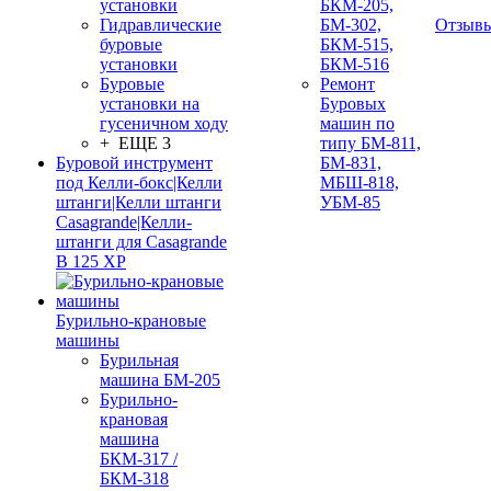
установки
БКМ-205,
Гидравлические
БМ-302,
Отзыв
буровые
БКМ-515,
установки
БКМ-516
Буровые
Ремонт
установки на
Буровых
гусеничном ходу
машин по
+ ЕЩЕ 3
типу БМ-811,
Буровой инструмент
БМ-831,
под Келли-бокс|Келли
МБШ-818,
штанги|Келли штанги
УБМ-85
Casagrande|Келли-
штанги для Casagrande
B 125 XP
Бурильно-крановые
машины
Бурильная
машина БМ-205
Бурильно-
крановая
машина
БКМ-317 /
БКМ-318