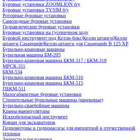
Буровые установки ZOOMLION б/у
Буровые установки TYSIM б/у
Роторные буровые установки
Самоходные буровые установки
Гидравлические буровые установки
Буровые установки на гусеничном ходу
Буровой инструмент под Келли-бокс|Келли штанги|Келли
штанги Casagrande|Келли-штанги для Casagrande B 125 XP
Бурильно-крановые машины
Бурильная машина БМ-205
Бурильно-крановая машина БКМ-317 / БКМ-318
МРСК-311
БКМ-534
Бурильно-крановая машина БКМ-516
Бурильно-крановая машина БКМ-515
ПБКМ-511
Малогабаритные буровые установки
Строительные бурильные машины (шнековые)
Бурильно-сваебойные машины
Краны-манипуляторы
Искробезопасный инструмент
Ковши для экскаваторов
Гидромоторы и гидронасосы для импортной и отечественной
техники
Запчасти и расходники