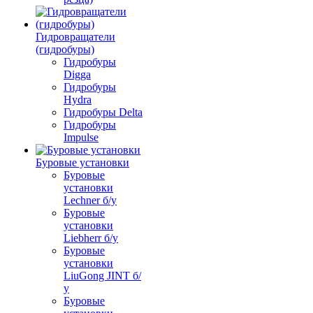
Гидровращатели
(гидробуры)
Гидробуры
Digga
Гидробуры
Hydra
Гидробуры Delta
Гидробуры
Impulse
Буровые установки
Буровые
установки
Lechner б/у
Буровые
установки
Liebherr б/у
Буровые
установки
LiuGong JINT б/
у
Буровые