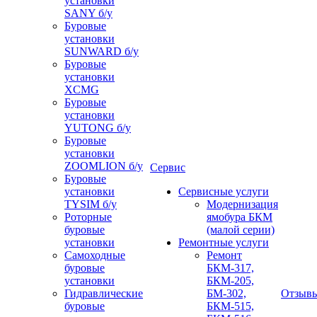
установки
SANY б/у
Буровые
установки
SUNWARD б/у
Буровые
установки
XCMG
Буровые
установки
YUTONG б/у
Буровые
установки
ZOOMLION б/у
Сервис
Буровые
установки
Сервисные услуги
TYSIM б/у
Модернизация
Роторные
ямобура БКМ
буровые
(малой серии)
установки
Ремонтные услуги
Самоходные
Ремонт
буровые
БКМ-317,
установки
БКМ-205,
Гидравлические
БМ-302,
Отзыв
буровые
БКМ-515,