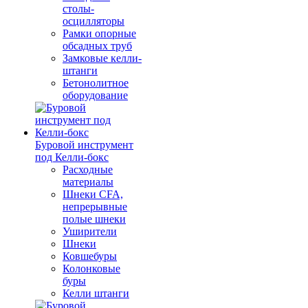
столы-
осцилляторы
Рамки опорные
обсадных труб
Замковые келли-
штанги
Бетонолитное
оборудование
Буровой инструмент
под Келли-бокс
Расходные
материалы
Шнеки CFA,
непрерывные
полые шнеки
Уширители
Шнеки
Ковшебуры
Колонковые
буры
Келли штанги