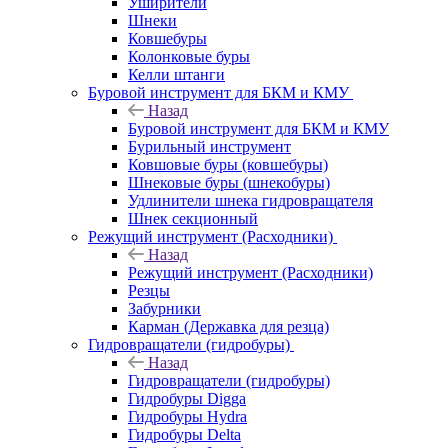
Уширители
Шнеки
Ковшебуры
Колонковые буры
Келли штанги
Буровой инструмент для БКМ и КМУ
Назад
Буровой инструмент для БКМ и КМУ
Бурильный инструмент
Ковшовые буры (ковшебуры)
Шнековые буры (шнекобуры)
Удлинители шнека гидровращателя
Шнек секционный
Режущий инструмент (Расходники)
Назад
Режущий инструмент (Расходники)
Резцы
Забурники
Карман (Державка для резца)
Гидровращатели (гидробуры)
Назад
Гидровращатели (гидробуры)
Гидробуры Digga
Гидробуры Hydra
Гидробуры Delta