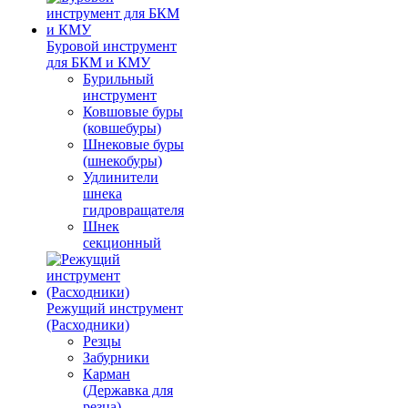
Буровой инструмент
для БКМ и КМУ
Бурильный
инструмент
Ковшовые буры
(ковшебуры)
Шнековые буры
(шнекобуры)
Удлинители
шнека
гидровращателя
Шнек
секционный
Режущий инструмент
(Расходники)
Резцы
Забурники
Карман
(Державка для
резца)