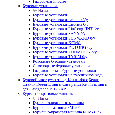
Гидробуры Impulse
Буровые установки
Назад
Буровые установки
Буровые установки Lechner б/у
Буровые установки Liebherr б/у
Буровые установки LiuGong JINT б/у
Буровые установки SANY б/у
Буровые установки SUNWARD б/у
Буровые установки XCMG
Буровые установки YUTONG б/у
Буровые установки ZOOMLION б/у
Буровые установки TYSIM б/у
Роторные буровые установки
Самоходные буровые установки
Гидравлические буровые установки
Буровые установки на гусеничном ходу
Буровой инструмент под Келли-бокс|Келли
штанги|Келли штанги Casagrande|Келли-штанги
для Casagrande B 125 XP
Бурильно-крановые машины
Назад
Бурильно-крановые машины
Бурильная машина БМ-205
Бурильно-крановая машина БКМ-317 /