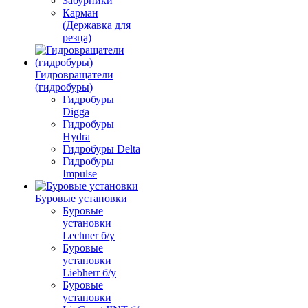
Забурники
Карман
(Державка для
резца)
Гидровращатели
(гидробуры)
Гидробуры
Digga
Гидробуры
Hydra
Гидробуры Delta
Гидробуры
Impulse
Буровые установки
Буровые
установки
Lechner б/у
Буровые
установки
Liebherr б/у
Буровые
установки