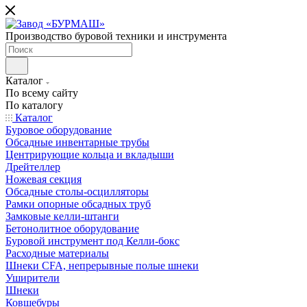
Производство буровой техники и инструмента
Каталог
По всему сайту
По каталогу
Каталог
Буровое оборудование
Обсадные инвентарные трубы
Центрирующие кольца и вкладыши
Дрейтеллер
Ножевая секция
Обсадные столы-осцилляторы
Рамки опорные обсадных труб
Замковые келли-штанги
Бетонолитное оборудование
Буровой инструмент под Келли-бокс
Расходные материалы
Шнеки CFA, непрерывные полые шнеки
Уширители
Шнеки
Ковшебуры