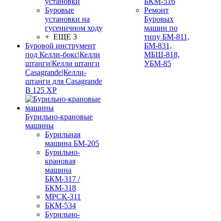
установки
БКМ-516
Буровые
Ремонт
установки на
Буровых
гусеничном ходу
машин по
+ ЕЩЕ 3
типу БМ-811,
Буровой инструмент
БМ-831,
под Келли-бокс|Келли
МБШ-818,
штанги|Келли штанги
УБМ-85
Casagrande|Келли-
штанги для Casagrande
B 125 XP
Бурильно-крановые
машины
Бурильная
машина БМ-205
Бурильно-
крановая
машина
БКМ-317 /
БКМ-318
МРСК-311
БКМ-534
Бурильно-