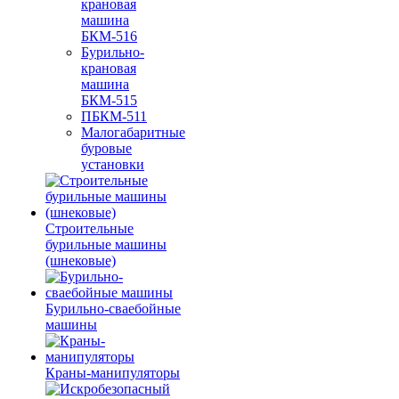
крановая
машина
БКМ-516
Бурильно-
крановая
машина
БКМ-515
ПБКМ-511
Малогабаритные
буровые
установки
Строительные
бурильные машины
(шнековые)
Бурильно-сваебойные
машины
Краны-манипуляторы