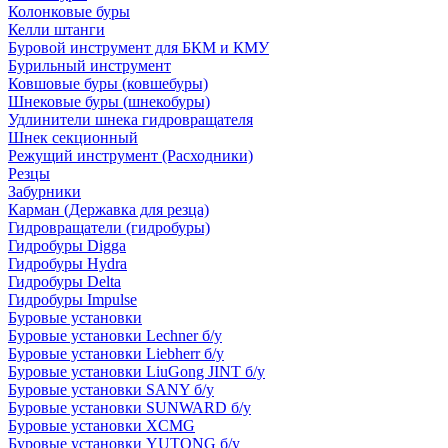
Колонковые буры
Келли штанги
Буровой инструмент для БКМ и КМУ
Бурильный инструмент
Ковшовые буры (ковшебуры)
Шнековые буры (шнекобуры)
Удлинители шнека гидровращателя
Шнек секционный
Режущий инструмент (Расходники)
Резцы
Забурники
Карман (Державка для резца)
Гидровращатели (гидробуры)
Гидробуры Digga
Гидробуры Hydra
Гидробуры Delta
Гидробуры Impulse
Буровые установки
Буровые установки Lechner б/у
Буровые установки Liebherr б/у
Буровые установки LiuGong JINT б/у
Буровые установки SANY б/у
Буровые установки SUNWARD б/у
Буровые установки XCMG
Буровые установки YUTONG б/у