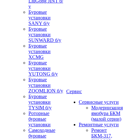
LiuGong JINT б/
у
Буровые
установки
SANY б/у
Буровые
установки
SUNWARD б/у
Буровые
установки
XCMG
Буровые
установки
YUTONG б/у
Буровые
установки
ZOOMLION б/у
Сервис
Буровые
установки
Сервисные услуги
TYSIM б/у
Модернизация
Роторные
ямобура БКМ
буровые
(малой серии)
установки
Ремонтные услуги
Самоходные
Ремонт
буровые
БКМ-317,