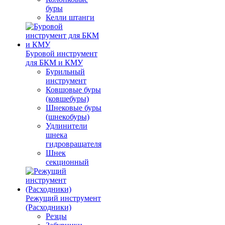
буры
Келли штанги
Буровой инструмент
для БКМ и КМУ
Бурильный
инструмент
Ковшовые буры
(ковшебуры)
Шнековые буры
(шнекобуры)
Удлинители
шнека
гидровращателя
Шнек
секционный
Режущий инструмент
(Расходники)
Резцы