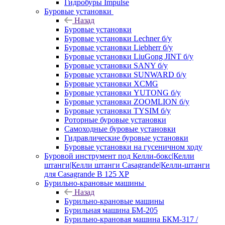
Гидробуры Impulse
Буровые установки
Назад
Буровые установки
Буровые установки Lechner б/у
Буровые установки Liebherr б/у
Буровые установки LiuGong JINT б/у
Буровые установки SANY б/у
Буровые установки SUNWARD б/у
Буровые установки XCMG
Буровые установки YUTONG б/у
Буровые установки ZOOMLION б/у
Буровые установки TYSIM б/у
Роторные буровые установки
Самоходные буровые установки
Гидравлические буровые установки
Буровые установки на гусеничном ходу
Буровой инструмент под Келли-бокс|Келли
штанги|Келли штанги Casagrande|Келли-штанги
для Casagrande B 125 XP
Бурильно-крановые машины
Назад
Бурильно-крановые машины
Бурильная машина БМ-205
Бурильно-крановая машина БКМ-317 /