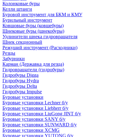
Колонковые буры
Келли штанги
Буровой инструмент для БКМ и КМУ
Бурильный инструмент
Ковшовые буры (ковшебуры)
Шнековые буры (шнекобуры)
Удлинители шнека гидровращателя
Шнек секционный
Режущий инструмент (Расходники)
Резцы
Забурники
Карман (Державка для резца)
Гидровращатели (гидробуры)
Гидробуры Digga
Гидробуры Hydra
Гидробуры Delta
Гидробуры Impulse
Буровые установки
Буровые установки Lechner б/у
Буровые установки Liebherr б/у
Буровые установки LiuGong JINT б/у
Буровые установки SANY б/у
Буровые установки SUNWARD б/у
Буровые установки XCMG
Буровые установки YUTONG б/у