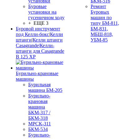
установки
БКМ-516
Буровые
Ремонт
установки на
Буровых
гусеничном ходу
машин по
+ ЕЩЕ 3
типу БМ-811,
Буровой инструмент
БМ-831,
под Келли-бокс|Келли
МБШ-818,
штанги|Келли штанги
УБМ-85
Casagrande|Келли-
штанги для Casagrande
B 125 XP
Бурильно-крановые
машины
Бурильная
машина БМ-205
Бурильно-
крановая
машина
БКМ-317 /
БКМ-318
МРСК-311
БКМ-534
Бурильно-