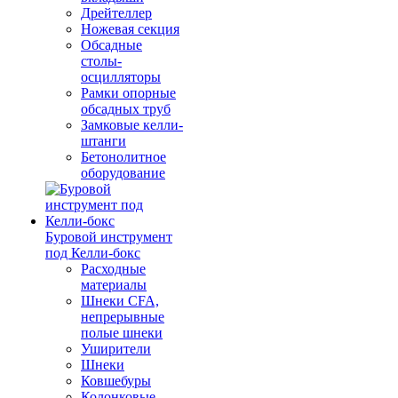
Дрейтеллер
Ножевая секция
Обсадные
столы-
осцилляторы
Рамки опорные
обсадных труб
Замковые келли-
штанги
Бетонолитное
оборудование
Буровой инструмент
под Келли-бокс
Расходные
материалы
Шнеки CFA,
непрерывные
полые шнеки
Уширители
Шнеки
Ковшебуры
Колонковые