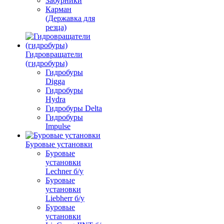
Забурники
Карман
(Державка для
резца)
Гидровращатели
(гидробуры)
Гидробуры
Digga
Гидробуры
Hydra
Гидробуры Delta
Гидробуры
Impulse
Буровые установки
Буровые
установки
Lechner б/у
Буровые
установки
Liebherr б/у
Буровые
установки