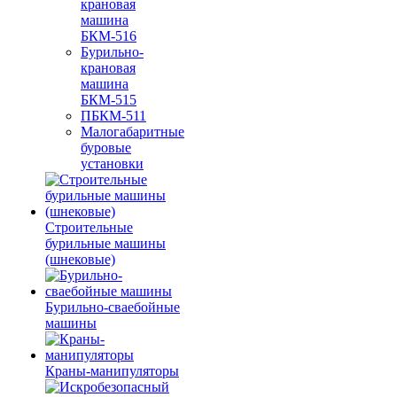
крановая
машина
БКМ-516
Бурильно-
крановая
машина
БКМ-515
ПБКМ-511
Малогабаритные
буровые
установки
Строительные
бурильные машины
(шнековые)
Бурильно-сваебойные
машины
Краны-манипуляторы