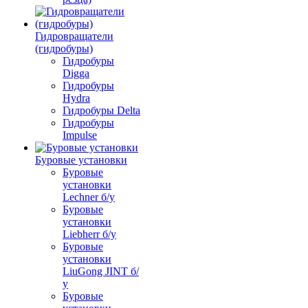
Гидровращатели
(гидробуры)
Гидробуры
Digga
Гидробуры
Hydra
Гидробуры Delta
Гидробуры
Impulse
Буровые установки
Буровые
установки
Lechner б/у
Буровые
установки
Liebherr б/у
Буровые
установки
LiuGong JINT б/
у
Буровые