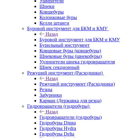
Уширители
Шнеки
Ковшебуры
Колонковые буры
Келли штанги
Буровой инструмент для БКМ и КМУ
Назад
Буровой инструмент для БКМ и КМУ
Бурильный инструмент
Ковшовые буры (ковшебуры)
Шнековые буры (шнекобуры)
Удлинители шнека гидровращателя
Шнек секционный
Режущий инструмент (Расходники)
Назад
Режущий инструмент (Расходники)
Резцы
Забурники
Карман (Державка для резца)
Гидровращатели (гидробуры)
Назад
Гидровращатели (гидробуры)
Гидробуры Digga
Гидробуры Hydra
Гидробуры Delta