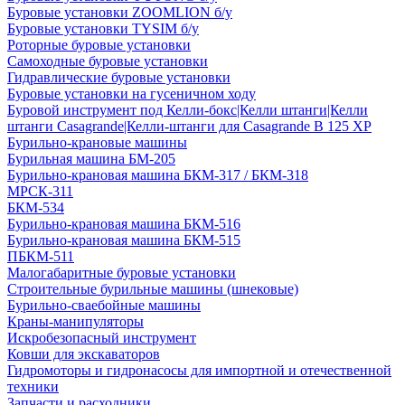
Буровые установки ZOOMLION б/у
Буровые установки TYSIM б/у
Роторные буровые установки
Самоходные буровые установки
Гидравлические буровые установки
Буровые установки на гусеничном ходу
Буровой инструмент под Келли-бокс|Келли штанги|Келли
штанги Casagrande|Келли-штанги для Casagrande B 125 XP
Бурильно-крановые машины
Бурильная машина БМ-205
Бурильно-крановая машина БКМ-317 / БКМ-318
МРСК-311
БКМ-534
Бурильно-крановая машина БКМ-516
Бурильно-крановая машина БКМ-515
ПБКМ-511
Малогабаритные буровые установки
Строительные бурильные машины (шнековые)
Бурильно-сваебойные машины
Краны-манипуляторы
Искробезопасный инструмент
Ковши для экскаваторов
Гидромоторы и гидронасосы для импортной и отечественной
техники
Запчасти и расходники