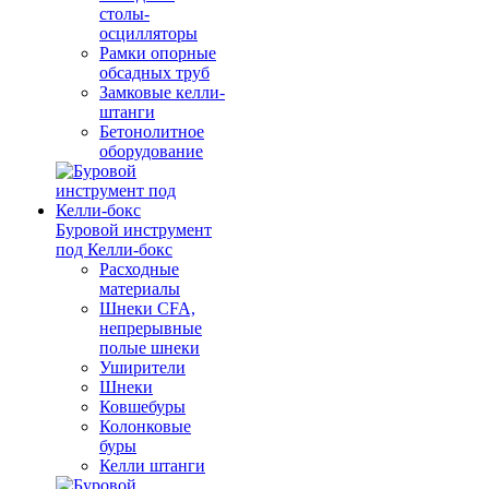
столы-
осцилляторы
Рамки опорные
обсадных труб
Замковые келли-
штанги
Бетонолитное
оборудование
Буровой инструмент
под Келли-бокс
Расходные
материалы
Шнеки CFA,
непрерывные
полые шнеки
Уширители
Шнеки
Ковшебуры
Колонковые
буры
Келли штанги