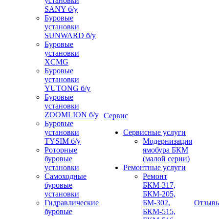
установки
SANY б/у
Буровые
установки
SUNWARD б/у
Буровые
установки
XCMG
Буровые
установки
YUTONG б/у
Буровые
установки
ZOOMLION б/у
Сервис
Буровые
установки
Сервисные услуги
TYSIM б/у
Модернизация
Роторные
ямобура БКМ
буровые
(малой серии)
установки
Ремонтные услуги
Самоходные
Ремонт
буровые
БКМ-317,
установки
БКМ-205,
Гидравлические
БМ-302,
Отзыв
буровые
БКМ-515,