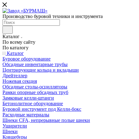
Производство буровой техники и инструмента
Каталог
По всему сайту
По каталогу
Каталог
Буровое оборудование
Обсадные инвентарные трубы
Центрирующие кольца и вкладыши
Дрейтеллер
Ножевая секция
Обсадные столы-осцилляторы
Рамки опорные обсадных труб
Замковые келли-штанги
Бетонолитное оборудование
Буровой инструмент под Келли-бокс
Расходные материалы
Шнеки CFA, непрерывные полые шнеки
Уширители
Шнеки
Ковшебуры