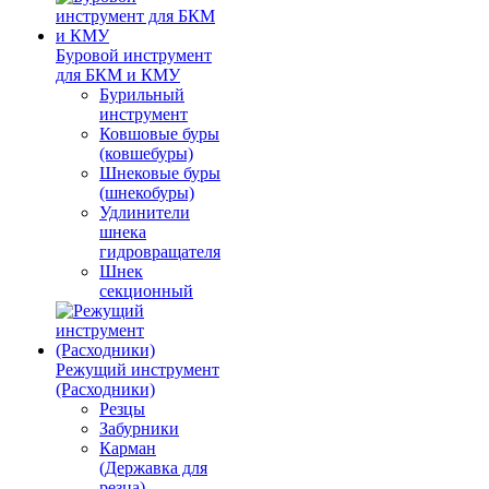
Буровой инструмент
для БКМ и КМУ
Бурильный
инструмент
Ковшовые буры
(ковшебуры)
Шнековые буры
(шнекобуры)
Удлинители
шнека
гидровращателя
Шнек
секционный
Режущий инструмент
(Расходники)
Резцы
Забурники
Карман
(Державка для
резца)