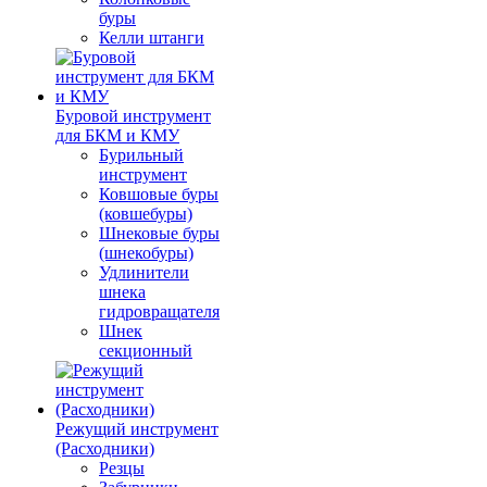
буры
Келли штанги
Буровой инструмент
для БКМ и КМУ
Бурильный
инструмент
Ковшовые буры
(ковшебуры)
Шнековые буры
(шнекобуры)
Удлинители
шнека
гидровращателя
Шнек
секционный
Режущий инструмент
(Расходники)
Резцы