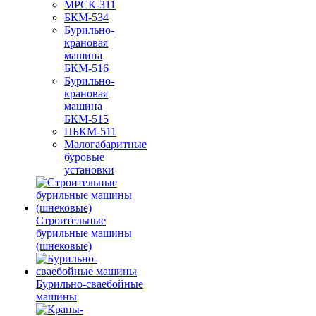
МРСК-311
БКМ-534
Бурильно-
крановая
машина
БКМ-516
Бурильно-
крановая
машина
БКМ-515
ПБКМ-511
Малогабаритные
буровые
установки
Строительные
бурильные машины
(шнековые)
Бурильно-сваебойные
машины