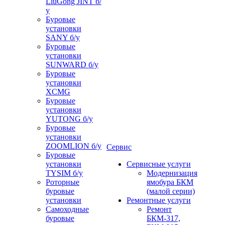
LiuGong JINT б/
у
Буровые
установки
SANY б/у
Буровые
установки
SUNWARD б/у
Буровые
установки
XCMG
Буровые
установки
YUTONG б/у
Буровые
установки
ZOOMLION б/у
Сервис
Буровые
установки
Сервисные услуги
TYSIM б/у
Модернизация
Роторные
ямобура БКМ
буровые
(малой серии)
установки
Ремонтные услуги
Самоходные
Ремонт
буровые
БКМ-317,