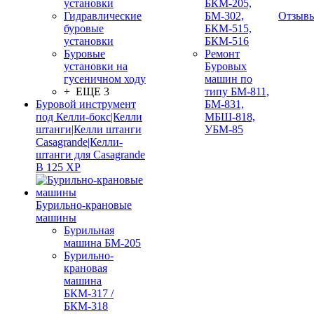
установки
БКМ-205,
Гидравлические
БМ-302,
Отзыв
буровые
БКМ-515,
установки
БКМ-516
Буровые
Ремонт
установки на
Буровых
гусеничном ходу
машин по
+ ЕЩЕ 3
типу БМ-811,
Буровой инструмент
БМ-831,
под Келли-бокс|Келли
МБШ-818,
штанги|Келли штанги
УБМ-85
Casagrande|Келли-
штанги для Casagrande
B 125 XP
Бурильно-крановые
машины
Бурильная
машина БМ-205
Бурильно-
крановая
машина
БКМ-317 /
БКМ-318