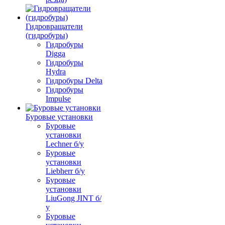
Гидровращатели
(гидробуры)
Гидробуры
Digga
Гидробуры
Hydra
Гидробуры Delta
Гидробуры
Impulse
Буровые установки
Буровые
установки
Lechner б/у
Буровые
установки
Liebherr б/у
Буровые
установки
LiuGong JINT б/
у
Буровые