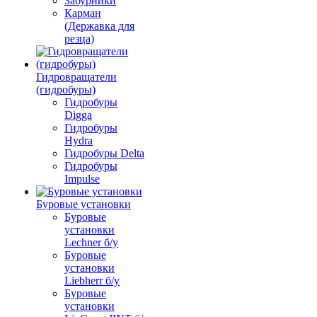
Забурники
Карман
(Державка для
резца)
Гидровращатели
(гидробуры)
Гидробуры
Digga
Гидробуры
Hydra
Гидробуры Delta
Гидробуры
Impulse
Буровые установки
Буровые
установки
Lechner б/у
Буровые
установки
Liebherr б/у
Буровые
установки