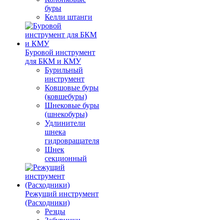
буры
Келли штанги
Буровой инструмент
для БКМ и КМУ
Бурильный
инструмент
Ковшовые буры
(ковшебуры)
Шнековые буры
(шнекобуры)
Удлинители
шнека
гидровращателя
Шнек
секционный
Режущий инструмент
(Расходники)
Резцы