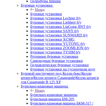
Гидробуры Impulse
Буровые установки
Назад
Буровые установки
Буровые установки Lechner б/у
Буровые установки Liebherr б/у
Буровые установки LiuGong JINT б/у
Буровые установки SANY б/у
Буровые установки SUNWARD б/у
Буровые установки XCMG
Буровые установки YUTONG б/у
Буровые установки ZOOMLION б/у
Буровые установки TYSIM б/у
Роторные буровые установки
Самоходные буровые установки
Гидравлические буровые установки
Буровые установки на гусеничном ходу
Буровой инструмент под Келли-бокс|Келли
штанги|Келли штанги Casagrande|Келли-штанги
для Casagrande B 125 XP
Бурильно-крановые машины
Назад
Бурильно-крановые машины
Бурильная машина БМ-205
Бурильно-крановая машина БКМ-317 /