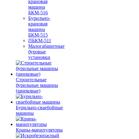
крановая
машина
БКМ-516
Бурильно-
крановая
машина
БКМ-515
ПБКМ-511
Малогабаритные
буровые
установки
Строительные
бурильные машины
(шнековые)
Бурильно-сваебойные
машины
Краны-манипуляторы