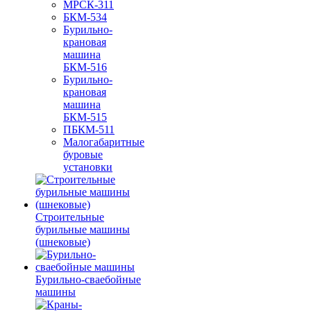
МРСК-311
БКМ-534
Бурильно-
крановая
машина
БКМ-516
Бурильно-
крановая
машина
БКМ-515
ПБКМ-511
Малогабаритные
буровые
установки
Строительные
бурильные машины
(шнековые)
Бурильно-сваебойные
машины