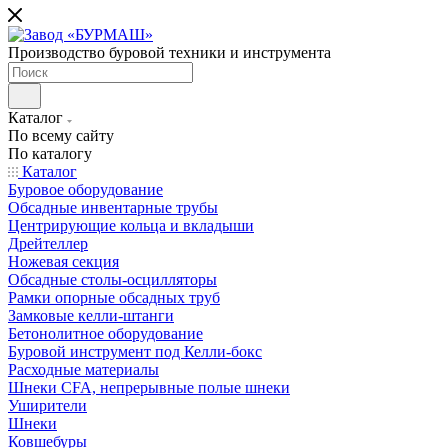
Производство буровой техники и инструмента
Каталог
По всему сайту
По каталогу
Каталог
Буровое оборудование
Обсадные инвентарные трубы
Центрирующие кольца и вкладыши
Дрейтеллер
Ножевая секция
Обсадные столы-осцилляторы
Рамки опорные обсадных труб
Замковые келли-штанги
Бетонолитное оборудование
Буровой инструмент под Келли-бокс
Расходные материалы
Шнеки CFA, непрерывные полые шнеки
Уширители
Шнеки
Ковшебуры