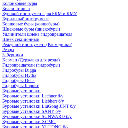
Колонковые буры
Келли штанги
Буровой инструмент для БКМ и КМУ
Бурильный инструмент
Ковшовые буры (ковшебуры)
Шнековые буры (шнекобуры)
Удлинители шнека гидровращателя
Шнек секционный
Режущий инструмент (Расходники)
Резцы
Забурники
Карман (Державка для резца)
Гидровращатели (гидробуры)
Гидробуры Digga
Гидробуры Hydra
Гидробуры Delta
Гидробуры Impulse
Буровые установки
Буровые установки Lechner б/у
Буровые установки Liebherr б/у
Буровые установки LiuGong JINT б/у
Буровые установки SANY б/у
Буровые установки SUNWARD б/у
Буровые установки XCMG
Буровые установки YUTONG б/у