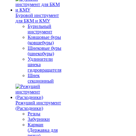
Буровой инструмент
для БКМ и КМУ
Бурильный
инструмент
Ковшовые буры
(ковшебуры)
Шнековые буры
(шнекобуры)
Удлинители
шнека
гидровращателя
Шнек
секционный
Режущий инструмент
(Расходники)
Резцы
Забурники
Карман
(Державка для
резца)