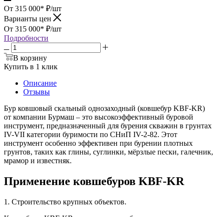
От 315 000*
₽
/шт
Варианты цен
От 315 000*
₽
/шт
Подробности
В корзину
Купить в 1 клик
Описание
Отзывы
Бур ковшовый скальный однозаходный (ковшебур KBF-KR)
от компании Бурмаш – это высокоэффективный буровой
инструмент, предназначенный для бурения скважин в грунтах
IV-VII категории буримости по СНиП IV-2-82. Этот
инструмент особенно эффективен при бурении плотных
грунтов, таких как глины, суглинки, мёрзлые пески, галечник,
мрамор и известняк.
Применение ковшебуров KBF-KR
1. Строительство крупных объектов.