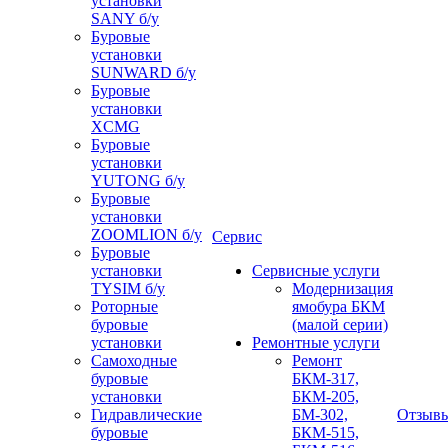
установки
SANY б/у
Буровые
установки
SUNWARD б/у
Буровые
установки
XCMG
Буровые
установки
YUTONG б/у
Буровые
установки
ZOOMLION б/у
Сервис
Буровые
установки
Сервисные услуги
TYSIM б/у
Модернизация
Роторные
ямобура БКМ
буровые
(малой серии)
установки
Ремонтные услуги
Самоходные
Ремонт
буровые
БКМ-317,
установки
БКМ-205,
Гидравлические
БМ-302,
Отзыв
буровые
БКМ-515,