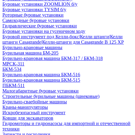
Буровые установки ZOOMLION б/у
Буровые установки TYSIM б/у
Роторные буровые установки
Самоходные буровые установки
Гидравлические буровые установки
Буровые установки на гусеничном ходу
Буровой инструмент под Келли-бокс|Келли штанги|Келли
штанги Casagrande|Келли-штанги для Casagrande B 125 XP
Бурильно-крановые машины
Бурильная машина БМ-205
Бурильно-крановая машина БКМ-317 / БКМ-318
МРСК-311
БКМ-534
Бурильно-крановая машина БКМ-516
Бурильно-крановая машина БКМ-515
ПБКМ-511
Малогабаритные буровые установки
Строительные бурильные машины (шнековые)
Бурильно-сваебойные машины
Краны-манипуляторы
Искробезопасный инструмент
Ковши для экскаваторов
Гидромоторы и гидронасосы для импортной и отечественной
техники
Запчасти и расходники