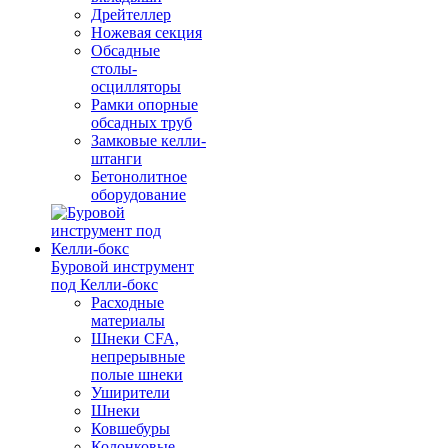
Дрейтеллер
Ножевая секция
Обсадные
столы-
осцилляторы
Рамки опорные
обсадных труб
Замковые келли-
штанги
Бетонолитное
оборудование
Буровой инструмент
под Келли-бокс
Расходные
материалы
Шнеки CFA,
непрерывные
полые шнеки
Уширители
Шнеки
Ковшебуры
Колонковые