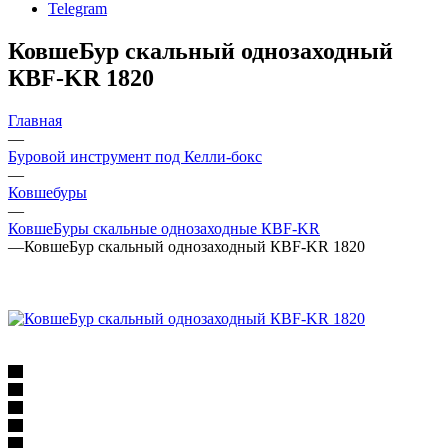
Telegram
КовшеБур скальный однозаходный
КВF-KR 1820
Главная
—
Буровой инструмент под Келли-бокс
—
Ковшебуры
—
КовшеБуры скальные однозаходные КВF-KR
—
КовшеБур скальный однозаходный КВF-KR 1820