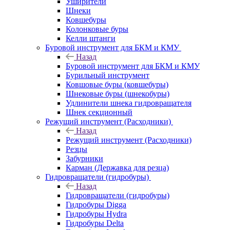
Уширители
Шнеки
Ковшебуры
Колонковые буры
Келли штанги
Буровой инструмент для БКМ и КМУ
Назад
Буровой инструмент для БКМ и КМУ
Бурильный инструмент
Ковшовые буры (ковшебуры)
Шнековые буры (шнекобуры)
Удлинители шнека гидровращателя
Шнек секционный
Режущий инструмент (Расходники)
Назад
Режущий инструмент (Расходники)
Резцы
Забурники
Карман (Державка для резца)
Гидровращатели (гидробуры)
Назад
Гидровращатели (гидробуры)
Гидробуры Digga
Гидробуры Hydra
Гидробуры Delta