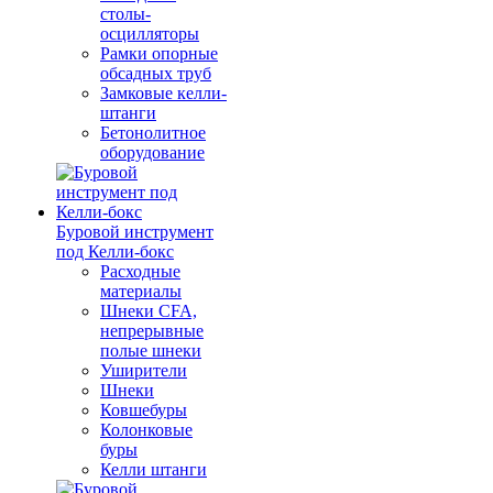
столы-
осцилляторы
Рамки опорные
обсадных труб
Замковые келли-
штанги
Бетонолитное
оборудование
Буровой инструмент
под Келли-бокс
Расходные
материалы
Шнеки CFA,
непрерывные
полые шнеки
Уширители
Шнеки
Ковшебуры
Колонковые
буры
Келли штанги