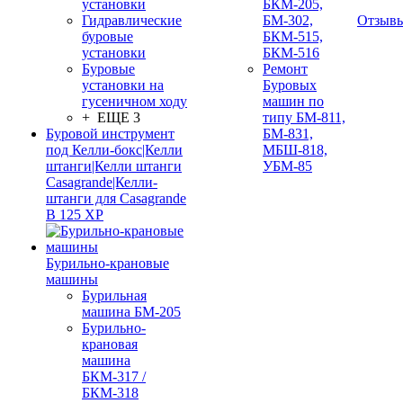
установки
БКМ-205,
Гидравлические
БМ-302,
Отзыв
буровые
БКМ-515,
установки
БКМ-516
Буровые
Ремонт
установки на
Буровых
гусеничном ходу
машин по
+ ЕЩЕ 3
типу БМ-811,
Буровой инструмент
БМ-831,
под Келли-бокс|Келли
МБШ-818,
штанги|Келли штанги
УБМ-85
Casagrande|Келли-
штанги для Casagrande
B 125 XP
Бурильно-крановые
машины
Бурильная
машина БМ-205
Бурильно-
крановая
машина
БКМ-317 /
БКМ-318