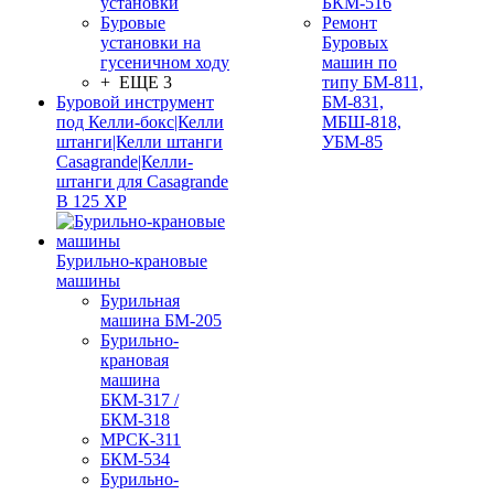
установки
БКМ-516
Буровые
Ремонт
установки на
Буровых
гусеничном ходу
машин по
+ ЕЩЕ 3
типу БМ-811,
Буровой инструмент
БМ-831,
под Келли-бокс|Келли
МБШ-818,
штанги|Келли штанги
УБМ-85
Casagrande|Келли-
штанги для Casagrande
B 125 XP
Бурильно-крановые
машины
Бурильная
машина БМ-205
Бурильно-
крановая
машина
БКМ-317 /
БКМ-318
МРСК-311
БКМ-534
Бурильно-