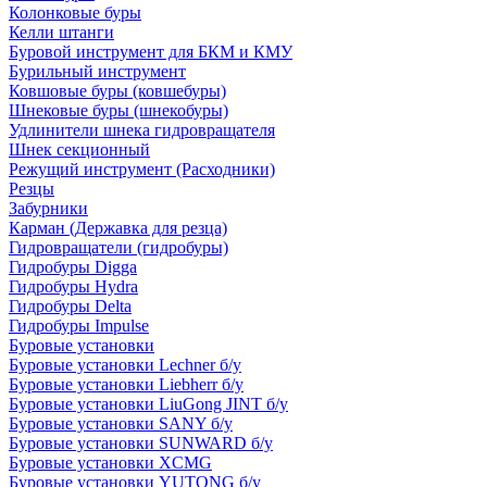
Колонковые буры
Келли штанги
Буровой инструмент для БКМ и КМУ
Бурильный инструмент
Ковшовые буры (ковшебуры)
Шнековые буры (шнекобуры)
Удлинители шнека гидровращателя
Шнек секционный
Режущий инструмент (Расходники)
Резцы
Забурники
Карман (Державка для резца)
Гидровращатели (гидробуры)
Гидробуры Digga
Гидробуры Hydra
Гидробуры Delta
Гидробуры Impulse
Буровые установки
Буровые установки Lechner б/у
Буровые установки Liebherr б/у
Буровые установки LiuGong JINT б/у
Буровые установки SANY б/у
Буровые установки SUNWARD б/у
Буровые установки XCMG
Буровые установки YUTONG б/у