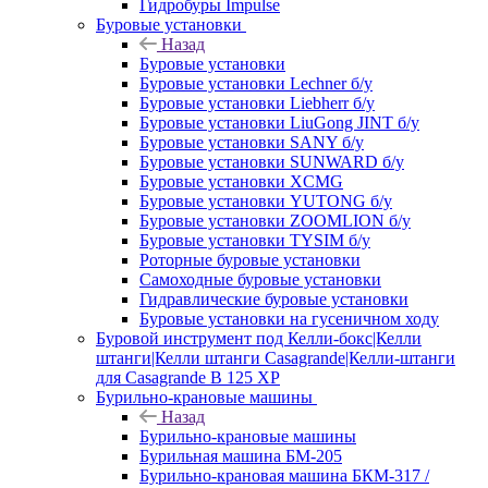
Гидробуры Impulse
Буровые установки
Назад
Буровые установки
Буровые установки Lechner б/у
Буровые установки Liebherr б/у
Буровые установки LiuGong JINT б/у
Буровые установки SANY б/у
Буровые установки SUNWARD б/у
Буровые установки XCMG
Буровые установки YUTONG б/у
Буровые установки ZOOMLION б/у
Буровые установки TYSIM б/у
Роторные буровые установки
Самоходные буровые установки
Гидравлические буровые установки
Буровые установки на гусеничном ходу
Буровой инструмент под Келли-бокс|Келли
штанги|Келли штанги Casagrande|Келли-штанги
для Casagrande B 125 XP
Бурильно-крановые машины
Назад
Бурильно-крановые машины
Бурильная машина БМ-205
Бурильно-крановая машина БКМ-317 /