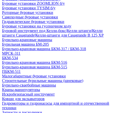
Буровые установки ZOOMLION б/у
Буровые установки TYSIM б/у
Роторные буровые установки
Самоходные буровые установки
Гидравлические буровые установки
Буровые установки на гусеничном ходу
Буровой инструмент под Келли-бокс|Келли штанги|Келли
штанги Casagrande|Келли-штанги для Casagrande B 125 XP
Бурильно-крановые машины
Бурильная машина БМ-205
Бурильно-крановая машина БКМ-317 / БКМ-318
МРСК-311
БКМ-534
Бурильно-крановая машина БКМ-516
Бурильно-крановая машина БКМ-515
ПБКМ-511
Малогабаритные буровые установки
Строительные бурильные машины (шнековые)
Бурильно-сваебойные машины
Краны-манипуляторы
Искробезопасный инструмент
Ковши для экскаваторов
Гидромоторы и гидронасосы для импортной и отечественной
техники
Запчасти и расходники