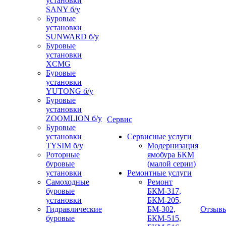
установки
SANY б/у
Буровые
установки
SUNWARD б/у
Буровые
установки
XCMG
Буровые
установки
YUTONG б/у
Буровые
установки
ZOOMLION б/у
Сервис
Буровые
установки
Сервисные услуги
TYSIM б/у
Модернизация
Роторные
ямобура БКМ
буровые
(малой серии)
установки
Ремонтные услуги
Самоходные
Ремонт
буровые
БКМ-317,
установки
БКМ-205,
Гидравлические
БМ-302,
Отзыв
буровые
БКМ-515,