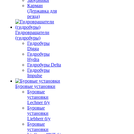
Забурники
Карман
(Державка для
резца)
Гидровращатели
(гидробуры)
Гидробуры
Digga
Гидробуры
Hydra
Гидробуры Delta
Гидробуры
Impulse
Буровые установки
Буровые
установки
Lechner б/у
Буровые
установки
Liebherr б/у
Буровые
установки