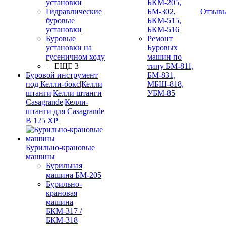
установки
БКМ-205,
Гидравлические
БМ-302,
Отзыв
буровые
БКМ-515,
установки
БКМ-516
Буровые
Ремонт
установки на
Буровых
гусеничном ходу
машин по
+ ЕЩЕ 3
типу БМ-811,
Буровой инструмент
БМ-831,
под Келли-бокс|Келли
МБШ-818,
штанги|Келли штанги
УБМ-85
Casagrande|Келли-
штанги для Casagrande
B 125 XP
Бурильно-крановые
машины
Бурильная
машина БМ-205
Бурильно-
крановая
машина
БКМ-317 /
БКМ-318