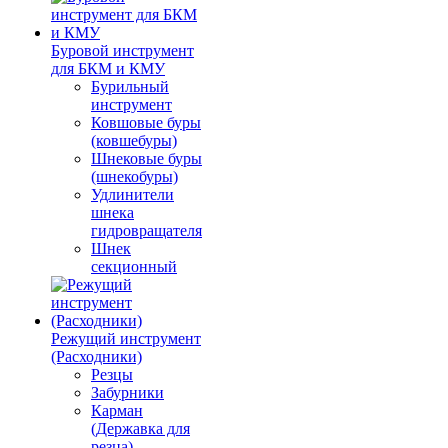
Буровой инструмент
для БКМ и КМУ
Бурильный
инструмент
Ковшовые буры
(ковшебуры)
Шнековые буры
(шнекобуры)
Удлинители
шнека
гидровращателя
Шнек
секционный
Режущий инструмент
(Расходники)
Резцы
Забурники
Карман
(Державка для
резца)