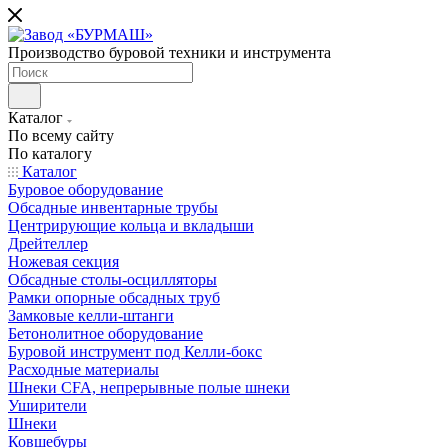
Производство буровой техники и инструмента
Каталог
По всему сайту
По каталогу
Каталог
Буровое оборудование
Обсадные инвентарные трубы
Центрирующие кольца и вкладыши
Дрейтеллер
Ножевая секция
Обсадные столы-осцилляторы
Рамки опорные обсадных труб
Замковые келли-штанги
Бетонолитное оборудование
Буровой инструмент под Келли-бокс
Расходные материалы
Шнеки CFA, непрерывные полые шнеки
Уширители
Шнеки
Ковшебуры