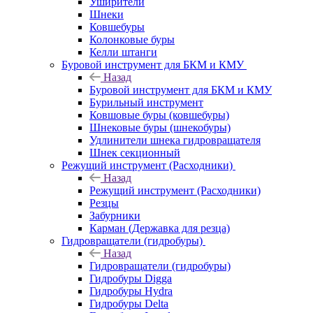
Уширители
Шнеки
Ковшебуры
Колонковые буры
Келли штанги
Буровой инструмент для БКМ и КМУ
Назад
Буровой инструмент для БКМ и КМУ
Бурильный инструмент
Ковшовые буры (ковшебуры)
Шнековые буры (шнекобуры)
Удлинители шнека гидровращателя
Шнек секционный
Режущий инструмент (Расходники)
Назад
Режущий инструмент (Расходники)
Резцы
Забурники
Карман (Державка для резца)
Гидровращатели (гидробуры)
Назад
Гидровращатели (гидробуры)
Гидробуры Digga
Гидробуры Hydra
Гидробуры Delta