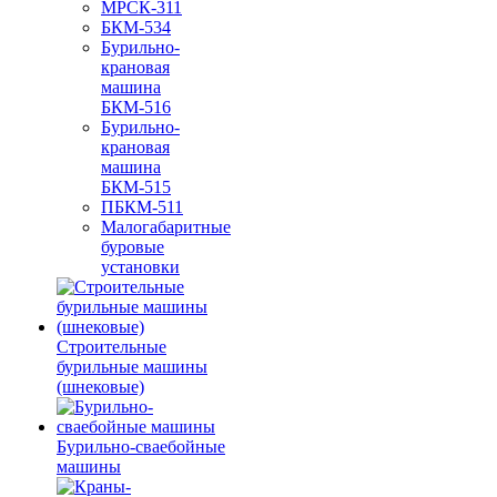
МРСК-311
БКМ-534
Бурильно-
крановая
машина
БКМ-516
Бурильно-
крановая
машина
БКМ-515
ПБКМ-511
Малогабаритные
буровые
установки
Строительные
бурильные машины
(шнековые)
Бурильно-сваебойные
машины