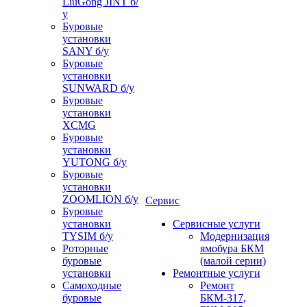
LiuGong JINT б/
у
Буровые
установки
SANY б/у
Буровые
установки
SUNWARD б/у
Буровые
установки
XCMG
Буровые
установки
YUTONG б/у
Буровые
установки
ZOOMLION б/у
Сервис
Буровые
установки
Сервисные услуги
TYSIM б/у
Модернизация
Роторные
ямобура БКМ
буровые
(малой серии)
установки
Ремонтные услуги
Самоходные
Ремонт
буровые
БКМ-317,