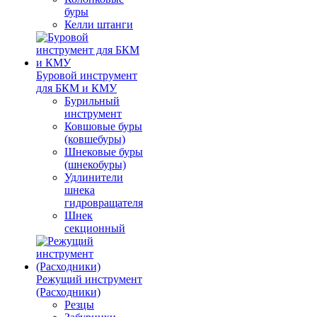
буры
Келли штанги
Буровой инструмент
для БКМ и КМУ
Бурильный
инструмент
Ковшовые буры
(ковшебуры)
Шнековые буры
(шнекобуры)
Удлинители
шнека
гидровращателя
Шнек
секционный
Режущий инструмент
(Расходники)
Резцы