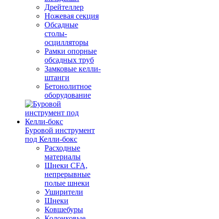
Дрейтеллер
Ножевая секция
Обсадные
столы-
осцилляторы
Рамки опорные
обсадных труб
Замковые келли-
штанги
Бетонолитное
оборудование
Буровой инструмент
под Келли-бокс
Расходные
материалы
Шнеки CFA,
непрерывные
полые шнеки
Уширители
Шнеки
Ковшебуры
Колонковые