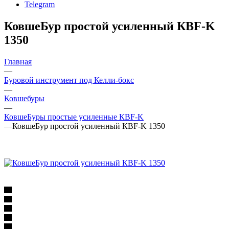
Telegram
КовшеБур простой усиленный КВF-K
1350
Главная
—
Буровой инструмент под Келли-бокс
—
Ковшебуры
—
КовшеБуры простые усиленные КВF-K
—
КовшеБур простой усиленный КВF-K 1350