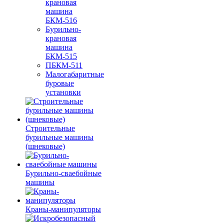
крановая
машина
БКМ-516
Бурильно-
крановая
машина
БКМ-515
ПБКМ-511
Малогабаритные
буровые
установки
Строительные
бурильные машины
(шнековые)
Бурильно-сваебойные
машины
Краны-манипуляторы