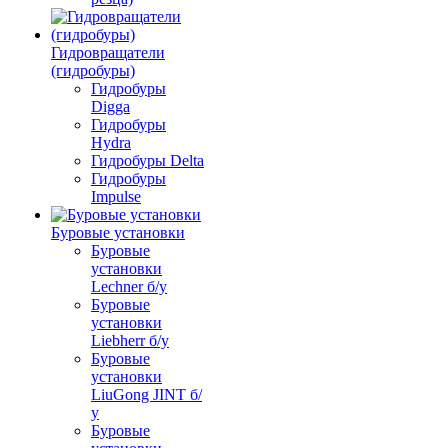
Гидровращатели
(гидробуры)
Гидробуры
Digga
Гидробуры
Hydra
Гидробуры Delta
Гидробуры
Impulse
Буровые установки
Буровые
установки
Lechner б/у
Буровые
установки
Liebherr б/у
Буровые
установки
LiuGong JINT б/
у
Буровые