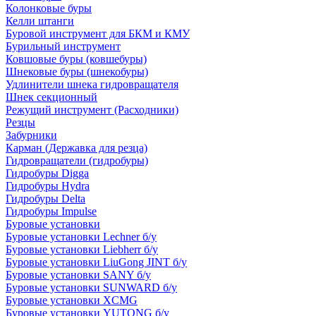
Колонковые буры
Келли штанги
Буровой инструмент для БКМ и КМУ
Бурильный инструмент
Ковшовые буры (ковшебуры)
Шнековые буры (шнекобуры)
Удлинители шнека гидровращателя
Шнек секционный
Режущий инструмент (Расходники)
Резцы
Забурники
Карман (Державка для резца)
Гидровращатели (гидробуры)
Гидробуры Digga
Гидробуры Hydra
Гидробуры Delta
Гидробуры Impulse
Буровые установки
Буровые установки Lechner б/у
Буровые установки Liebherr б/у
Буровые установки LiuGong JINT б/у
Буровые установки SANY б/у
Буровые установки SUNWARD б/у
Буровые установки XCMG
Буровые установки YUTONG б/у