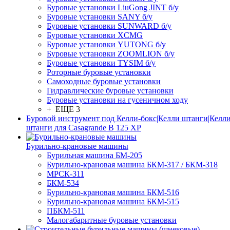
Буровые установки LiuGong JINT б/у
Буровые установки SANY б/у
Буровые установки SUNWARD б/у
Буровые установки XCMG
Буровые установки YUTONG б/у
Буровые установки ZOOMLION б/у
Буровые установки TYSIM б/у
Роторные буровые установки
Самоходные буровые установки
Гидравлические буровые установки
Буровые установки на гусеничном ходу
+ ЕЩЕ 3
Буровой инструмент под Келли-бокс|Келли штанги|Келли
штанги для Casagrande B 125 XP
Бурильно-крановые машины
Бурильная машина БМ-205
Бурильно-крановая машина БКМ-317 / БКМ-318
МРСК-311
БКМ-534
Бурильно-крановая машина БКМ-516
Бурильно-крановая машина БКМ-515
ПБКМ-511
Малогабаритные буровые установки