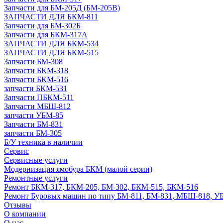
Запчасти для БМ-205Д (БМ-205В)
ЗАПЧАСТИ ДЛЯ БКМ-811
Запчасти для БМ-302Б
Запчасти для БКМ-317А
ЗАПЧАСТИ ДЛЯ БКМ-534
ЗАПЧАСТИ ДЛЯ БКМ-515
Запчасти БМ-308
Запчасти БКМ-318
Запчасти БКМ-516
запчасти БКМ-531
Запчасти ПБКМ-511
Запчасти МБШ-812
запчасти УБМ-85
Запчасти БМ-831
запчасти БМ-305
Б/У техника в наличии
Сервис
Сервисные услуги
Модернизация ямобура БКМ (малой серии)
Ремонтные услуги
Ремонт БКМ-317, БКМ-205, БМ-302, БКМ-515, БКМ-516
Ремонт Буровых машин по типу БМ-811, БМ-831, МБШ-818, У
Отзывы
О компании
О нас