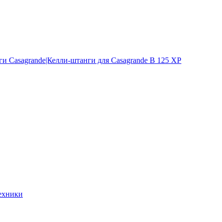
и Casagrande|Келли-штанги для Casagrande B 125 XP
ехники