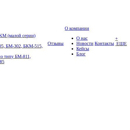
О компании
КМ (малой серии)
О нас
+
Отзывы
Новости
Контакты
ЕЩЕ
5, БМ-302, БКМ-515,
Кейсы
Блог
о типу БМ-811,
85