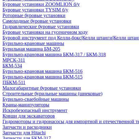
Буровые установки ZOOMLION б/у
Буровые установки TYSIM б/у
Роторные буровые установки
Самоходные буровые установки
Гидравлические буровые установки
Буровые установки на гусеничном ходу
Буровой инструмент под Келли-бокс|Келли штанги|Келли штанг
Бурильно-крановые машины
Бурильная машина БМ-205
Бурильно-крановая машина БКМ-317 / БКМ-318
МРСК-311
БКМ-534
Бурильно-крановая машина БКМ-516
Бурильно-крановая машина БКМ-515
ПБКМ-511
Малогабаритные буровые установки
Строительные бурильные машины (шнековые)
Бурильно-сваебойные машины
Краны-манипуляторы
Искробезопасный инструмент
Ковши для экскаваторов
Гидромоторы и гидронасосы для импортной и отечественной т
Запчасти и расходники
Запчасти для Hitachi
Запчасти для БКМ-317