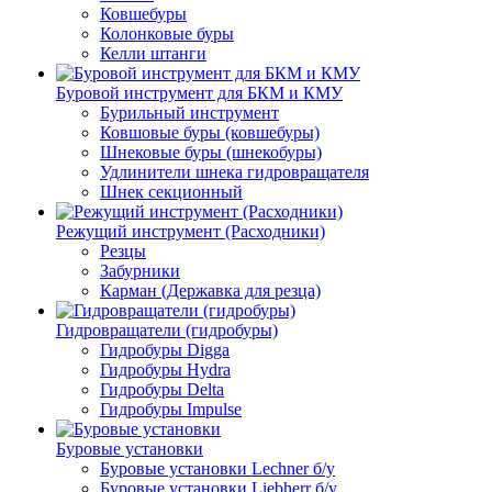
Ковшебуры
Колонковые буры
Келли штанги
Буровой инструмент для БКМ и КМУ
Бурильный инструмент
Ковшовые буры (ковшебуры)
Шнековые буры (шнекобуры)
Удлинители шнека гидровращателя
Шнек секционный
Режущий инструмент (Расходники)
Резцы
Забурники
Карман (Державка для резца)
Гидровращатели (гидробуры)
Гидробуры Digga
Гидробуры Hydra
Гидробуры Delta
Гидробуры Impulse
Буровые установки
Буровые установки Lechner б/у
Буровые установки Liebherr б/у