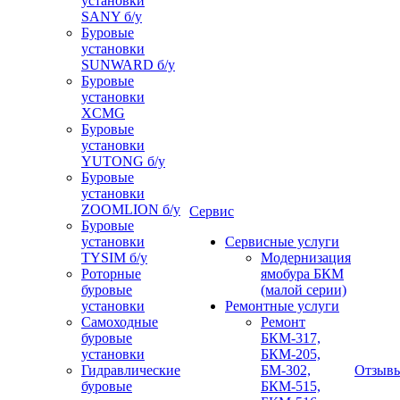
установки
SANY б/у
Буровые
установки
SUNWARD б/у
Буровые
установки
XCMG
Буровые
установки
YUTONG б/у
Буровые
установки
ZOOMLION б/у
Сервис
Буровые
установки
Сервисные услуги
TYSIM б/у
Модернизация
Роторные
ямобура БКМ
буровые
(малой серии)
установки
Ремонтные услуги
Самоходные
Ремонт
буровые
БКМ-317,
установки
БКМ-205,
Гидравлические
БМ-302,
Отзыв
буровые
БКМ-515,