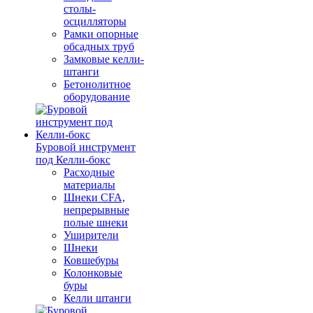
столы-
осцилляторы
Рамки опорные
обсадных труб
Замковые келли-
штанги
Бетонолитное
оборудование
Буровой инструмент
под Келли-бокс
Расходные
материалы
Шнеки CFA,
непрерывные
полые шнеки
Уширители
Шнеки
Ковшебуры
Колонковые
буры
Келли штанги