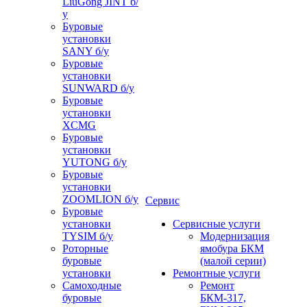
LiuGong JINT б/
у
Буровые
установки
SANY б/у
Буровые
установки
SUNWARD б/у
Буровые
установки
XCMG
Буровые
установки
YUTONG б/у
Буровые
установки
ZOOMLION б/у
Сервис
Буровые
установки
Сервисные услуги
TYSIM б/у
Модернизация
Роторные
ямобура БКМ
буровые
(малой серии)
установки
Ремонтные услуги
Самоходные
Ремонт
буровые
БКМ-317,