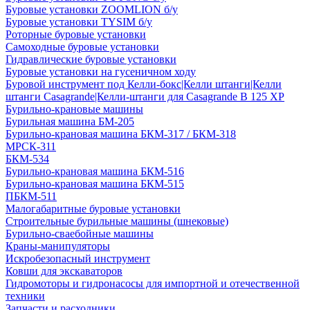
Буровые установки ZOOMLION б/у
Буровые установки TYSIM б/у
Роторные буровые установки
Самоходные буровые установки
Гидравлические буровые установки
Буровые установки на гусеничном ходу
Буровой инструмент под Келли-бокс|Келли штанги|Келли
штанги Casagrande|Келли-штанги для Casagrande B 125 XP
Бурильно-крановые машины
Бурильная машина БМ-205
Бурильно-крановая машина БКМ-317 / БКМ-318
МРСК-311
БКМ-534
Бурильно-крановая машина БКМ-516
Бурильно-крановая машина БКМ-515
ПБКМ-511
Малогабаритные буровые установки
Строительные бурильные машины (шнековые)
Бурильно-сваебойные машины
Краны-манипуляторы
Искробезопасный инструмент
Ковши для экскаваторов
Гидромоторы и гидронасосы для импортной и отечественной
техники
Запчасти и расходники