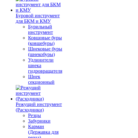
Буровой инструмент
для БКМ и КМУ
Бурильный
инструмент
Ковшовые буры
(ковшебуры)
Шнековые буры
(шнекобуры)
Удлинители
шнека
гидровращателя
Шнек
секционный
Режущий инструмент
(Расходники)
Резцы
Забурники
Карман
(Державка для
резца)