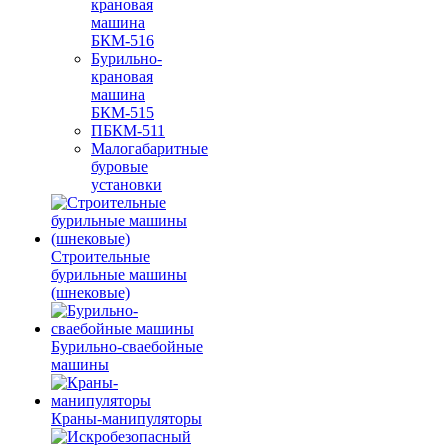
крановая
машина
БКМ-516
Бурильно-
крановая
машина
БКМ-515
ПБКМ-511
Малогабаритные
буровые
установки
Строительные
бурильные машины
(шнековые)
Бурильно-сваебойные
машины
Краны-манипуляторы