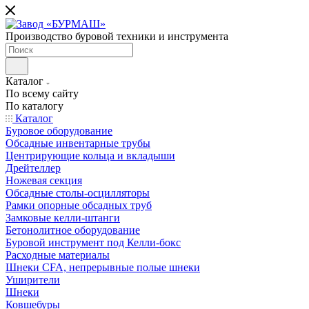
Производство буровой техники и инструмента
Каталог
По всему сайту
По каталогу
Каталог
Буровое оборудование
Обсадные инвентарные трубы
Центрирующие кольца и вкладыши
Дрейтеллер
Ножевая секция
Обсадные столы-осцилляторы
Рамки опорные обсадных труб
Замковые келли-штанги
Бетонолитное оборудование
Буровой инструмент под Келли-бокс
Расходные материалы
Шнеки CFA, непрерывные полые шнеки
Уширители
Шнеки
Ковшебуры