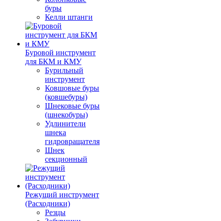
буры
Келли штанги
Буровой инструмент
для БКМ и КМУ
Бурильный
инструмент
Ковшовые буры
(ковшебуры)
Шнековые буры
(шнекобуры)
Удлинители
шнека
гидровращателя
Шнек
секционный
Режущий инструмент
(Расходники)
Резцы