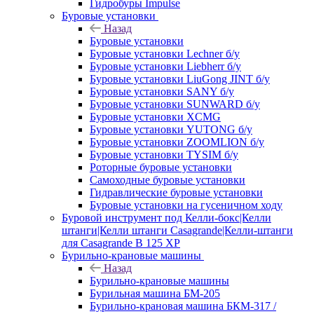
Гидробуры Impulse
Буровые установки
Назад
Буровые установки
Буровые установки Lechner б/у
Буровые установки Liebherr б/у
Буровые установки LiuGong JINT б/у
Буровые установки SANY б/у
Буровые установки SUNWARD б/у
Буровые установки XCMG
Буровые установки YUTONG б/у
Буровые установки ZOOMLION б/у
Буровые установки TYSIM б/у
Роторные буровые установки
Самоходные буровые установки
Гидравлические буровые установки
Буровые установки на гусеничном ходу
Буровой инструмент под Келли-бокс|Келли
штанги|Келли штанги Casagrande|Келли-штанги
для Casagrande B 125 XP
Бурильно-крановые машины
Назад
Бурильно-крановые машины
Бурильная машина БМ-205
Бурильно-крановая машина БКМ-317 /