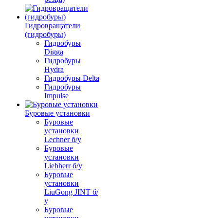
Гидровращатели
(гидробуры)
Гидробуры
Digga
Гидробуры
Hydra
Гидробуры Delta
Гидробуры
Impulse
Буровые установки
Буровые
установки
Lechner б/у
Буровые
установки
Liebherr б/у
Буровые
установки
LiuGong JINT б/
у
Буровые