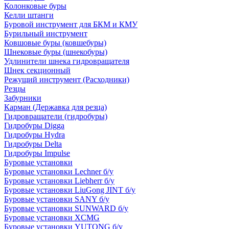
Колонковые буры
Келли штанги
Буровой инструмент для БКМ и КМУ
Бурильный инструмент
Ковшовые буры (ковшебуры)
Шнековые буры (шнекобуры)
Удлинители шнека гидровращателя
Шнек секционный
Режущий инструмент (Расходники)
Резцы
Забурники
Карман (Державка для резца)
Гидровращатели (гидробуры)
Гидробуры Digga
Гидробуры Hydra
Гидробуры Delta
Гидробуры Impulse
Буровые установки
Буровые установки Lechner б/у
Буровые установки Liebherr б/у
Буровые установки LiuGong JINT б/у
Буровые установки SANY б/у
Буровые установки SUNWARD б/у
Буровые установки XCMG
Буровые установки YUTONG б/у