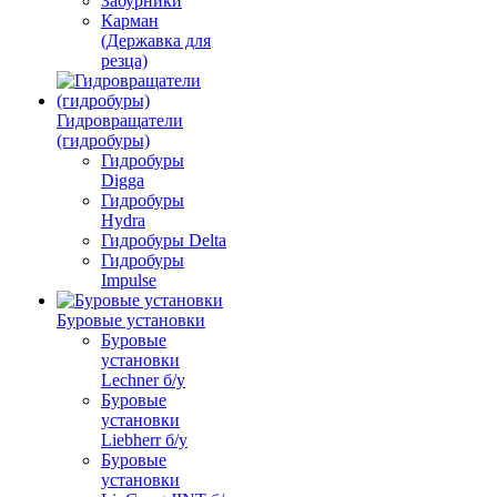
Забурники
Карман
(Державка для
резца)
Гидровращатели
(гидробуры)
Гидробуры
Digga
Гидробуры
Hydra
Гидробуры Delta
Гидробуры
Impulse
Буровые установки
Буровые
установки
Lechner б/у
Буровые
установки
Liebherr б/у
Буровые
установки