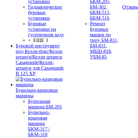
установки
БКМ-205,
Гидравлические
БМ-302,
Отзыв
буровые
БКМ-515,
установки
БКМ-516
Буровые
Ремонт
установки на
Буровых
гусеничном ходу
машин по
+ ЕЩЕ 3
типу БМ-811,
Буровой инструмент
БМ-831,
под Келли-бокс|Келли
МБШ-818,
штанги|Келли штанги
УБМ-85
Casagrande|Келли-
штанги для Casagrande
B 125 XP
Бурильно-крановые
машины
Бурильная
машина БМ-205
Бурильно-
крановая
машина
БКМ-317 /
БКМ-318