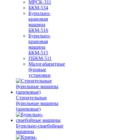
МРСК-311
БКМ-534
Бурильно-
крановая
машина
БКМ-516
Бурильно-
крановая
машина
БКМ-515
ПБКМ-511
Малогабаритные
буровые
установки
Строительные
бурильные машины
(шнековые)
Бурильно-сваебойные
машины