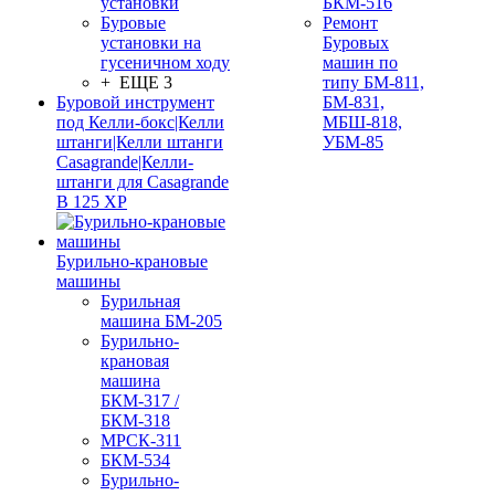
установки
БКМ-516
Буровые
Ремонт
установки на
Буровых
гусеничном ходу
машин по
+ ЕЩЕ 3
типу БМ-811,
Буровой инструмент
БМ-831,
под Келли-бокс|Келли
МБШ-818,
штанги|Келли штанги
УБМ-85
Casagrande|Келли-
штанги для Casagrande
B 125 XP
Бурильно-крановые
машины
Бурильная
машина БМ-205
Бурильно-
крановая
машина
БКМ-317 /
БКМ-318
МРСК-311
БКМ-534
Бурильно-