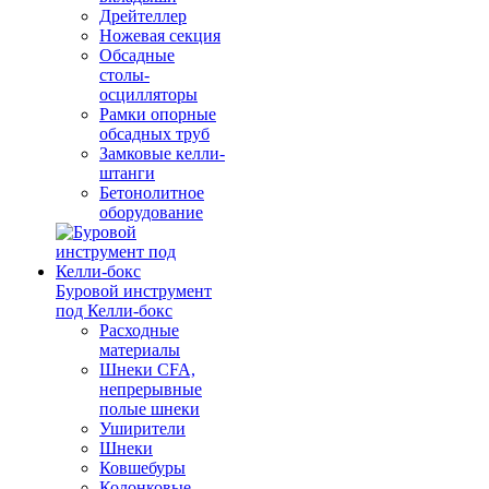
Дрейтеллер
Ножевая секция
Обсадные
столы-
осцилляторы
Рамки опорные
обсадных труб
Замковые келли-
штанги
Бетонолитное
оборудование
Буровой инструмент
под Келли-бокс
Расходные
материалы
Шнеки CFA,
непрерывные
полые шнеки
Уширители
Шнеки
Ковшебуры
Колонковые