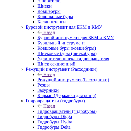
Уширители
Шнеки
Ковшебуры
Колонковые буры
Келли штанги
Буровой инструмент для БКМ и КМУ
Назад
Буровой инструмент для БКМ и КМУ
Бурильный инструмент
Ковшовые буры (ковшебуры)
Шнековые буры (шнекобуры)
Удлинители шнека гидровращателя
Шнек секционный
Режущий инструмент (Расходники)
Назад
Режущий инструмент (Расходники)
Резцы
Забурники
Карман (Державка для резца)
Гидровращатели (гидробуры)
Назад
Гидровращатели (гидробуры)
Гидробуры Digga
Гидробуры Hydra
Гидробуры Delta