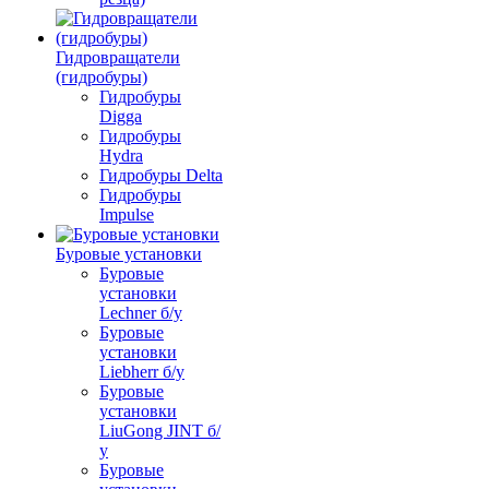
Гидровращатели
(гидробуры)
Гидробуры
Digga
Гидробуры
Hydra
Гидробуры Delta
Гидробуры
Impulse
Буровые установки
Буровые
установки
Lechner б/у
Буровые
установки
Liebherr б/у
Буровые
установки
LiuGong JINT б/
у
Буровые