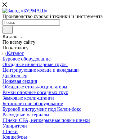
Производство буровой техники и инструмента
Каталог
По всему сайту
По каталогу
Каталог
Буровое оборудование
Обсадные инвентарные трубы
Центрирующие кольца и вкладыши
Дрейтеллер
Ножевая секция
Обсадные столы-осцилляторы
Рамки опорные обсадных труб
Замковые келли-штанги
Бетонолитное оборудование
Буровой инструмент под Келли-бокс
Расходные материалы
Шнеки CFA, непрерывные полые шнеки
Уширители
Шнеки
Ковшебуры