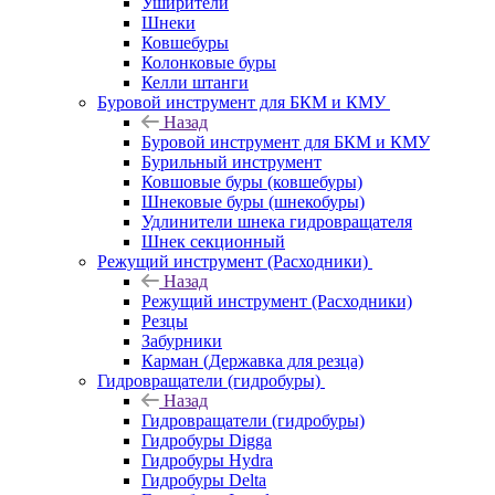
Уширители
Шнеки
Ковшебуры
Колонковые буры
Келли штанги
Буровой инструмент для БКМ и КМУ
Назад
Буровой инструмент для БКМ и КМУ
Бурильный инструмент
Ковшовые буры (ковшебуры)
Шнековые буры (шнекобуры)
Удлинители шнека гидровращателя
Шнек секционный
Режущий инструмент (Расходники)
Назад
Режущий инструмент (Расходники)
Резцы
Забурники
Карман (Державка для резца)
Гидровращатели (гидробуры)
Назад
Гидровращатели (гидробуры)
Гидробуры Digga
Гидробуры Hydra
Гидробуры Delta