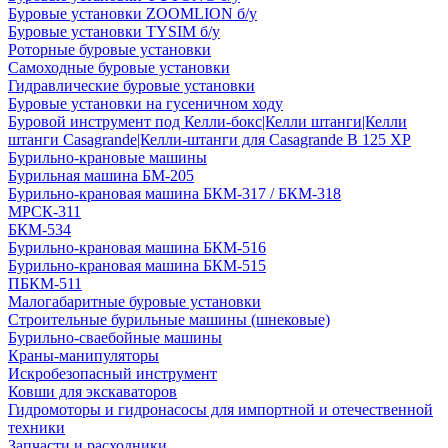
Буровые установки ZOOMLION б/у
Буровые установки TYSIM б/у
Роторные буровые установки
Самоходные буровые установки
Гидравлические буровые установки
Буровые установки на гусеничном ходу
Буровой инструмент под Келли-бокс|Келли штанги|Келли
штанги Casagrande|Келли-штанги для Casagrande B 125 XP
Бурильно-крановые машины
Бурильная машина БМ-205
Бурильно-крановая машина БКМ-317 / БКМ-318
МРСК-311
БКМ-534
Бурильно-крановая машина БКМ-516
Бурильно-крановая машина БКМ-515
ПБКМ-511
Малогабаритные буровые установки
Строительные бурильные машины (шнековые)
Бурильно-сваебойные машины
Краны-манипуляторы
Искробезопасный инструмент
Ковши для экскаваторов
Гидромоторы и гидронасосы для импортной и отечественной
техники
Запчасти и расходники