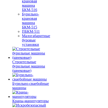
крановая
машина
БКМ-516
Бурильно-
крановая
машина
БКМ-515
ПБКМ-511
Малогабаритные
буровые
установки
Строительные
бурильные машины
(шнековые)
Бурильно-сваебойные
машины
Краны-манипуляторы