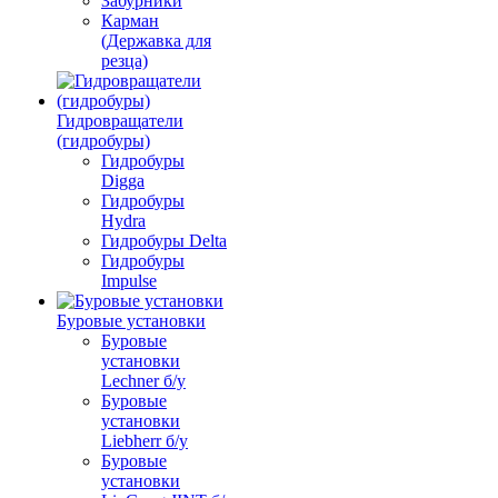
Забурники
Карман
(Державка для
резца)
Гидровращатели
(гидробуры)
Гидробуры
Digga
Гидробуры
Hydra
Гидробуры Delta
Гидробуры
Impulse
Буровые установки
Буровые
установки
Lechner б/у
Буровые
установки
Liebherr б/у
Буровые
установки