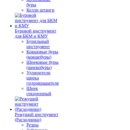
буры
Келли штанги
Буровой инструмент
для БКМ и КМУ
Бурильный
инструмент
Ковшовые буры
(ковшебуры)
Шнековые буры
(шнекобуры)
Удлинители
шнека
гидровращателя
Шнек
секционный
Режущий инструмент
(Расходники)
Резцы