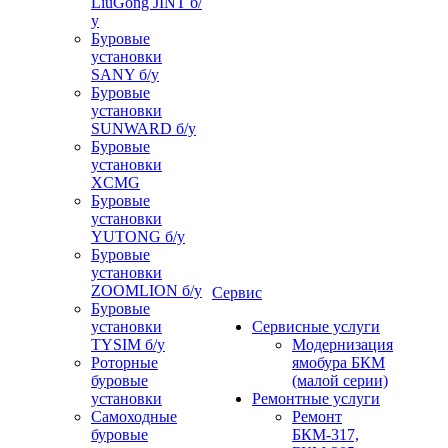
LiuGong JINT б/
у
Буровые
установки
SANY б/у
Буровые
установки
SUNWARD б/у
Буровые
установки
XCMG
Буровые
установки
YUTONG б/у
Буровые
установки
ZOOMLION б/у
Сервис
Буровые
установки
Сервисные услуги
TYSIM б/у
Модернизация
Роторные
ямобура БКМ
буровые
(малой серии)
установки
Ремонтные услуги
Самоходные
Ремонт
буровые
БКМ-317,