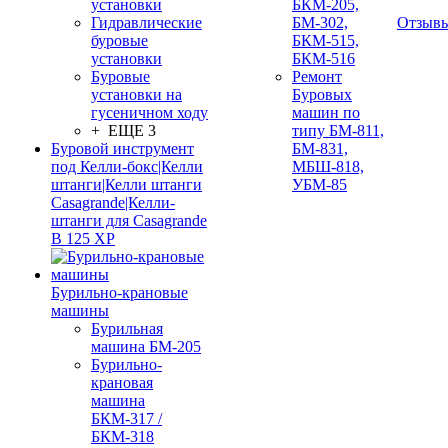
установки
БКМ-205,
Гидравлические
БМ-302,
Отзыв
буровые
БКМ-515,
установки
БКМ-516
Буровые
Ремонт
установки на
Буровых
гусеничном ходу
машин по
+ ЕЩЕ 3
типу БМ-811,
Буровой инструмент
БМ-831,
под Келли-бокс|Келли
МБШ-818,
штанги|Келли штанги
УБМ-85
Casagrande|Келли-
штанги для Casagrande
B 125 XP
Бурильно-крановые
машины
Бурильная
машина БМ-205
Бурильно-
крановая
машина
БКМ-317 /
БКМ-318