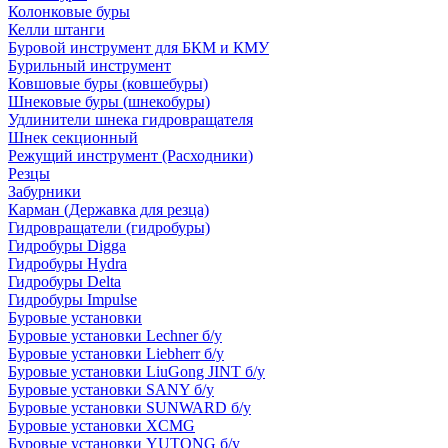
Колонковые буры
Келли штанги
Буровой инструмент для БКМ и КМУ
Бурильный инструмент
Ковшовые буры (ковшебуры)
Шнековые буры (шнекобуры)
Удлинители шнека гидровращателя
Шнек секционный
Режущий инструмент (Расходники)
Резцы
Забурники
Карман (Державка для резца)
Гидровращатели (гидробуры)
Гидробуры Digga
Гидробуры Hydra
Гидробуры Delta
Гидробуры Impulse
Буровые установки
Буровые установки Lechner б/у
Буровые установки Liebherr б/у
Буровые установки LiuGong JINT б/у
Буровые установки SANY б/у
Буровые установки SUNWARD б/у
Буровые установки XCMG
Буровые установки YUTONG б/у