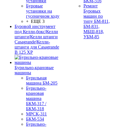
установки
БКМ-516
Буровые
Ремонт
установки на
Буровых
гусеничном ходу
машин по
+ ЕЩЕ 3
типу БМ-811,
Буровой инструмент
БМ-831,
под Келли-бокс|Келли
МБШ-818,
штанги|Келли штанги
УБМ-85
Casagrande|Келли-
штанги для Casagrande
B 125 XP
Бурильно-крановые
машины
Бурильная
машина БМ-205
Бурильно-
крановая
машина
БКМ-317 /
БКМ-318
МРСК-311
БКМ-534
Бурильно-