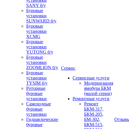
установки
SANY б/у
Буровые
установки
SUNWARD б/у
Буровые
установки
XCMG
Буровые
установки
YUTONG б/у
Буровые
установки
ZOOMLION б/у
Сервис
Буровые
установки
Сервисные услуги
TYSIM б/у
Модернизация
Роторные
ямобура БКМ
буровые
(малой серии)
установки
Ремонтные услуги
Самоходные
Ремонт
буровые
БКМ-317,
установки
БКМ-205,
Гидравлические
БМ-302,
Отзыв
буровые
БКМ-515,