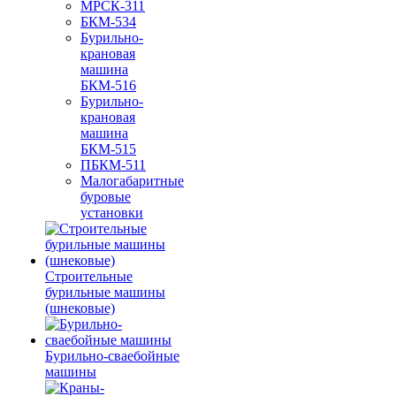
МРСК-311
БКМ-534
Бурильно-
крановая
машина
БКМ-516
Бурильно-
крановая
машина
БКМ-515
ПБКМ-511
Малогабаритные
буровые
установки
Строительные
бурильные машины
(шнековые)
Бурильно-сваебойные
машины