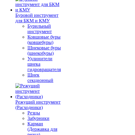
Буровой инструмент
для БКМ и КМУ
Бурильный
инструмент
Ковшовые буры
(ковшебуры)
Шнековые буры
(шнекобуры)
Удлинители
шнека
гидровращателя
Шнек
секционный
Режущий инструмент
(Расходники)
Резцы
Забурники
Карман
(Державка для
резца)