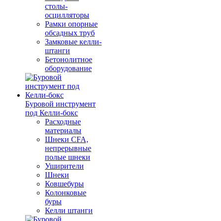
столы-
осцилляторы
Рамки опорные
обсадных труб
Замковые келли-
штанги
Бетонолитное
оборудование
Буровой инструмент
под Келли-бокс
Расходные
материалы
Шнеки CFA,
непрерывные
полые шнеки
Уширители
Шнеки
Ковшебуры
Колонковые
буры
Келли штанги