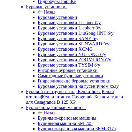
Гидробуры Impulse
Буровые установки
Назад
Буровые установки
Буровые установки Lechner б/у
Буровые установки Liebherr б/у
Буровые установки LiuGong JINT б/у
Буровые установки SANY б/у
Буровые установки SUNWARD б/у
Буровые установки XCMG
Буровые установки YUTONG б/у
Буровые установки ZOOMLION б/у
Буровые установки TYSIM б/у
Роторные буровые установки
Самоходные буровые установки
Гидравлические буровые установки
Буровые установки на гусеничном ходу
Буровой инструмент под Келли-бокс|Келли
штанги|Келли штанги Casagrande|Келли-штанги
для Casagrande B 125 XP
Бурильно-крановые машины
Назад
Бурильно-крановые машины
Бурильная машина БМ-205
Бурильно-крановая машина БКМ-317 /