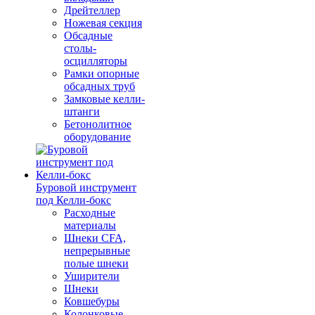
Дрейтеллер
Ножевая секция
Обсадные
столы-
осцилляторы
Рамки опорные
обсадных труб
Замковые келли-
штанги
Бетонолитное
оборудование
Буровой инструмент
под Келли-бокс
Расходные
материалы
Шнеки CFA,
непрерывные
полые шнеки
Уширители
Шнеки
Ковшебуры
Колонковые