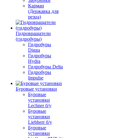
Забурники
Карман
(Державка для
резца)
Гидровращатели
(гидробуры)
Гидробуры
Digga
Гидробуры
Hydra
Гидробуры Delta
Гидробуры
Impulse
Буровые установки
Буровые
установки
Lechner б/у
Буровые
установки
Liebherr б/у
Буровые
установки