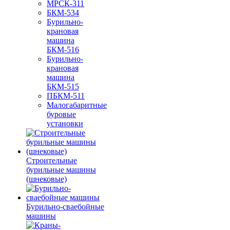
МРСК-311
БКМ-534
Бурильно-
крановая
машина
БКМ-516
Бурильно-
крановая
машина
БКМ-515
ПБКМ-511
Малогабаритные
буровые
установки
Строительные
бурильные машины
(шнековые)
Бурильно-сваебойные
машины