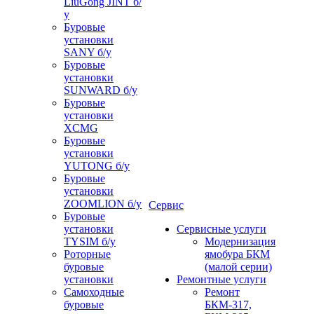
LiuGong JINT б/
у
Буровые
установки
SANY б/у
Буровые
установки
SUNWARD б/у
Буровые
установки
XCMG
Буровые
установки
YUTONG б/у
Буровые
установки
ZOOMLION б/у
Сервис
Буровые
установки
Сервисные услуги
TYSIM б/у
Модернизация
Роторные
ямобура БКМ
буровые
(малой серии)
установки
Ремонтные услуги
Самоходные
Ремонт
буровые
БКМ-317,