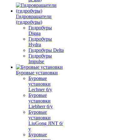
Гидровращатели
(гидробуры)
Гидробуры
Digga
Гидробуры
Hydra
Гидробуры Delta
Гидробуры
Impulse
Буровые установки
Буровые
установки
Lechner б/у
Буровые
установки
Liebherr б/у
Буровые
установки
LiuGong JINT б/
у
Буровые