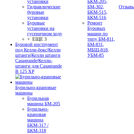
установки
БКМ-205,
Гидравлические
БМ-302,
Отзыв
буровые
БКМ-515,
установки
БКМ-516
Буровые
Ремонт
установки на
Буровых
гусеничном ходу
машин по
+ ЕЩЕ 3
типу БМ-811,
Буровой инструмент
БМ-831,
под Келли-бокс|Келли
МБШ-818,
штанги|Келли штанги
УБМ-85
Casagrande|Келли-
штанги для Casagrande
B 125 XP
Бурильно-крановые
машины
Бурильная
машина БМ-205
Бурильно-
крановая
машина
БКМ-317 /
БКМ-318