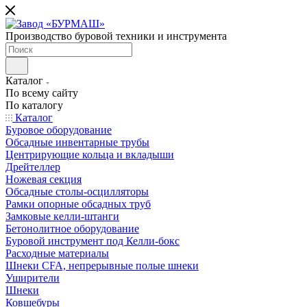
Производство буровой техники и инструмента
Каталог
По всему сайту
По каталогу
Каталог
Буровое оборудование
Обсадные инвентарные трубы
Центрирующие кольца и вкладыши
Дрейтеллер
Ножевая секция
Обсадные столы-осцилляторы
Рамки опорные обсадных труб
Замковые келли-штанги
Бетонолитное оборудование
Буровой инструмент под Келли-бокс
Расходные материалы
Шнеки CFA, непрерывные полые шнеки
Уширители
Шнеки
Ковшебуры