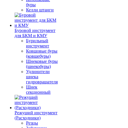
буры
Келли штанги
Буровой инструмент
для БКМ и КМУ
Бурильный
инструмент
Ковшовые буры
(ковшебуры)
Шнековые буры
(шнекобуры)
Удлинители
шнека
гидровращателя
Шнек
секционный
Режущий инструмент
(Расходники)
Резцы