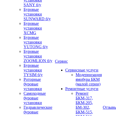
установки
SANY б/у
Буровые
установки
SUNWARD б/у
Буровые
установки
XCMG
Буровые
установки
YUTONG б/у
Буровые
установки
ZOOMLION б/у
Сервис
Буровые
установки
Сервисные услуги
TYSIM б/у
Модернизация
Роторные
ямобура БКМ
буровые
(малой серии)
установки
Ремонтные услуги
Самоходные
Ремонт
буровые
БКМ-317,
установки
БКМ-205,
Гидравлические
БМ-302,
Отзыв
буровые
БКМ-515,