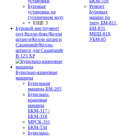
установки
БКМ-516
Буровые
Ремонт
установки на
Буровых
гусеничном ходу
машин по
+ ЕЩЕ 3
типу БМ-811,
Буровой инструмент
БМ-831,
под Келли-бокс|Келли
МБШ-818,
штанги|Келли штанги
УБМ-85
Casagrande|Келли-
штанги для Casagrande
B 125 XP
Бурильно-крановые
машины
Бурильная
машина БМ-205
Бурильно-
крановая
машина
БКМ-317 /
БКМ-318
МРСК-311
БКМ-534
Бурильно-