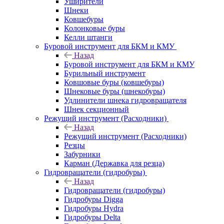
Уширители
Шнеки
Ковшебуры
Колонковые буры
Келли штанги
Буровой инструмент для БКМ и КМУ
Назад
Буровой инструмент для БКМ и КМУ
Бурильный инструмент
Ковшовые буры (ковшебуры)
Шнековые буры (шнекобуры)
Удлинители шнека гидровращателя
Шнек секционный
Режущий инструмент (Расходники)
Назад
Режущий инструмент (Расходники)
Резцы
Забурники
Карман (Державка для резца)
Гидровращатели (гидробуры)
Назад
Гидровращатели (гидробуры)
Гидробуры Digga
Гидробуры Hydra
Гидробуры Delta