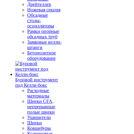
Дрейтеллер
Ножевая секция
Обсадные
столы-
осцилляторы
Рамки опорные
обсадных труб
Замковые келли-
штанги
Бетонолитное
оборудование
Буровой инструмент
под Келли-бокс
Расходные
материалы
Шнеки CFA,
непрерывные
полые шнеки
Уширители
Шнеки
Ковшебуры
Колонковые