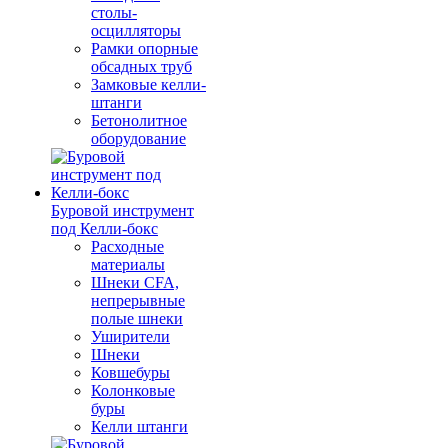
столы-
осцилляторы
Рамки опорные
обсадных труб
Замковые келли-
штанги
Бетонолитное
оборудование
Буровой инструмент
под Келли-бокс
Расходные
материалы
Шнеки CFA,
непрерывные
полые шнеки
Уширители
Шнеки
Ковшебуры
Колонковые
буры
Келли штанги