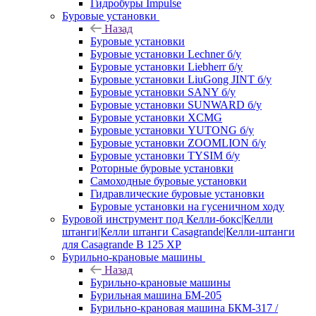
Гидробуры Impulse
Буровые установки
Назад
Буровые установки
Буровые установки Lechner б/у
Буровые установки Liebherr б/у
Буровые установки LiuGong JINT б/у
Буровые установки SANY б/у
Буровые установки SUNWARD б/у
Буровые установки XCMG
Буровые установки YUTONG б/у
Буровые установки ZOOMLION б/у
Буровые установки TYSIM б/у
Роторные буровые установки
Самоходные буровые установки
Гидравлические буровые установки
Буровые установки на гусеничном ходу
Буровой инструмент под Келли-бокс|Келли
штанги|Келли штанги Casagrande|Келли-штанги
для Casagrande B 125 XP
Бурильно-крановые машины
Назад
Бурильно-крановые машины
Бурильная машина БМ-205
Бурильно-крановая машина БКМ-317 /