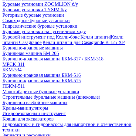
Буровые установки ZOOMLION б/у
Буровые установки TYSIM б/у
Роторные буровые установки
Самоходные буровые установки
Гидравлические буровые установки
Буровые установки на гусеничном ходу
Буровой инструмент под Келли-бокс|Келли штанги|Келли
штанги Casagrande|Келли-штанги для Casagrande B 125 XP
Бурильно-крановые машины
Бурильная машина БМ-205
Бурильно-крановая машина БКМ-317 / БКМ-318
МРСК-311
БКМ-534
Бурильно-крановая машина БКМ-516
Бурильно-крановая машина БКМ-515
ПБКМ-511
Малогабаритные буровые установки
Строительные бурильные машины (шнековые)
Бурильно-сваебойные машины
Краны-манипуляторы
Искробезопасный инструмент
Ковши для экскаваторов
Гидромоторы и гидронасосы для импортной и отечественной
техники
Запчасти и расходники