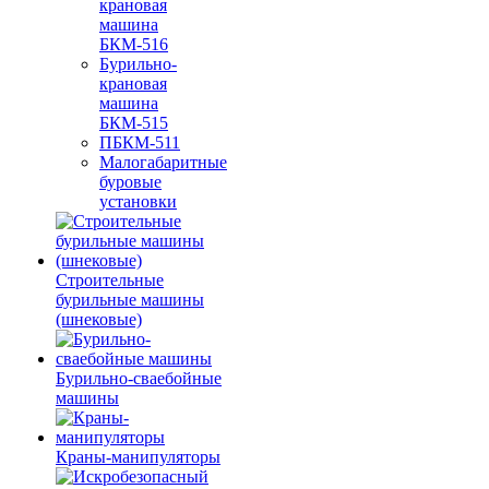
крановая
машина
БКМ-516
Бурильно-
крановая
машина
БКМ-515
ПБКМ-511
Малогабаритные
буровые
установки
Строительные
бурильные машины
(шнековые)
Бурильно-сваебойные
машины
Краны-манипуляторы