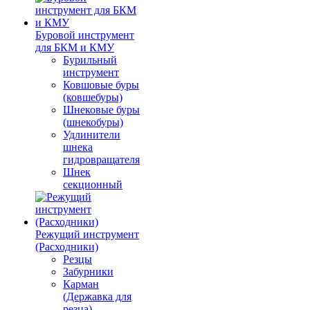
Буровой инструмент
для БКМ и КМУ
Бурильный
инструмент
Ковшовые буры
(ковшебуры)
Шнековые буры
(шнекобуры)
Удлинители
шнека
гидровращателя
Шнек
секционный
Режущий инструмент
(Расходники)
Резцы
Забурники
Карман
(Державка для
резца)