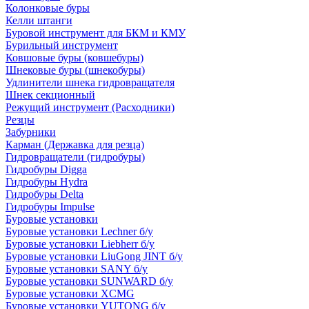
Колонковые буры
Келли штанги
Буровой инструмент для БКМ и КМУ
Бурильный инструмент
Ковшовые буры (ковшебуры)
Шнековые буры (шнекобуры)
Удлинители шнека гидровращателя
Шнек секционный
Режущий инструмент (Расходники)
Резцы
Забурники
Карман (Державка для резца)
Гидровращатели (гидробуры)
Гидробуры Digga
Гидробуры Hydra
Гидробуры Delta
Гидробуры Impulse
Буровые установки
Буровые установки Lechner б/у
Буровые установки Liebherr б/у
Буровые установки LiuGong JINT б/у
Буровые установки SANY б/у
Буровые установки SUNWARD б/у
Буровые установки XCMG
Буровые установки YUTONG б/у