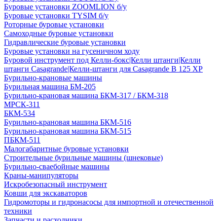
Буровые установки ZOOMLION б/у
Буровые установки TYSIM б/у
Роторные буровые установки
Самоходные буровые установки
Гидравлические буровые установки
Буровые установки на гусеничном ходу
Буровой инструмент под Келли-бокс|Келли штанги|Келли
штанги Casagrande|Келли-штанги для Casagrande B 125 XP
Бурильно-крановые машины
Бурильная машина БМ-205
Бурильно-крановая машина БКМ-317 / БКМ-318
МРСК-311
БКМ-534
Бурильно-крановая машина БКМ-516
Бурильно-крановая машина БКМ-515
ПБКМ-511
Малогабаритные буровые установки
Строительные бурильные машины (шнековые)
Бурильно-сваебойные машины
Краны-манипуляторы
Искробезопасный инструмент
Ковши для экскаваторов
Гидромоторы и гидронасосы для импортной и отечественной
техники
Запчасти и расходники