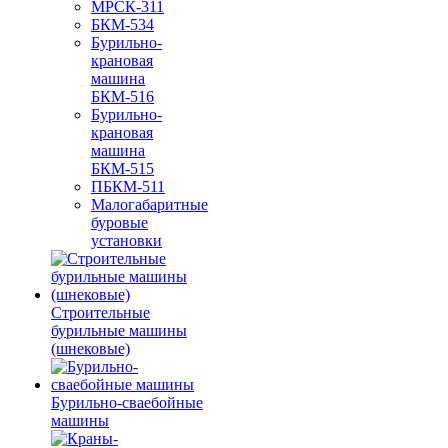
МРСК-311
БКМ-534
Бурильно-
крановая
машина
БКМ-516
Бурильно-
крановая
машина
БКМ-515
ПБКМ-511
Малогабаритные
буровые
установки
Строительные
бурильные машины
(шнековые)
Бурильно-сваебойные
машины