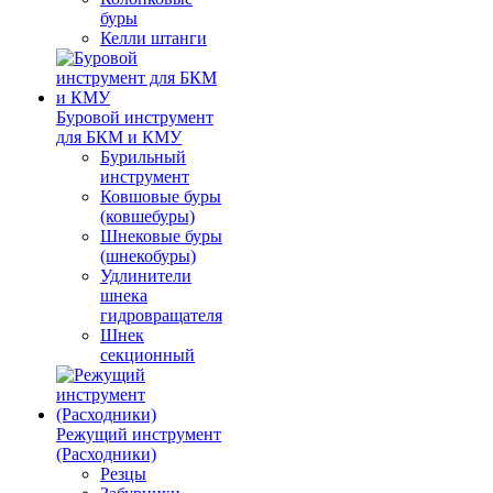
буры
Келли штанги
Буровой инструмент
для БКМ и КМУ
Бурильный
инструмент
Ковшовые буры
(ковшебуры)
Шнековые буры
(шнекобуры)
Удлинители
шнека
гидровращателя
Шнек
секционный
Режущий инструмент
(Расходники)
Резцы