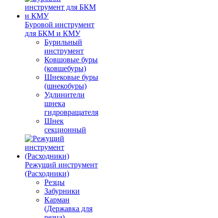
Буровой инструмент
для БКМ и КМУ
Бурильный
инструмент
Ковшовые буры
(ковшебуры)
Шнековые буры
(шнекобуры)
Удлинители
шнека
гидровращателя
Шнек
секционный
Режущий инструмент
(Расходники)
Резцы
Забурники
Карман
(Державка для
резца)