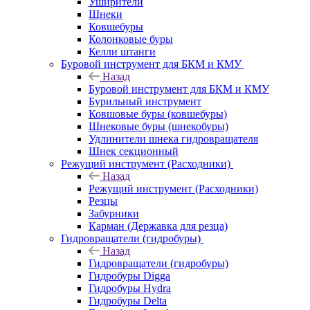
Уширители
Шнеки
Ковшебуры
Колонковые буры
Келли штанги
Буровой инструмент для БКМ и КМУ
Назад
Буровой инструмент для БКМ и КМУ
Бурильный инструмент
Ковшовые буры (ковшебуры)
Шнековые буры (шнекобуры)
Удлинители шнека гидровращателя
Шнек секционный
Режущий инструмент (Расходники)
Назад
Режущий инструмент (Расходники)
Резцы
Забурники
Карман (Державка для резца)
Гидровращатели (гидробуры)
Назад
Гидровращатели (гидробуры)
Гидробуры Digga
Гидробуры Hydra
Гидробуры Delta