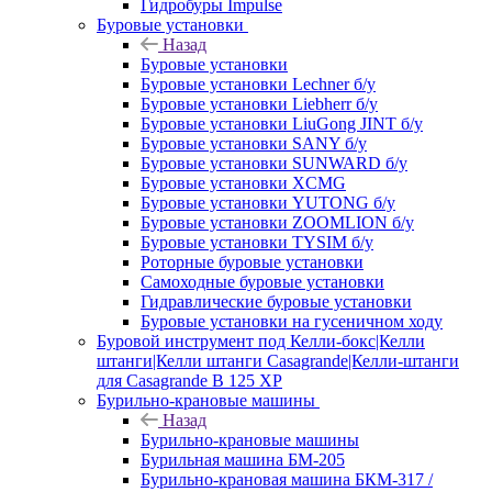
Гидробуры Impulse
Буровые установки
Назад
Буровые установки
Буровые установки Lechner б/у
Буровые установки Liebherr б/у
Буровые установки LiuGong JINT б/у
Буровые установки SANY б/у
Буровые установки SUNWARD б/у
Буровые установки XCMG
Буровые установки YUTONG б/у
Буровые установки ZOOMLION б/у
Буровые установки TYSIM б/у
Роторные буровые установки
Самоходные буровые установки
Гидравлические буровые установки
Буровые установки на гусеничном ходу
Буровой инструмент под Келли-бокс|Келли
штанги|Келли штанги Casagrande|Келли-штанги
для Casagrande B 125 XP
Бурильно-крановые машины
Назад
Бурильно-крановые машины
Бурильная машина БМ-205
Бурильно-крановая машина БКМ-317 /