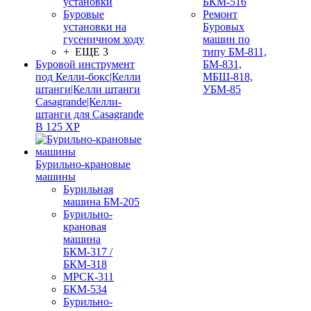
установки
БКМ-516
Буровые
Ремонт
установки на
Буровых
гусеничном ходу
машин по
+ ЕЩЕ 3
типу БМ-811,
Буровой инструмент
БМ-831,
под Келли-бокс|Келли
МБШ-818,
штанги|Келли штанги
УБМ-85
Casagrande|Келли-
штанги для Casagrande
B 125 XP
Бурильно-крановые
машины
Бурильная
машина БМ-205
Бурильно-
крановая
машина
БКМ-317 /
БКМ-318
МРСК-311
БКМ-534
Бурильно-