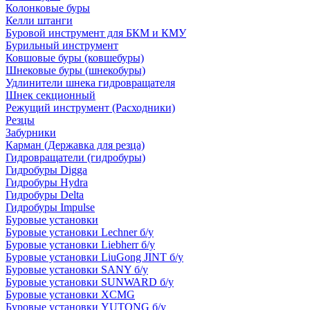
Колонковые буры
Келли штанги
Буровой инструмент для БКМ и КМУ
Бурильный инструмент
Ковшовые буры (ковшебуры)
Шнековые буры (шнекобуры)
Удлинители шнека гидровращателя
Шнек секционный
Режущий инструмент (Расходники)
Резцы
Забурники
Карман (Державка для резца)
Гидровращатели (гидробуры)
Гидробуры Digga
Гидробуры Hydra
Гидробуры Delta
Гидробуры Impulse
Буровые установки
Буровые установки Lechner б/у
Буровые установки Liebherr б/у
Буровые установки LiuGong JINT б/у
Буровые установки SANY б/у
Буровые установки SUNWARD б/у
Буровые установки XCMG
Буровые установки YUTONG б/у