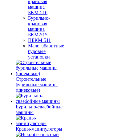
крановая
машина
БКМ-516
Бурильно-
крановая
машина
БКМ-515
ПБКМ-511
Малогабаритные
буровые
установки
Строительные
бурильные машины
(шнековые)
Бурильно-сваебойные
машины
Краны-манипуляторы