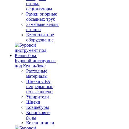
столы-
осцилляторы
Рамки опорные
обсадных труб
Замковые келли-
штанги
Бетонолитное
оборудование
Буровой инструмент
под Келли-бокс
Расходные
материалы
Шнеки CFA,
непрерывные
полые шнеки
Уширители
Шнеки
Ковшебуры
Колонковые
буры
Келли штанги