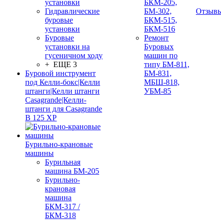
установки
БКМ-205,
Гидравлические
БМ-302,
Отзыв
буровые
БКМ-515,
установки
БКМ-516
Буровые
Ремонт
установки на
Буровых
гусеничном ходу
машин по
+ ЕЩЕ 3
типу БМ-811,
Буровой инструмент
БМ-831,
под Келли-бокс|Келли
МБШ-818,
штанги|Келли штанги
УБМ-85
Casagrande|Келли-
штанги для Casagrande
B 125 XP
Бурильно-крановые
машины
Бурильная
машина БМ-205
Бурильно-
крановая
машина
БКМ-317 /
БКМ-318