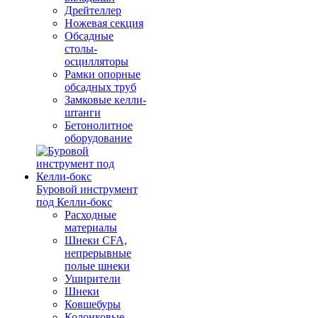
Дрейтеллер
Ножевая секция
Обсадные
столы-
осцилляторы
Рамки опорные
обсадных труб
Замковые келли-
штанги
Бетонолитное
оборудование
Буровой инструмент
под Келли-бокс
Расходные
материалы
Шнеки CFA,
непрерывные
полые шнеки
Уширители
Шнеки
Ковшебуры
Колонковые