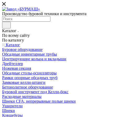
Производство буровой техники и инструмента
Каталог
По всему сайту
По каталогу
Каталог
Буровое оборудование
Обсадные инвентарные трубы
Центрирующие кольца и вкладыши
Дрейтеллер
Ножевая секция
Обсадные столы-осцилляторы
Рамки опорные обсадных труб
Замковые келли-штанги
Бетонолитное оборудование
Буровой инструмент под Келли-бокс
Расходные материалы
Шнеки CFA, непрерывные полые шнеки
Уширители
Шнеки
Ковшебуры