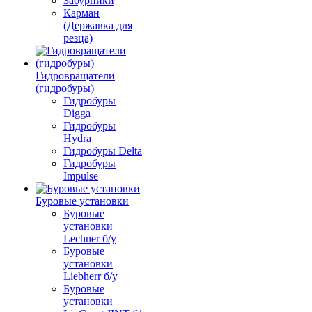
Забурники
Карман
(Державка для
резца)
Гидровращатели
(гидробуры)
Гидробуры
Digga
Гидробуры
Hydra
Гидробуры Delta
Гидробуры
Impulse
Буровые установки
Буровые
установки
Lechner б/у
Буровые
установки
Liebherr б/у
Буровые
установки