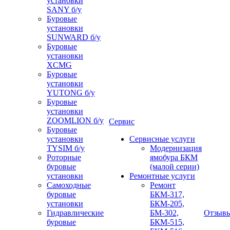
установки
SANY б/у
Буровые
установки
SUNWARD б/у
Буровые
установки
XCMG
Буровые
установки
YUTONG б/у
Буровые
установки
ZOOMLION б/у
Сервис
Буровые
установки
Сервисные услуги
TYSIM б/у
Модернизация
Роторные
ямобура БКМ
буровые
(малой серии)
установки
Ремонтные услуги
Самоходные
Ремонт
буровые
БКМ-317,
установки
БКМ-205,
Гидравлические
БМ-302,
Отзыв
буровые
БКМ-515,