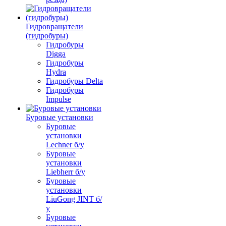
Гидровращатели
(гидробуры)
Гидробуры
Digga
Гидробуры
Hydra
Гидробуры Delta
Гидробуры
Impulse
Буровые установки
Буровые
установки
Lechner б/у
Буровые
установки
Liebherr б/у
Буровые
установки
LiuGong JINT б/
у
Буровые