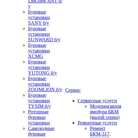
LiuGong JINT б/
у
Буровые
установки
SANY б/у
Буровые
установки
SUNWARD б/у
Буровые
установки
XCMG
Буровые
установки
YUTONG б/у
Буровые
установки
ZOOMLION б/у
Сервис
Буровые
установки
Сервисные услуги
TYSIM б/у
Модернизация
Роторные
ямобура БКМ
буровые
(малой серии)
установки
Ремонтные услуги
Самоходные
Ремонт
буровые
БКМ-317,