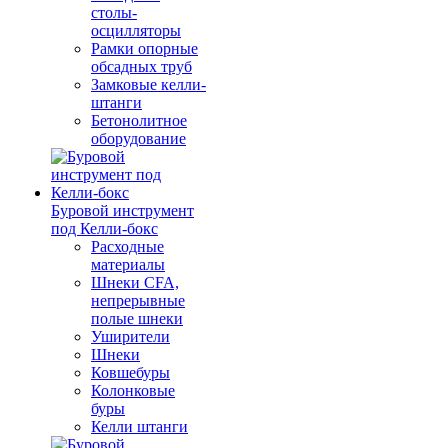
столы-
осцилляторы
Рамки опорные
обсадных труб
Замковые келли-
штанги
Бетонолитное
оборудование
Буровой инструмент
под Келли-бокс
Расходные
материалы
Шнеки CFA,
непрерывные
полые шнеки
Уширители
Шнеки
Ковшебуры
Колонковые
буры
Келли штанги