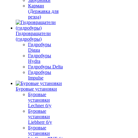
Забурники
Карман
(Державка для
резца)
Гидровращатели
(гидробуры)
Гидробуры
Digga
Гидробуры
Hydra
Гидробуры Delta
Гидробуры
Impulse
Буровые установки
Буровые
установки
Lechner б/у
Буровые
установки
Liebherr б/у
Буровые
установки