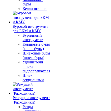
буры
Келли штанги
Буровой инструмент
для БКМ и КМУ
Бурильный
инструмент
Ковшовые буры
(ковшебуры)
Шнековые буры
(шнекобуры)
Удлинители
шнека
гидровращателя
Шнек
секционный
Режущий инструмент
(Расходники)
Резцы