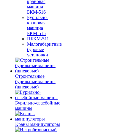
крановая
машина
БКМ-516
Бурильно-
крановая
машина
БКМ-515
ПБКМ-511
Малогабаритные
буровые
установки
Строительные
бурильные машины
(шнековые)
Бурильно-сваебойные
машины
Краны-манипуляторы