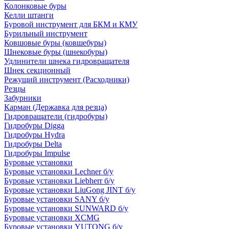
Колонковые буры
Келли штанги
Буровой инструмент для БКМ и КМУ
Бурильный инструмент
Ковшовые буры (ковшебуры)
Шнековые буры (шнекобуры)
Удлинители шнека гидровращателя
Шнек секционный
Режущий инструмент (Расходники)
Резцы
Забурники
Карман (Державка для резца)
Гидровращатели (гидробуры)
Гидробуры Digga
Гидробуры Hydra
Гидробуры Delta
Гидробуры Impulse
Буровые установки
Буровые установки Lechner б/у
Буровые установки Liebherr б/у
Буровые установки LiuGong JINT б/у
Буровые установки SANY б/у
Буровые установки SUNWARD б/у
Буровые установки XCMG
Буровые установки YUTONG б/у