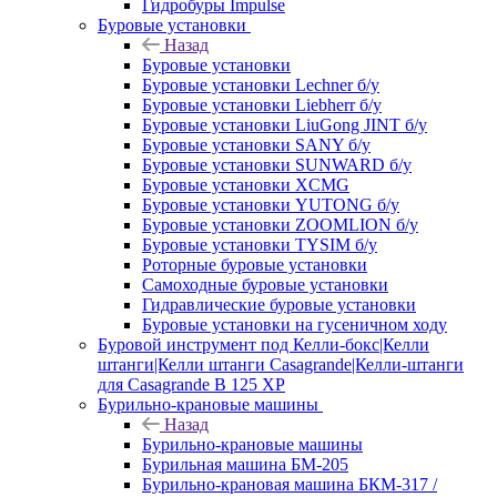
Гидробуры Impulse
Буровые установки
Назад
Буровые установки
Буровые установки Lechner б/у
Буровые установки Liebherr б/у
Буровые установки LiuGong JINT б/у
Буровые установки SANY б/у
Буровые установки SUNWARD б/у
Буровые установки XCMG
Буровые установки YUTONG б/у
Буровые установки ZOOMLION б/у
Буровые установки TYSIM б/у
Роторные буровые установки
Самоходные буровые установки
Гидравлические буровые установки
Буровые установки на гусеничном ходу
Буровой инструмент под Келли-бокс|Келли
штанги|Келли штанги Casagrande|Келли-штанги
для Casagrande B 125 XP
Бурильно-крановые машины
Назад
Бурильно-крановые машины
Бурильная машина БМ-205
Бурильно-крановая машина БКМ-317 /