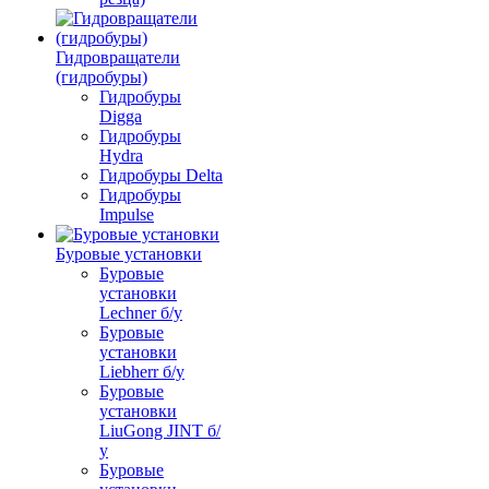
Гидровращатели
(гидробуры)
Гидробуры
Digga
Гидробуры
Hydra
Гидробуры Delta
Гидробуры
Impulse
Буровые установки
Буровые
установки
Lechner б/у
Буровые
установки
Liebherr б/у
Буровые
установки
LiuGong JINT б/
у
Буровые