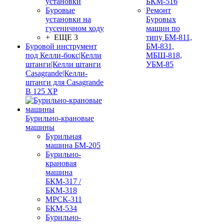
установки
БКМ-516
Буровые
Ремонт
установки на
Буровых
гусеничном ходу
машин по
+ ЕЩЕ 3
типу БМ-811,
Буровой инструмент
БМ-831,
под Келли-бокс|Келли
МБШ-818,
штанги|Келли штанги
УБМ-85
Casagrande|Келли-
штанги для Casagrande
B 125 XP
Бурильно-крановые
машины
Бурильная
машина БМ-205
Бурильно-
крановая
машина
БКМ-317 /
БКМ-318
МРСК-311
БКМ-534
Бурильно-