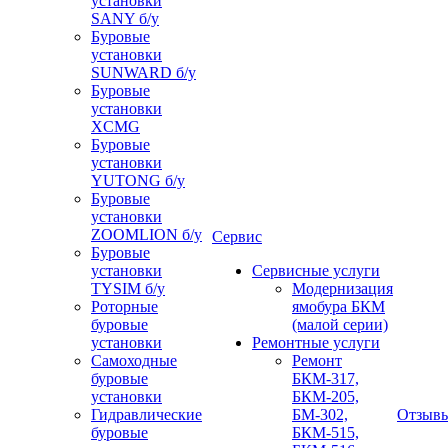
установки
SANY б/у
Буровые
установки
SUNWARD б/у
Буровые
установки
XCMG
Буровые
установки
YUTONG б/у
Буровые
установки
ZOOMLION б/у
Сервис
Буровые
установки
Сервисные услуги
TYSIM б/у
Модернизация
Роторные
ямобура БКМ
буровые
(малой серии)
установки
Ремонтные услуги
Самоходные
Ремонт
буровые
БКМ-317,
установки
БКМ-205,
Гидравлические
БМ-302,
Отзыв
буровые
БКМ-515,