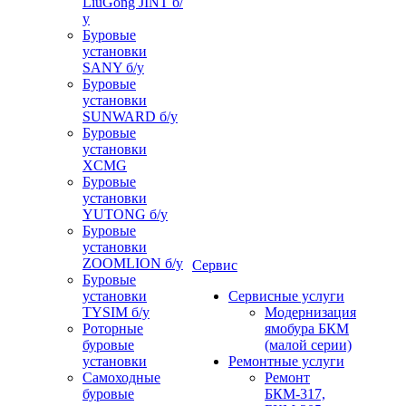
LiuGong JINT б/
у
Буровые
установки
SANY б/у
Буровые
установки
SUNWARD б/у
Буровые
установки
XCMG
Буровые
установки
YUTONG б/у
Буровые
установки
ZOOMLION б/у
Сервис
Буровые
установки
Сервисные услуги
TYSIM б/у
Модернизация
Роторные
ямобура БКМ
буровые
(малой серии)
установки
Ремонтные услуги
Самоходные
Ремонт
буровые
БКМ-317,