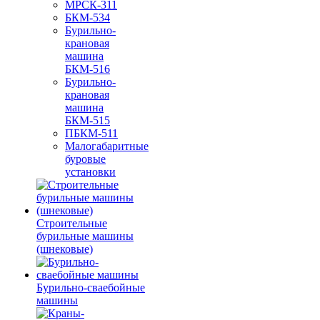
МРСК-311
БКМ-534
Бурильно-
крановая
машина
БКМ-516
Бурильно-
крановая
машина
БКМ-515
ПБКМ-511
Малогабаритные
буровые
установки
Строительные
бурильные машины
(шнековые)
Бурильно-сваебойные
машины