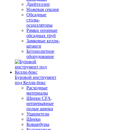
Дрейтеллер
Ножевая секция
Обсадные
столы-
осцилляторы
Рамки опорные
обсадных труб
Замковые келли-
штанги
Бетонолитное
оборудование
Буровой инструмент
под Келли-бокс
Расходные
материалы
Шнеки CFA,
непрерывные
полые шнеки
Уширители
Шнеки
Ковшебуры
Колонковые