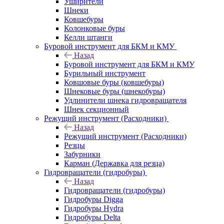
Уширители
Шнеки
Ковшебуры
Колонковые буры
Келли штанги
Буровой инструмент для БКМ и КМУ
Назад
Буровой инструмент для БКМ и КМУ
Бурильный инструмент
Ковшовые буры (ковшебуры)
Шнековые буры (шнекобуры)
Удлинители шнека гидровращателя
Шнек секционный
Режущий инструмент (Расходники)
Назад
Режущий инструмент (Расходники)
Резцы
Забурники
Карман (Державка для резца)
Гидровращатели (гидробуры)
Назад
Гидровращатели (гидробуры)
Гидробуры Digga
Гидробуры Hydra
Гидробуры Delta