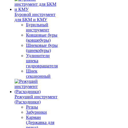
Буровой инструмент
для БКМ и КМУ
Бурильный
инструмент
Ковшовые буры
(ковшебуры)
Шнековые буры
(шнекобуры)
Удлинители
шнека
гидровращателя
Шнек
секционный
Режущий инструмент
(Расходники)
Резцы
Забурники
Карман
(Державка для
резца)