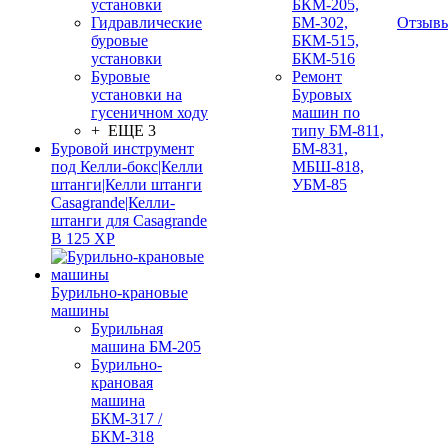
установки
БКМ-205,
Гидравлические
БМ-302,
Отзыв
буровые
БКМ-515,
установки
БКМ-516
Буровые
Ремонт
установки на
Буровых
гусеничном ходу
машин по
+ ЕЩЕ 3
типу БМ-811,
Буровой инструмент
БМ-831,
под Келли-бокс|Келли
МБШ-818,
штанги|Келли штанги
УБМ-85
Casagrande|Келли-
штанги для Casagrande
B 125 XP
Бурильно-крановые
машины
Бурильная
машина БМ-205
Бурильно-
крановая
машина
БКМ-317 /
БКМ-318