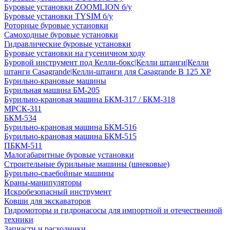
Буровые установки ZOOMLION б/у
Буровые установки TYSIM б/у
Роторные буровые установки
Самоходные буровые установки
Гидравлические буровые установки
Буровые установки на гусеничном ходу
Буровой инструмент под Келли-бокс|Келли штанги|Келли
штанги Casagrande|Келли-штанги для Casagrande B 125 XP
Бурильно-крановые машины
Бурильная машина БМ-205
Бурильно-крановая машина БКМ-317 / БКМ-318
МРСК-311
БКМ-534
Бурильно-крановая машина БКМ-516
Бурильно-крановая машина БКМ-515
ПБКМ-511
Малогабаритные буровые установки
Строительные бурильные машины (шнековые)
Бурильно-сваебойные машины
Краны-манипуляторы
Искробезопасный инструмент
Ковши для экскаваторов
Гидромоторы и гидронасосы для импортной и отечественной
техники
Запчасти и расходники