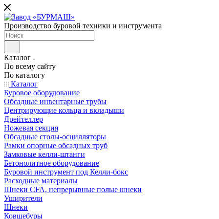
Производство буровой техники и инструмента
Каталог
По всему сайту
По каталогу
Каталог
Буровое оборудование
Обсадные инвентарные трубы
Центрирующие кольца и вкладыши
Дрейтеллер
Ножевая секция
Обсадные столы-осцилляторы
Рамки опорные обсадных труб
Замковые келли-штанги
Бетонолитное оборудование
Буровой инструмент под Келли-бокс
Расходные материалы
Шнеки CFA, непрерывные полые шнеки
Уширители
Шнеки
Ковшебуры