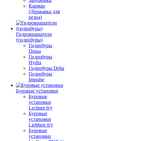
Забурники
Карман
(Державка для
резца)
Гидровращатели
(гидробуры)
Гидробуры
Digga
Гидробуры
Hydra
Гидробуры Delta
Гидробуры
Impulse
Буровые установки
Буровые
установки
Lechner б/у
Буровые
установки
Liebherr б/у
Буровые
установки