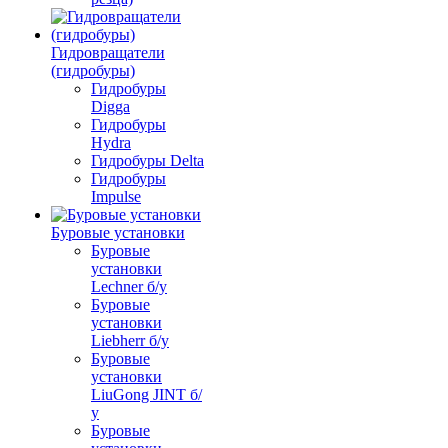
Гидровращатели
(гидробуры)
Гидробуры
Digga
Гидробуры
Hydra
Гидробуры Delta
Гидробуры
Impulse
Буровые установки
Буровые
установки
Lechner б/у
Буровые
установки
Liebherr б/у
Буровые
установки
LiuGong JINT б/
у
Буровые