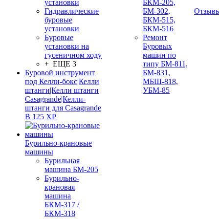
установки
БКМ-205,
Гидравлические
БМ-302,
Отзыв
буровые
БКМ-515,
установки
БКМ-516
Буровые
Ремонт
установки на
Буровых
гусеничном ходу
машин по
+ ЕЩЕ 3
типу БМ-811,
Буровой инструмент
БМ-831,
под Келли-бокс|Келли
МБШ-818,
штанги|Келли штанги
УБМ-85
Casagrande|Келли-
штанги для Casagrande
B 125 XP
Бурильно-крановые
машины
Бурильная
машина БМ-205
Бурильно-
крановая
машина
БКМ-317 /
БКМ-318