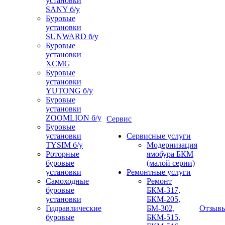
установки
SANY б/у
Буровые
установки
SUNWARD б/у
Буровые
установки
XCMG
Буровые
установки
YUTONG б/у
Буровые
установки
ZOOMLION б/у
Сервис
Буровые
установки
Сервисные услуги
TYSIM б/у
Модернизация
Роторные
ямобура БКМ
буровые
(малой серии)
установки
Ремонтные услуги
Самоходные
Ремонт
буровые
БКМ-317,
установки
БКМ-205,
Гидравлические
БМ-302,
Отзыв
буровые
БКМ-515,