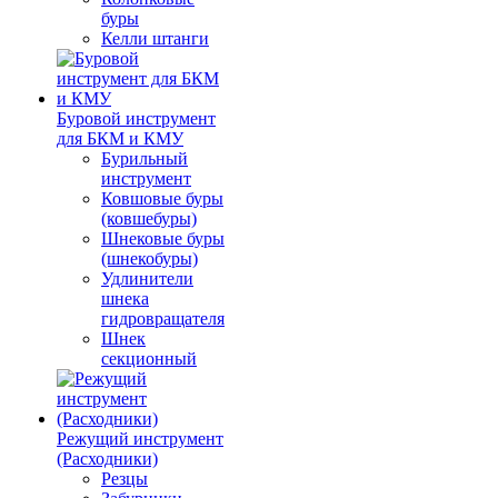
буры
Келли штанги
Буровой инструмент
для БКМ и КМУ
Бурильный
инструмент
Ковшовые буры
(ковшебуры)
Шнековые буры
(шнекобуры)
Удлинители
шнека
гидровращателя
Шнек
секционный
Режущий инструмент
(Расходники)
Резцы