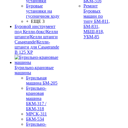
установки
БКМ-516
Буровые
Ремонт
установки на
Буровых
гусеничном ходу
машин по
+ ЕЩЕ 3
типу БМ-811,
Буровой инструмент
БМ-831,
под Келли-бокс|Келли
МБШ-818,
штанги|Келли штанги
УБМ-85
Casagrande|Келли-
штанги для Casagrande
B 125 XP
Бурильно-крановые
машины
Бурильная
машина БМ-205
Бурильно-
крановая
машина
БКМ-317 /
БКМ-318
МРСК-311
БКМ-534
Бурильно-