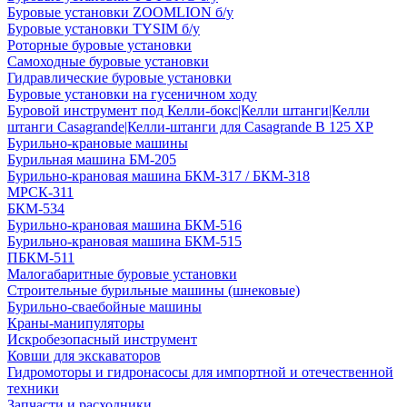
Буровые установки ZOOMLION б/у
Буровые установки TYSIM б/у
Роторные буровые установки
Самоходные буровые установки
Гидравлические буровые установки
Буровые установки на гусеничном ходу
Буровой инструмент под Келли-бокс|Келли штанги|Келли
штанги Casagrande|Келли-штанги для Casagrande B 125 XP
Бурильно-крановые машины
Бурильная машина БМ-205
Бурильно-крановая машина БКМ-317 / БКМ-318
МРСК-311
БКМ-534
Бурильно-крановая машина БКМ-516
Бурильно-крановая машина БКМ-515
ПБКМ-511
Малогабаритные буровые установки
Строительные бурильные машины (шнековые)
Бурильно-сваебойные машины
Краны-манипуляторы
Искробезопасный инструмент
Ковши для экскаваторов
Гидромоторы и гидронасосы для импортной и отечественной
техники
Запчасти и расходники