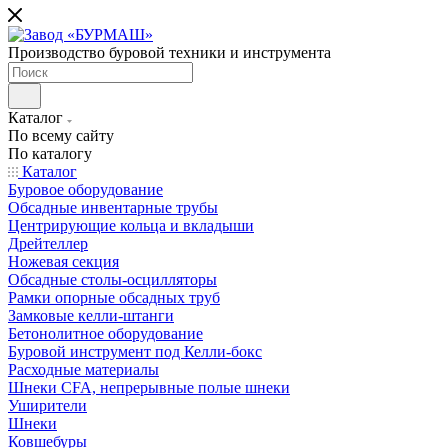
Производство буровой техники и инструмента
Каталог
По всему сайту
По каталогу
Каталог
Буровое оборудование
Обсадные инвентарные трубы
Центрирующие кольца и вкладыши
Дрейтеллер
Ножевая секция
Обсадные столы-осцилляторы
Рамки опорные обсадных труб
Замковые келли-штанги
Бетонолитное оборудование
Буровой инструмент под Келли-бокс
Расходные материалы
Шнеки CFA, непрерывные полые шнеки
Уширители
Шнеки
Ковшебуры