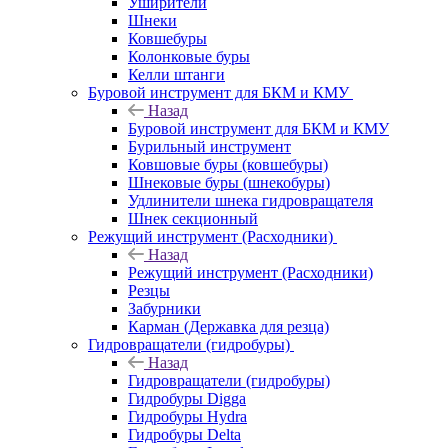
Уширители
Шнеки
Ковшебуры
Колонковые буры
Келли штанги
Буровой инструмент для БКМ и КМУ
Назад
Буровой инструмент для БКМ и КМУ
Бурильный инструмент
Ковшовые буры (ковшебуры)
Шнековые буры (шнекобуры)
Удлинители шнека гидровращателя
Шнек секционный
Режущий инструмент (Расходники)
Назад
Режущий инструмент (Расходники)
Резцы
Забурники
Карман (Державка для резца)
Гидровращатели (гидробуры)
Назад
Гидровращатели (гидробуры)
Гидробуры Digga
Гидробуры Hydra
Гидробуры Delta