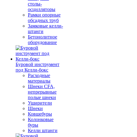
столы-
осцилляторы
Рамки опорные
обсадных труб
Замковые келли-
штанги
Бетонолитное
оборудование
Буровой инструмент
под Келли-бокс
Расходные
материалы
Шнеки CFA,
непрерывные
полые шнеки
Уширители
Шнеки
Ковшебуры
Колонковые
буры
Келли штанги