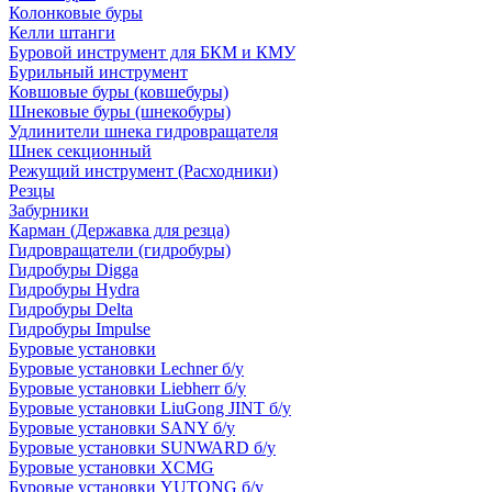
Колонковые буры
Келли штанги
Буровой инструмент для БКМ и КМУ
Бурильный инструмент
Ковшовые буры (ковшебуры)
Шнековые буры (шнекобуры)
Удлинители шнека гидровращателя
Шнек секционный
Режущий инструмент (Расходники)
Резцы
Забурники
Карман (Державка для резца)
Гидровращатели (гидробуры)
Гидробуры Digga
Гидробуры Hydra
Гидробуры Delta
Гидробуры Impulse
Буровые установки
Буровые установки Lechner б/у
Буровые установки Liebherr б/у
Буровые установки LiuGong JINT б/у
Буровые установки SANY б/у
Буровые установки SUNWARD б/у
Буровые установки XCMG
Буровые установки YUTONG б/у