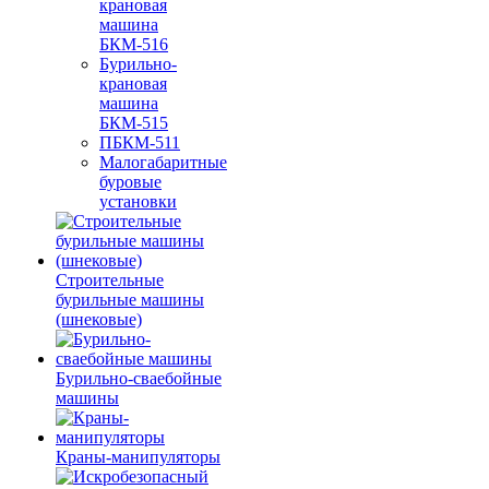
крановая
машина
БКМ-516
Бурильно-
крановая
машина
БКМ-515
ПБКМ-511
Малогабаритные
буровые
установки
Строительные
бурильные машины
(шнековые)
Бурильно-сваебойные
машины
Краны-манипуляторы