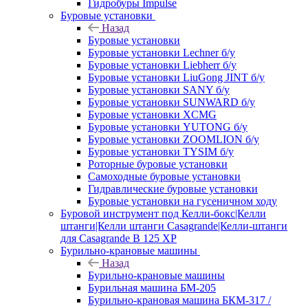
Гидробуры Impulse
Буровые установки
Назад
Буровые установки
Буровые установки Lechner б/у
Буровые установки Liebherr б/у
Буровые установки LiuGong JINT б/у
Буровые установки SANY б/у
Буровые установки SUNWARD б/у
Буровые установки XCMG
Буровые установки YUTONG б/у
Буровые установки ZOOMLION б/у
Буровые установки TYSIM б/у
Роторные буровые установки
Самоходные буровые установки
Гидравлические буровые установки
Буровые установки на гусеничном ходу
Буровой инструмент под Келли-бокс|Келли
штанги|Келли штанги Casagrande|Келли-штанги
для Casagrande B 125 XP
Бурильно-крановые машины
Назад
Бурильно-крановые машины
Бурильная машина БМ-205
Бурильно-крановая машина БКМ-317 /