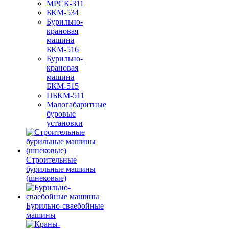
МРСК-311
БКМ-534
Бурильно-
крановая
машина
БКМ-516
Бурильно-
крановая
машина
БКМ-515
ПБКМ-511
Малогабаритные
буровые
установки
Строительные
бурильные машины
(шнековые)
Бурильно-сваебойные
машины