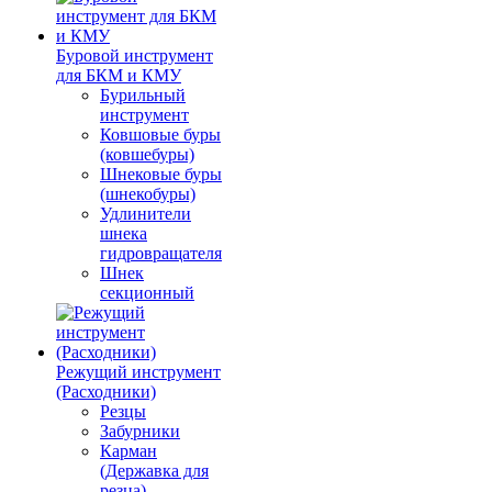
Буровой инструмент
для БКМ и КМУ
Бурильный
инструмент
Ковшовые буры
(ковшебуры)
Шнековые буры
(шнекобуры)
Удлинители
шнека
гидровращателя
Шнек
секционный
Режущий инструмент
(Расходники)
Резцы
Забурники
Карман
(Державка для
резца)