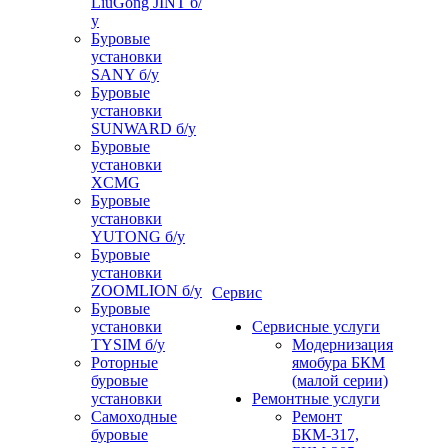
LiuGong JINT б/
у
Буровые
установки
SANY б/у
Буровые
установки
SUNWARD б/у
Буровые
установки
XCMG
Буровые
установки
YUTONG б/у
Буровые
установки
ZOOMLION б/у
Сервис
Буровые
установки
Сервисные услуги
TYSIM б/у
Модернизация
Роторные
ямобура БКМ
буровые
(малой серии)
установки
Ремонтные услуги
Самоходные
Ремонт
буровые
БКМ-317,