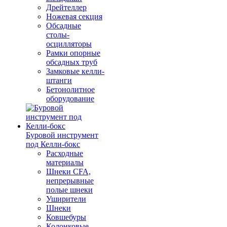
Дрейтеллер
Ножевая секция
Обсадные
столы-
осцилляторы
Рамки опорные
обсадных труб
Замковые келли-
штанги
Бетонолитное
оборудование
Буровой инструмент
под Келли-бокс
Расходные
материалы
Шнеки CFA,
непрерывные
полые шнеки
Уширители
Шнеки
Ковшебуры
Колонковые