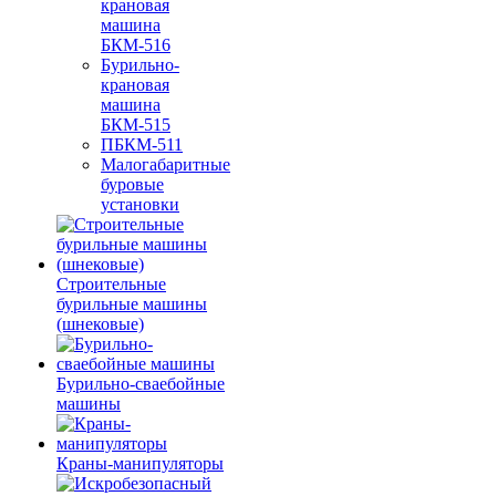
крановая
машина
БКМ-516
Бурильно-
крановая
машина
БКМ-515
ПБКМ-511
Малогабаритные
буровые
установки
Строительные
бурильные машины
(шнековые)
Бурильно-сваебойные
машины
Краны-манипуляторы