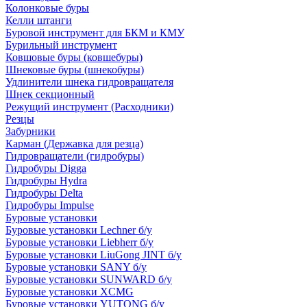
Колонковые буры
Келли штанги
Буровой инструмент для БКМ и КМУ
Бурильный инструмент
Ковшовые буры (ковшебуры)
Шнековые буры (шнекобуры)
Удлинители шнека гидровращателя
Шнек секционный
Режущий инструмент (Расходники)
Резцы
Забурники
Карман (Державка для резца)
Гидровращатели (гидробуры)
Гидробуры Digga
Гидробуры Hydra
Гидробуры Delta
Гидробуры Impulse
Буровые установки
Буровые установки Lechner б/у
Буровые установки Liebherr б/у
Буровые установки LiuGong JINT б/у
Буровые установки SANY б/у
Буровые установки SUNWARD б/у
Буровые установки XCMG
Буровые установки YUTONG б/у