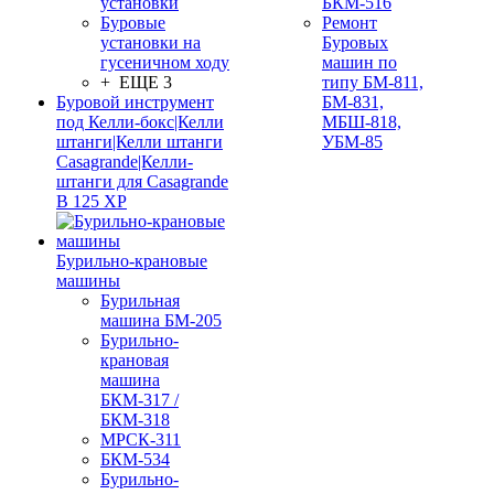
установки
БКМ-516
Буровые
Ремонт
установки на
Буровых
гусеничном ходу
машин по
+ ЕЩЕ 3
типу БМ-811,
Буровой инструмент
БМ-831,
под Келли-бокс|Келли
МБШ-818,
штанги|Келли штанги
УБМ-85
Casagrande|Келли-
штанги для Casagrande
B 125 XP
Бурильно-крановые
машины
Бурильная
машина БМ-205
Бурильно-
крановая
машина
БКМ-317 /
БКМ-318
МРСК-311
БКМ-534
Бурильно-