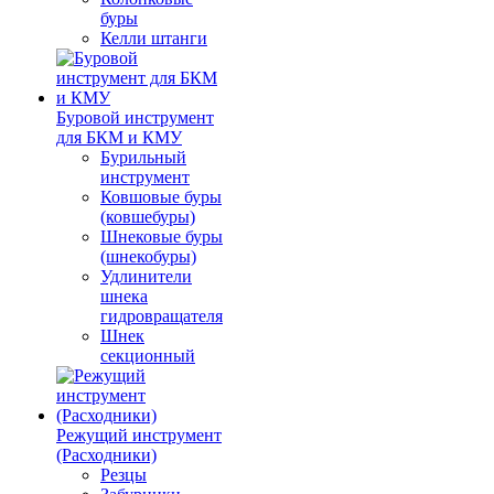
буры
Келли штанги
Буровой инструмент
для БКМ и КМУ
Бурильный
инструмент
Ковшовые буры
(ковшебуры)
Шнековые буры
(шнекобуры)
Удлинители
шнека
гидровращателя
Шнек
секционный
Режущий инструмент
(Расходники)
Резцы