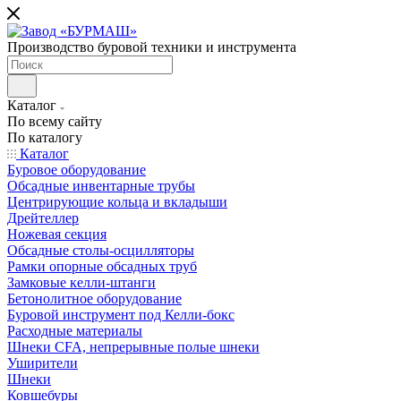
Производство буровой техники и инструмента
Каталог
По всему сайту
По каталогу
Каталог
Буровое оборудование
Обсадные инвентарные трубы
Центрирующие кольца и вкладыши
Дрейтеллер
Ножевая секция
Обсадные столы-осцилляторы
Рамки опорные обсадных труб
Замковые келли-штанги
Бетонолитное оборудование
Буровой инструмент под Келли-бокс
Расходные материалы
Шнеки CFA, непрерывные полые шнеки
Уширители
Шнеки
Ковшебуры