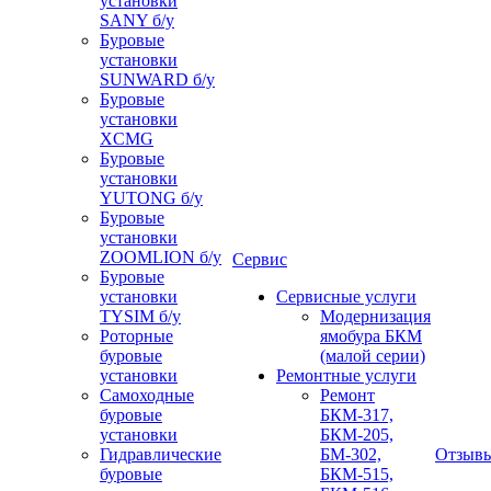
установки
SANY б/у
Буровые
установки
SUNWARD б/у
Буровые
установки
XCMG
Буровые
установки
YUTONG б/у
Буровые
установки
ZOOMLION б/у
Сервис
Буровые
установки
Сервисные услуги
TYSIM б/у
Модернизация
Роторные
ямобура БКМ
буровые
(малой серии)
установки
Ремонтные услуги
Самоходные
Ремонт
буровые
БКМ-317,
установки
БКМ-205,
Гидравлические
БМ-302,
Отзыв
буровые
БКМ-515,