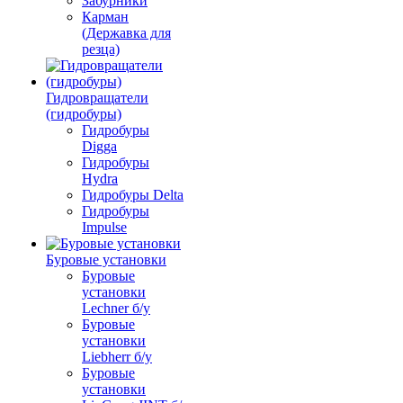
Забурники
Карман
(Державка для
резца)
Гидровращатели
(гидробуры)
Гидробуры
Digga
Гидробуры
Hydra
Гидробуры Delta
Гидробуры
Impulse
Буровые установки
Буровые
установки
Lechner б/у
Буровые
установки
Liebherr б/у
Буровые
установки