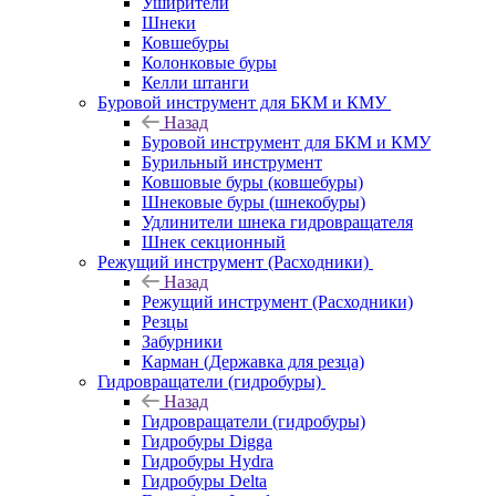
Уширители
Шнеки
Ковшебуры
Колонковые буры
Келли штанги
Буровой инструмент для БКМ и КМУ
Назад
Буровой инструмент для БКМ и КМУ
Бурильный инструмент
Ковшовые буры (ковшебуры)
Шнековые буры (шнекобуры)
Удлинители шнека гидровращателя
Шнек секционный
Режущий инструмент (Расходники)
Назад
Режущий инструмент (Расходники)
Резцы
Забурники
Карман (Державка для резца)
Гидровращатели (гидробуры)
Назад
Гидровращатели (гидробуры)
Гидробуры Digga
Гидробуры Hydra
Гидробуры Delta