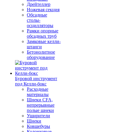
Дрейтеллер
Ножевая секция
Обсадные
столы-
осцилляторы
Рамки опорные
обсадных труб
Замковые келли-
штанги
Бетонолитное
оборудование
Буровой инструмент
под Келли-бокс
Расходные
материалы
Шнеки CFA,
непрерывные
полые шнеки
Уширители
Шнеки
Ковшебуры
Колонковые