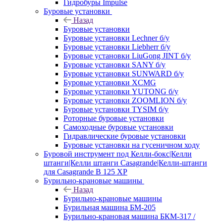
Гидробуры Impulse
Буровые установки
Назад
Буровые установки
Буровые установки Lechner б/у
Буровые установки Liebherr б/у
Буровые установки LiuGong JINT б/у
Буровые установки SANY б/у
Буровые установки SUNWARD б/у
Буровые установки XCMG
Буровые установки YUTONG б/у
Буровые установки ZOOMLION б/у
Буровые установки TYSIM б/у
Роторные буровые установки
Самоходные буровые установки
Гидравлические буровые установки
Буровые установки на гусеничном ходу
Буровой инструмент под Келли-бокс|Келли
штанги|Келли штанги Casagrande|Келли-штанги
для Casagrande B 125 XP
Бурильно-крановые машины
Назад
Бурильно-крановые машины
Бурильная машина БМ-205
Бурильно-крановая машина БКМ-317 /