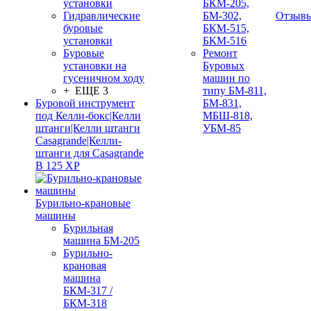
установки
БКМ-205,
Гидравлические
БМ-302,
Отзыв
буровые
БКМ-515,
установки
БКМ-516
Буровые
Ремонт
установки на
Буровых
гусеничном ходу
машин по
+ ЕЩЕ 3
типу БМ-811,
Буровой инструмент
БМ-831,
под Келли-бокс|Келли
МБШ-818,
штанги|Келли штанги
УБМ-85
Casagrande|Келли-
штанги для Casagrande
B 125 XP
Бурильно-крановые
машины
Бурильная
машина БМ-205
Бурильно-
крановая
машина
БКМ-317 /
БКМ-318