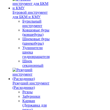
Буровой инструмент
для БКМ и КМУ
Бурильный
инструмент
Ковшовые буры
(ковшебуры)
Шнековые буры
(шнекобуры)
Удлинители
шнека
гидровращателя
Шнек
секционный
Режущий инструмент
(Расходники)
Резцы
Забурники
Карман
(Державка для
резца)