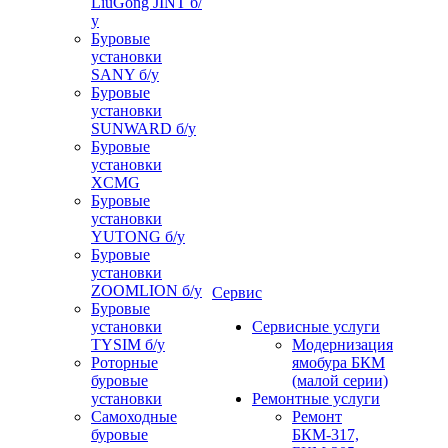
LiuGong JINT б/
у
Буровые
установки
SANY б/у
Буровые
установки
SUNWARD б/у
Буровые
установки
XCMG
Буровые
установки
YUTONG б/у
Буровые
установки
ZOOMLION б/у
Сервис
Буровые
установки
Сервисные услуги
TYSIM б/у
Модернизация
Роторные
ямобура БКМ
буровые
(малой серии)
установки
Ремонтные услуги
Самоходные
Ремонт
буровые
БКМ-317,