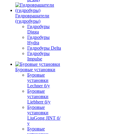
Гидровращатели
(гидробуры)
Гидробуры
Digga
Гидробуры
Hydra
Гидробуры Delta
Гидробуры
Impulse
Буровые установки
Буровые
установки
Lechner б/у
Буровые
установки
Liebherr б/у
Буровые
установки
LiuGong JINT б/
у
Буровые