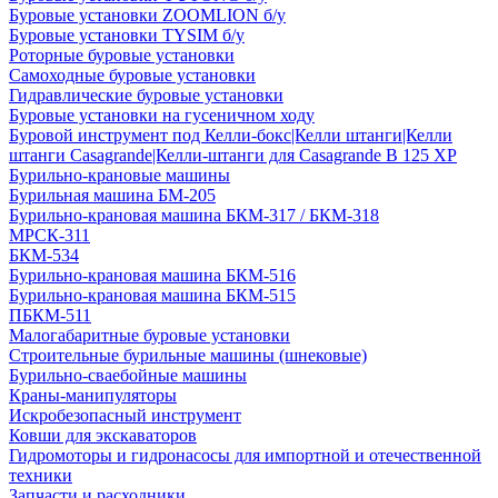
Буровые установки ZOOMLION б/у
Буровые установки TYSIM б/у
Роторные буровые установки
Самоходные буровые установки
Гидравлические буровые установки
Буровые установки на гусеничном ходу
Буровой инструмент под Келли-бокс|Келли штанги|Келли
штанги Casagrande|Келли-штанги для Casagrande B 125 XP
Бурильно-крановые машины
Бурильная машина БМ-205
Бурильно-крановая машина БКМ-317 / БКМ-318
МРСК-311
БКМ-534
Бурильно-крановая машина БКМ-516
Бурильно-крановая машина БКМ-515
ПБКМ-511
Малогабаритные буровые установки
Строительные бурильные машины (шнековые)
Бурильно-сваебойные машины
Краны-манипуляторы
Искробезопасный инструмент
Ковши для экскаваторов
Гидромоторы и гидронасосы для импортной и отечественной
техники
Запчасти и расходники