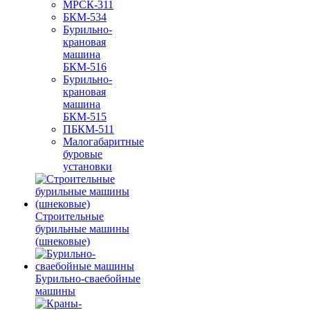
МРСК-311
БКМ-534
Бурильно-
крановая
машина
БКМ-516
Бурильно-
крановая
машина
БКМ-515
ПБКМ-511
Малогабаритные
буровые
установки
Строительные
бурильные машины
(шнековые)
Бурильно-сваебойные
машины