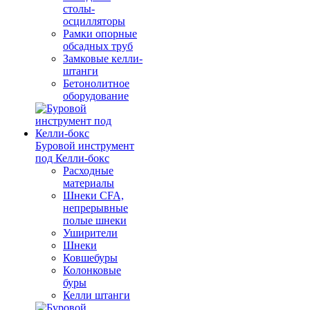
столы-
осцилляторы
Рамки опорные
обсадных труб
Замковые келли-
штанги
Бетонолитное
оборудование
Буровой инструмент
под Келли-бокс
Расходные
материалы
Шнеки CFA,
непрерывные
полые шнеки
Уширители
Шнеки
Ковшебуры
Колонковые
буры
Келли штанги