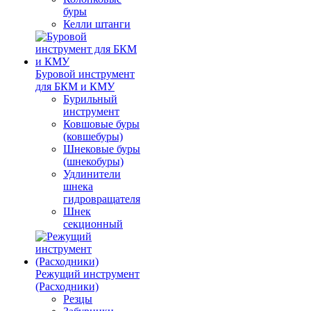
буры
Келли штанги
Буровой инструмент
для БКМ и КМУ
Бурильный
инструмент
Ковшовые буры
(ковшебуры)
Шнековые буры
(шнекобуры)
Удлинители
шнека
гидровращателя
Шнек
секционный
Режущий инструмент
(Расходники)
Резцы