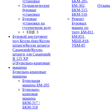
установки
БКМ-205,
Гидравлические
БМ-302,
Отзыв
буровые
БКМ-515,
установки
БКМ-516
Буровые
Ремонт
установки на
Буровых
гусеничном ходу
машин по
+ ЕЩЕ 3
типу БМ-811,
Буровой инструмент
БМ-831,
под Келли-бокс|Келли
МБШ-818,
штанги|Келли штанги
УБМ-85
Casagrande|Келли-
штанги для Casagrande
B 125 XP
Бурильно-крановые
машины
Бурильная
машина БМ-205
Бурильно-
крановая
машина
БКМ-317 /
БКМ-318