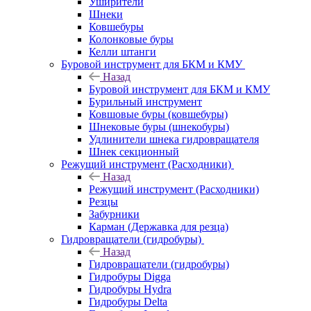
Уширители
Шнеки
Ковшебуры
Колонковые буры
Келли штанги
Буровой инструмент для БКМ и КМУ
Назад
Буровой инструмент для БКМ и КМУ
Бурильный инструмент
Ковшовые буры (ковшебуры)
Шнековые буры (шнекобуры)
Удлинители шнека гидровращателя
Шнек секционный
Режущий инструмент (Расходники)
Назад
Режущий инструмент (Расходники)
Резцы
Забурники
Карман (Державка для резца)
Гидровращатели (гидробуры)
Назад
Гидровращатели (гидробуры)
Гидробуры Digga
Гидробуры Hydra
Гидробуры Delta