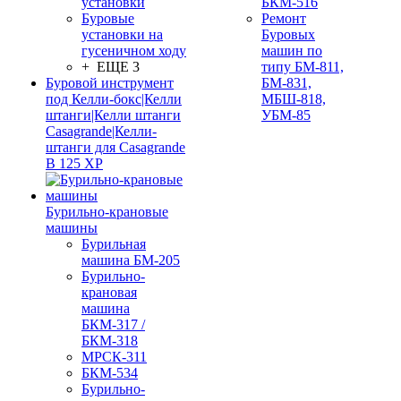
установки
БКМ-516
Буровые
Ремонт
установки на
Буровых
гусеничном ходу
машин по
+ ЕЩЕ 3
типу БМ-811,
Буровой инструмент
БМ-831,
под Келли-бокс|Келли
МБШ-818,
штанги|Келли штанги
УБМ-85
Casagrande|Келли-
штанги для Casagrande
B 125 XP
Бурильно-крановые
машины
Бурильная
машина БМ-205
Бурильно-
крановая
машина
БКМ-317 /
БКМ-318
МРСК-311
БКМ-534
Бурильно-