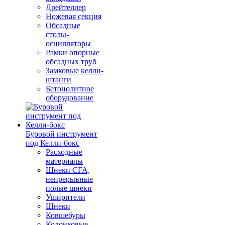
Дрейтеллер
Ножевая секция
Обсадные
столы-
осцилляторы
Рамки опорные
обсадных труб
Замковые келли-
штанги
Бетонолитное
оборудование
Буровой инструмент
под Келли-бокс
Расходные
материалы
Шнеки CFA,
непрерывные
полые шнеки
Уширители
Шнеки
Ковшебуры
Колонковые