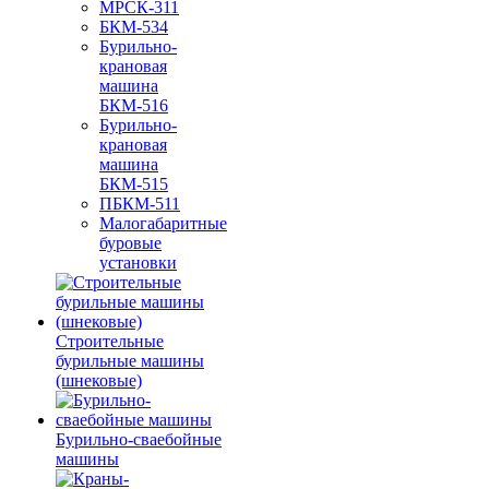
МРСК-311
БКМ-534
Бурильно-
крановая
машина
БКМ-516
Бурильно-
крановая
машина
БКМ-515
ПБКМ-511
Малогабаритные
буровые
установки
Строительные
бурильные машины
(шнековые)
Бурильно-сваебойные
машины