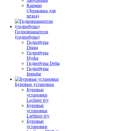
Забурники
Карман
(Державка для
резца)
Гидровращатели
(гидробуры)
Гидробуры
Digga
Гидробуры
Hydra
Гидробуры Delta
Гидробуры
Impulse
Буровые установки
Буровые
установки
Lechner б/у
Буровые
установки
Liebherr б/у
Буровые
установки