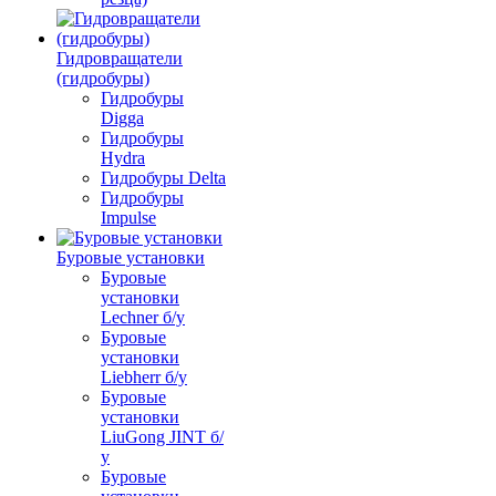
Гидровращатели
(гидробуры)
Гидробуры
Digga
Гидробуры
Hydra
Гидробуры Delta
Гидробуры
Impulse
Буровые установки
Буровые
установки
Lechner б/у
Буровые
установки
Liebherr б/у
Буровые
установки
LiuGong JINT б/
у
Буровые