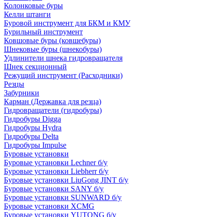
Колонковые буры
Келли штанги
Буровой инструмент для БКМ и КМУ
Бурильный инструмент
Ковшовые буры (ковшебуры)
Шнековые буры (шнекобуры)
Удлинители шнека гидровращателя
Шнек секционный
Режущий инструмент (Расходники)
Резцы
Забурники
Карман (Державка для резца)
Гидровращатели (гидробуры)
Гидробуры Digga
Гидробуры Hydra
Гидробуры Delta
Гидробуры Impulse
Буровые установки
Буровые установки Lechner б/у
Буровые установки Liebherr б/у
Буровые установки LiuGong JINT б/у
Буровые установки SANY б/у
Буровые установки SUNWARD б/у
Буровые установки XCMG
Буровые установки YUTONG б/у