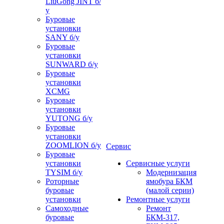
LiuGong JINT б/
у
Буровые
установки
SANY б/у
Буровые
установки
SUNWARD б/у
Буровые
установки
XCMG
Буровые
установки
YUTONG б/у
Буровые
установки
ZOOMLION б/у
Сервис
Буровые
установки
Сервисные услуги
TYSIM б/у
Модернизация
Роторные
ямобура БКМ
буровые
(малой серии)
установки
Ремонтные услуги
Самоходные
Ремонт
буровые
БКМ-317,