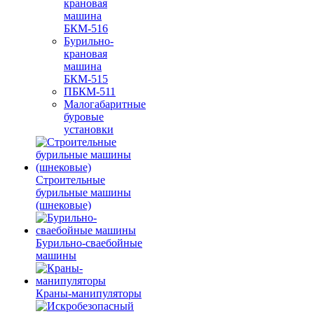
крановая
машина
БКМ-516
Бурильно-
крановая
машина
БКМ-515
ПБКМ-511
Малогабаритные
буровые
установки
Строительные
бурильные машины
(шнековые)
Бурильно-сваебойные
машины
Краны-манипуляторы