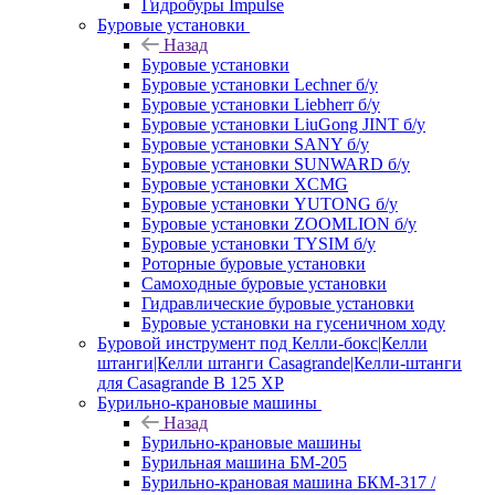
Гидробуры Impulse
Буровые установки
Назад
Буровые установки
Буровые установки Lechner б/у
Буровые установки Liebherr б/у
Буровые установки LiuGong JINT б/у
Буровые установки SANY б/у
Буровые установки SUNWARD б/у
Буровые установки XCMG
Буровые установки YUTONG б/у
Буровые установки ZOOMLION б/у
Буровые установки TYSIM б/у
Роторные буровые установки
Самоходные буровые установки
Гидравлические буровые установки
Буровые установки на гусеничном ходу
Буровой инструмент под Келли-бокс|Келли
штанги|Келли штанги Casagrande|Келли-штанги
для Casagrande B 125 XP
Бурильно-крановые машины
Назад
Бурильно-крановые машины
Бурильная машина БМ-205
Бурильно-крановая машина БКМ-317 /