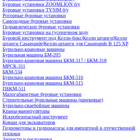
Буровые установки ZOOMLION б/у
Буровые установки TYSIM б/у
Роторные буровые установки
Самоходные буровые установки
Гидравлические буровые установки
Буровые установки на гусеничном ходу
Буровой инструмент под Келли-бокс|Келли штанги|Келли
штанги Casagrande|Келли-штанги для Casagrande B 125 XP
Бурильно-крановые машины
Бурильная машина БМ-205
Бурильно-крановая машина БКМ-317 / БКМ-318
МРСК-311
БКМ-534
Бурильно-крановая машина БКМ-516
Бурильно-крановая машина БКМ-515
ПБКМ-511
Малогабаритные буровые установки
Строительные бурильные машины (шнековые)
Бурильно-сваебойные машины
Краны-манипуляторы
Искробезопасный инструмент
Ковши для экскаваторов
Гидромоторы и гидронасосы для импортной и отечественной
техники
Запчасти и расходники