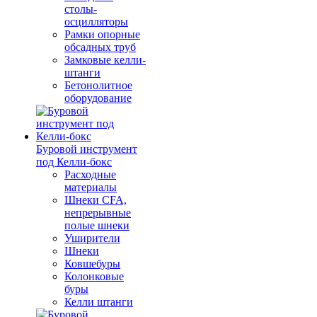
столы-
осцилляторы
Рамки опорные
обсадных труб
Замковые келли-
штанги
Бетонолитное
оборудование
Буровой инструмент
под Келли-бокс
Расходные
материалы
Шнеки CFA,
непрерывные
полые шнеки
Уширители
Шнеки
Ковшебуры
Колонковые
буры
Келли штанги