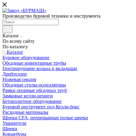
Производство буровой техники и инструмента
Каталог
По всему сайту
По каталогу
Каталог
Буровое оборудование
Обсадные инвентарные трубы
Центрирующие кольца и вкладыши
Дрейтеллер
Ножевая секция
Обсадные столы-осцилляторы
Рамки опорные обсадных труб
Замковые келли-штанги
Бетонолитное оборудование
Буровой инструмент под Келли-бокс
Расходные материалы
Шнеки CFA, непрерывные полые шнеки
Уширители
Шнеки
Ковшебуры