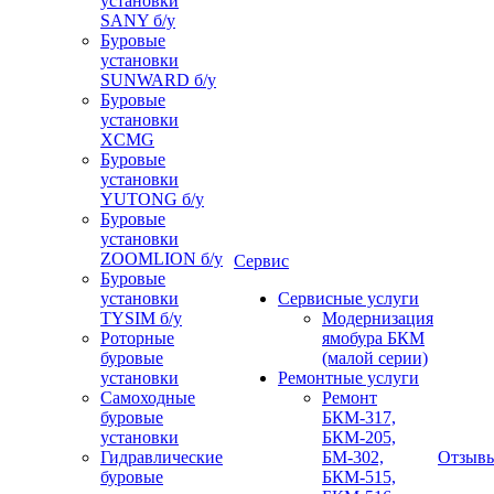
установки
SANY б/у
Буровые
установки
SUNWARD б/у
Буровые
установки
XCMG
Буровые
установки
YUTONG б/у
Буровые
установки
ZOOMLION б/у
Сервис
Буровые
установки
Сервисные услуги
TYSIM б/у
Модернизация
Роторные
ямобура БКМ
буровые
(малой серии)
установки
Ремонтные услуги
Самоходные
Ремонт
буровые
БКМ-317,
установки
БКМ-205,
Гидравлические
БМ-302,
Отзыв
буровые
БКМ-515,