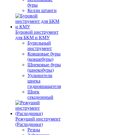
буры
Келли штанги
Буровой инструмент
для БКМ и КМУ
Бурильный
инструмент
Ковшовые буры
(ковшебуры)
Шнековые буры
(шнекобуры)
Удлинители
шнека
гидровращателя
Шнек
секционный
Режущий инструмент
(Расходники)
Резцы