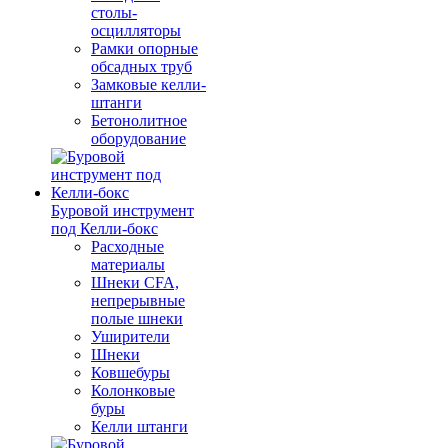
столы-
осцилляторы
Рамки опорные
обсадных труб
Замковые келли-
штанги
Бетонолитное
оборудование
Буровой инструмент
под Келли-бокс
Расходные
материалы
Шнеки CFA,
непрерывные
полые шнеки
Уширители
Шнеки
Ковшебуры
Колонковые
буры
Келли штанги