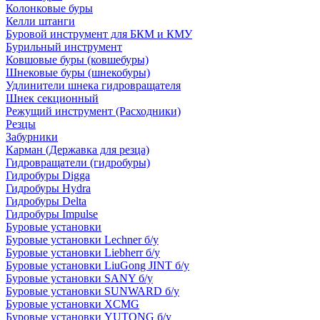
Колонковые буры
Келли штанги
Буровой инструмент для БКМ и КМУ
Бурильный инструмент
Ковшовые буры (ковшебуры)
Шнековые буры (шнекобуры)
Удлинители шнека гидровращателя
Шнек секционный
Режущий инструмент (Расходники)
Резцы
Забурники
Карман (Державка для резца)
Гидровращатели (гидробуры)
Гидробуры Digga
Гидробуры Hydra
Гидробуры Delta
Гидробуры Impulse
Буровые установки
Буровые установки Lechner б/у
Буровые установки Liebherr б/у
Буровые установки LiuGong JINT б/у
Буровые установки SANY б/у
Буровые установки SUNWARD б/у
Буровые установки XCMG
Буровые установки YUTONG б/у