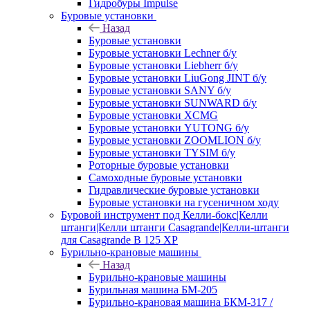
Гидробуры Impulse
Буровые установки
Назад
Буровые установки
Буровые установки Lechner б/у
Буровые установки Liebherr б/у
Буровые установки LiuGong JINT б/у
Буровые установки SANY б/у
Буровые установки SUNWARD б/у
Буровые установки XCMG
Буровые установки YUTONG б/у
Буровые установки ZOOMLION б/у
Буровые установки TYSIM б/у
Роторные буровые установки
Самоходные буровые установки
Гидравлические буровые установки
Буровые установки на гусеничном ходу
Буровой инструмент под Келли-бокс|Келли
штанги|Келли штанги Casagrande|Келли-штанги
для Casagrande B 125 XP
Бурильно-крановые машины
Назад
Бурильно-крановые машины
Бурильная машина БМ-205
Бурильно-крановая машина БКМ-317 /