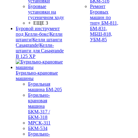
установки
БКМ-516
Буровые
Ремонт
установки на
Буровых
гусеничном ходу
машин по
+ ЕЩЕ 3
типу БМ-811,
Буровой инструмент
БМ-831,
под Келли-бокс|Келли
МБШ-818,
штанги|Келли штанги
УБМ-85
Casagrande|Келли-
штанги для Casagrande
B 125 XP
Бурильно-крановые
машины
Бурильная
машина БМ-205
Бурильно-
крановая
машина
БКМ-317 /
БКМ-318
МРСК-311
БКМ-534
Бурильно-