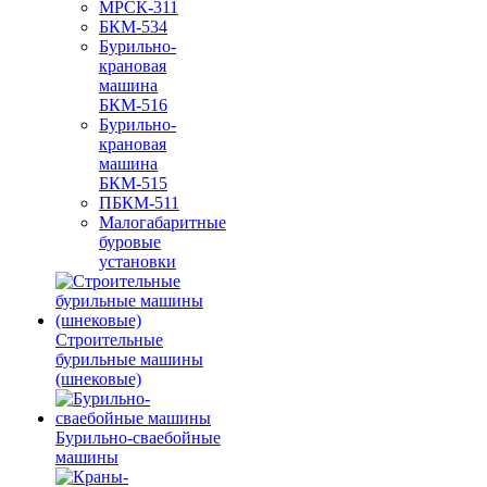
МРСК-311
БКМ-534
Бурильно-
крановая
машина
БКМ-516
Бурильно-
крановая
машина
БКМ-515
ПБКМ-511
Малогабаритные
буровые
установки
Строительные
бурильные машины
(шнековые)
Бурильно-сваебойные
машины