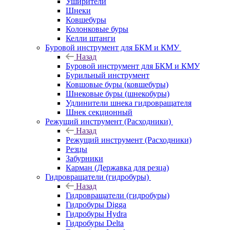
Уширители
Шнеки
Ковшебуры
Колонковые буры
Келли штанги
Буровой инструмент для БКМ и КМУ
Назад
Буровой инструмент для БКМ и КМУ
Бурильный инструмент
Ковшовые буры (ковшебуры)
Шнековые буры (шнекобуры)
Удлинители шнека гидровращателя
Шнек секционный
Режущий инструмент (Расходники)
Назад
Режущий инструмент (Расходники)
Резцы
Забурники
Карман (Державка для резца)
Гидровращатели (гидробуры)
Назад
Гидровращатели (гидробуры)
Гидробуры Digga
Гидробуры Hydra
Гидробуры Delta