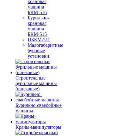
крановая
машина
БКМ-516
Бурильно-
крановая
машина
БКМ-515
ПБКМ-511
Малогабаритные
буровые
установки
Строительные
бурильные машины
(шнековые)
Бурильно-сваебойные
машины
Краны-манипуляторы