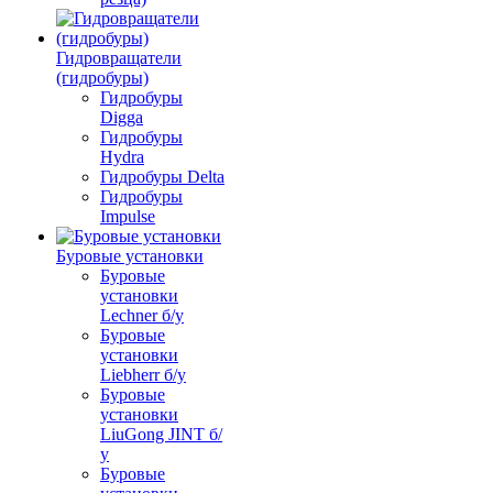
Гидровращатели
(гидробуры)
Гидробуры
Digga
Гидробуры
Hydra
Гидробуры Delta
Гидробуры
Impulse
Буровые установки
Буровые
установки
Lechner б/у
Буровые
установки
Liebherr б/у
Буровые
установки
LiuGong JINT б/
у
Буровые