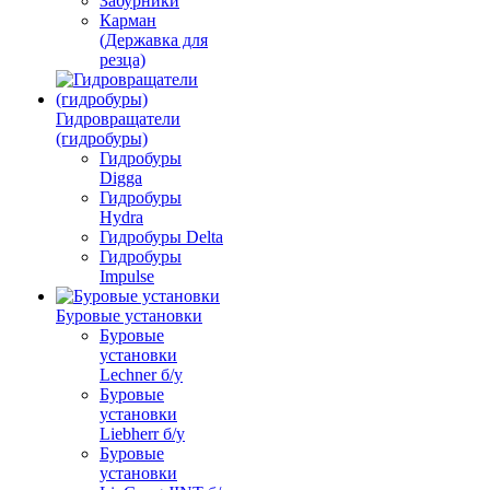
Забурники
Карман
(Державка для
резца)
Гидровращатели
(гидробуры)
Гидробуры
Digga
Гидробуры
Hydra
Гидробуры Delta
Гидробуры
Impulse
Буровые установки
Буровые
установки
Lechner б/у
Буровые
установки
Liebherr б/у
Буровые
установки