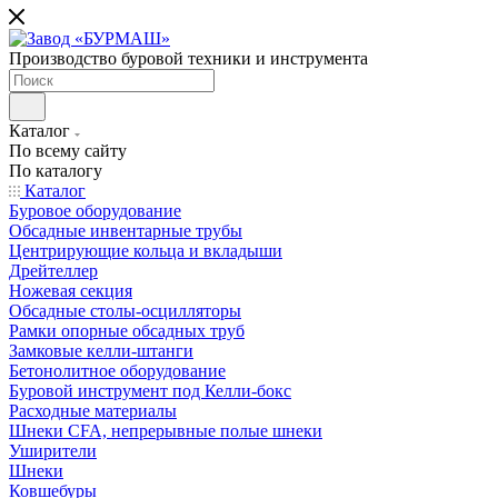
Производство буровой техники и инструмента
Каталог
По всему сайту
По каталогу
Каталог
Буровое оборудование
Обсадные инвентарные трубы
Центрирующие кольца и вкладыши
Дрейтеллер
Ножевая секция
Обсадные столы-осцилляторы
Рамки опорные обсадных труб
Замковые келли-штанги
Бетонолитное оборудование
Буровой инструмент под Келли-бокс
Расходные материалы
Шнеки CFA, непрерывные полые шнеки
Уширители
Шнеки
Ковшебуры