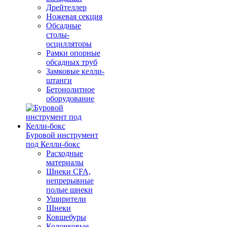
Дрейтеллер
Ножевая секция
Обсадные
столы-
осцилляторы
Рамки опорные
обсадных труб
Замковые келли-
штанги
Бетонолитное
оборудование
Буровой инструмент
под Келли-бокс
Расходные
материалы
Шнеки CFA,
непрерывные
полые шнеки
Уширители
Шнеки
Ковшебуры
Колонковые