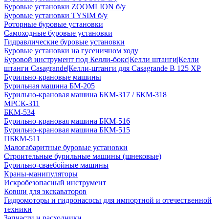
Буровые установки ZOOMLION б/у
Буровые установки TYSIM б/у
Роторные буровые установки
Самоходные буровые установки
Гидравлические буровые установки
Буровые установки на гусеничном ходу
Буровой инструмент под Келли-бокс|Келли штанги|Келли
штанги Casagrande|Келли-штанги для Casagrande B 125 XP
Бурильно-крановые машины
Бурильная машина БМ-205
Бурильно-крановая машина БКМ-317 / БКМ-318
МРСК-311
БКМ-534
Бурильно-крановая машина БКМ-516
Бурильно-крановая машина БКМ-515
ПБКМ-511
Малогабаритные буровые установки
Строительные бурильные машины (шнековые)
Бурильно-сваебойные машины
Краны-манипуляторы
Искробезопасный инструмент
Ковши для экскаваторов
Гидромоторы и гидронасосы для импортной и отечественной
техники
Запчасти и расходники