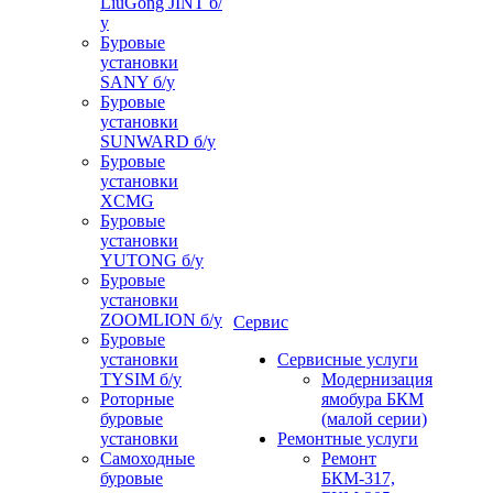
LiuGong JINT б/
у
Буровые
установки
SANY б/у
Буровые
установки
SUNWARD б/у
Буровые
установки
XCMG
Буровые
установки
YUTONG б/у
Буровые
установки
ZOOMLION б/у
Сервис
Буровые
установки
Сервисные услуги
TYSIM б/у
Модернизация
Роторные
ямобура БКМ
буровые
(малой серии)
установки
Ремонтные услуги
Самоходные
Ремонт
буровые
БКМ-317,