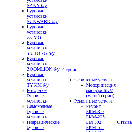
установки
SANY б/у
Буровые
установки
SUNWARD б/у
Буровые
установки
XCMG
Буровые
установки
YUTONG б/у
Буровые
установки
ZOOMLION б/у
Сервис
Буровые
установки
Сервисные услуги
TYSIM б/у
Модернизация
Роторные
ямобура БКМ
буровые
(малой серии)
установки
Ремонтные услуги
Самоходные
Ремонт
буровые
БКМ-317,
установки
БКМ-205,
Гидравлические
БМ-302,
Отзыв
буровые
БКМ-515,