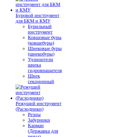
Буровой инструмент
для БКМ и КМУ
Бурильный
инструмент
Ковшовые буры
(ковшебуры)
Шнековые буры
(шнекобуры)
Удлинители
шнека
гидровращателя
Шнек
секционный
Режущий инструмент
(Расходники)
Резцы
Забурники
Карман
(Державка для
резца)