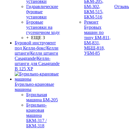
установки
БКМ-205,
Гидравлические
БМ-302,
Отзыв
буровые
БКМ-515,
установки
БКМ-516
Буровые
Ремонт
установки на
Буровых
гусеничном ходу
машин по
+ ЕЩЕ 3
типу БМ-811,
Буровой инструмент
БМ-831,
под Келли-бокс|Келли
МБШ-818,
штанги|Келли штанги
УБМ-85
Casagrande|Келли-
штанги для Casagrande
B 125 XP
Бурильно-крановые
машины
Бурильная
машина БМ-205
Бурильно-
крановая
машина
БКМ-317 /
БКМ-318