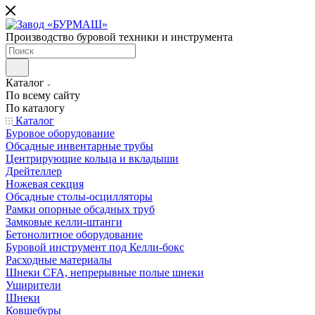
Производство буровой техники и инструмента
Каталог
По всему сайту
По каталогу
Каталог
Буровое оборудование
Обсадные инвентарные трубы
Центрирующие кольца и вкладыши
Дрейтеллер
Ножевая секция
Обсадные столы-осцилляторы
Рамки опорные обсадных труб
Замковые келли-штанги
Бетонолитное оборудование
Буровой инструмент под Келли-бокс
Расходные материалы
Шнеки CFA, непрерывные полые шнеки
Уширители
Шнеки
Ковшебуры