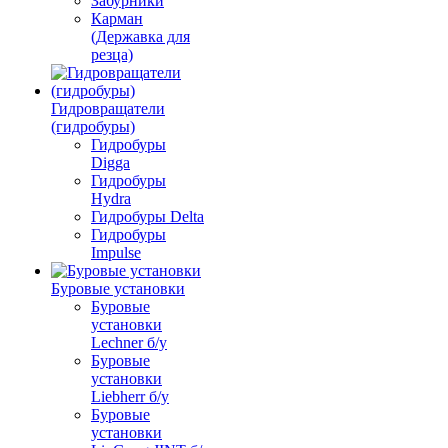
Забурники
Карман
(Державка для
резца)
Гидровращатели
(гидробуры)
Гидробуры
Digga
Гидробуры
Hydra
Гидробуры Delta
Гидробуры
Impulse
Буровые установки
Буровые
установки
Lechner б/у
Буровые
установки
Liebherr б/у
Буровые
установки