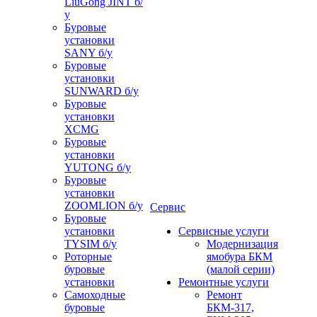
LiuGong JINT б/
у
Буровые
установки
SANY б/у
Буровые
установки
SUNWARD б/у
Буровые
установки
XCMG
Буровые
установки
YUTONG б/у
Буровые
установки
ZOOMLION б/у
Сервис
Буровые
установки
Сервисные услуги
TYSIM б/у
Модернизация
Роторные
ямобура БКМ
буровые
(малой серии)
установки
Ремонтные услуги
Самоходные
Ремонт
буровые
БКМ-317,