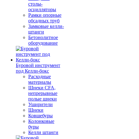
столы-
осцилляторы
Рамки опорные
обсадных труб
Замковые келли-
штанги
Бетонолитное
оборудование
Буровой инструмент
под Келли-бокс
Расходные
материалы
Шнеки CFA,
непрерывные
полые шнеки
Уширители
Шнеки
Ковшебуры
Колонковые
буры
Келли штанги