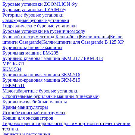
Буровые установки ZOOMLION б/у
Буровые установки TYSIM б/у
Роторные буровые установки
Самоходные буровые установки
Гидравлические буровые установки
Буровые установки на гусеничном ходу
Буровой инструмент под Келли-бокс|Келли штанги|Келли
штанги Casagrande|Келли-штанги для Casagrande B 125 XP
Бурильно-крановые машины
Бурильная машина БМ-205
Бурильно-крановая машина БКМ-317 / БКМ-318
МРСК-311
БКМ-534
Бурильно-крановая машина БКМ-516
Бурильно-крановая машина БКМ-515
ПБКМ-511
Малогабаритные буровые установки
Строительные бурильные машины (шнековые)
Бурильно-сваебойные машины
Краны-манипуляторы
Искробезопасный инструмент
Ковши для экскаваторов
Гидромоторы и гидронасосы для импортной и отечественной
техники
Запчасти и расходники