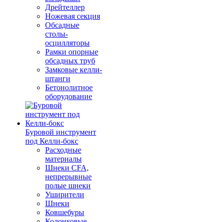
Дрейтеллер
Ножевая секция
Обсадные
столы-
осцилляторы
Рамки опорные
обсадных труб
Замковые келли-
штанги
Бетонолитное
оборудование
Буровой инструмент
под Келли-бокс
Расходные
материалы
Шнеки CFA,
непрерывные
полые шнеки
Уширители
Шнеки
Ковшебуры
Колонковые