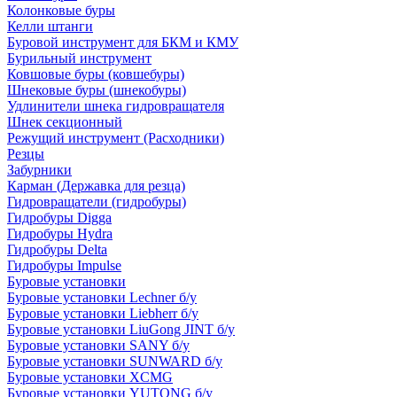
Колонковые буры
Келли штанги
Буровой инструмент для БКМ и КМУ
Бурильный инструмент
Ковшовые буры (ковшебуры)
Шнековые буры (шнекобуры)
Удлинители шнека гидровращателя
Шнек секционный
Режущий инструмент (Расходники)
Резцы
Забурники
Карман (Державка для резца)
Гидровращатели (гидробуры)
Гидробуры Digga
Гидробуры Hydra
Гидробуры Delta
Гидробуры Impulse
Буровые установки
Буровые установки Lechner б/у
Буровые установки Liebherr б/у
Буровые установки LiuGong JINT б/у
Буровые установки SANY б/у
Буровые установки SUNWARD б/у
Буровые установки XCMG
Буровые установки YUTONG б/у