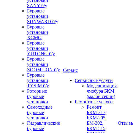
установки
SANY б/у
Буровые
установки
SUNWARD б/у
Буровые
установки
XCMG
Буровые
установки
YUTONG б/у
Буровые
установки
ZOOMLION б/у
Сервис
Буровые
установки
Сервисные услуги
TYSIM б/у
Модернизация
Роторные
ямобура БКМ
буровые
(малой серии)
установки
Ремонтные услуги
Самоходные
Ремонт
буровые
БКМ-317,
установки
БКМ-205,
Гидравлические
БМ-302,
Отзыв
буровые
БКМ-515,