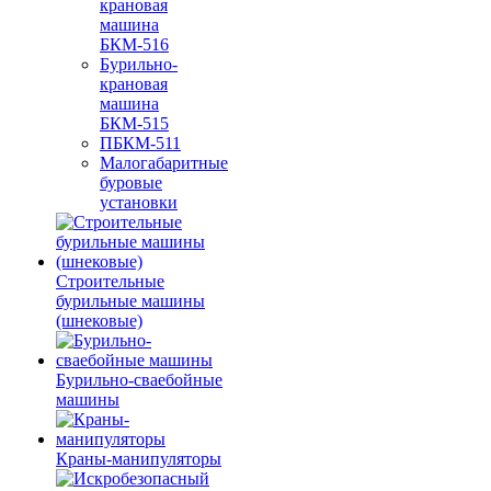
крановая
машина
БКМ-516
Бурильно-
крановая
машина
БКМ-515
ПБКМ-511
Малогабаритные
буровые
установки
Строительные
бурильные машины
(шнековые)
Бурильно-сваебойные
машины
Краны-манипуляторы