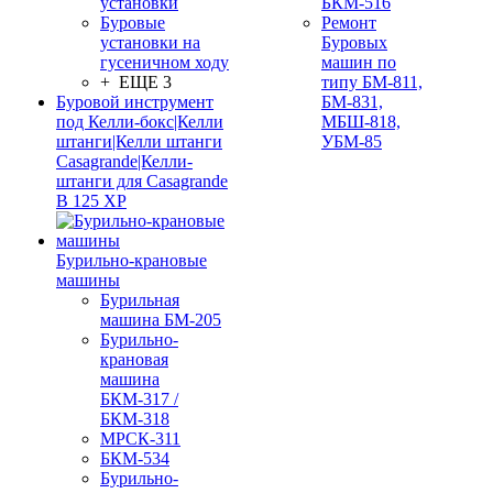
установки
БКМ-516
Буровые
Ремонт
установки на
Буровых
гусеничном ходу
машин по
+ ЕЩЕ 3
типу БМ-811,
Буровой инструмент
БМ-831,
под Келли-бокс|Келли
МБШ-818,
штанги|Келли штанги
УБМ-85
Casagrande|Келли-
штанги для Casagrande
B 125 XP
Бурильно-крановые
машины
Бурильная
машина БМ-205
Бурильно-
крановая
машина
БКМ-317 /
БКМ-318
МРСК-311
БКМ-534
Бурильно-