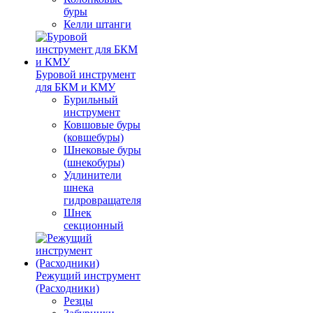
буры
Келли штанги
Буровой инструмент
для БКМ и КМУ
Бурильный
инструмент
Ковшовые буры
(ковшебуры)
Шнековые буры
(шнекобуры)
Удлинители
шнека
гидровращателя
Шнек
секционный
Режущий инструмент
(Расходники)
Резцы