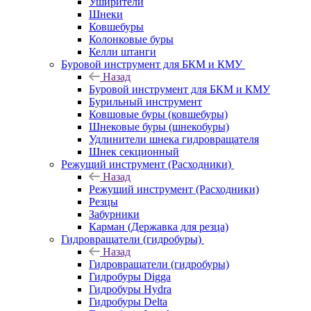
Уширители
Шнеки
Ковшебуры
Колонковые буры
Келли штанги
Буровой инструмент для БКМ и КМУ
Назад
Буровой инструмент для БКМ и КМУ
Бурильный инструмент
Ковшовые буры (ковшебуры)
Шнековые буры (шнекобуры)
Удлинители шнека гидровращателя
Шнек секционный
Режущий инструмент (Расходники)
Назад
Режущий инструмент (Расходники)
Резцы
Забурники
Карман (Державка для резца)
Гидровращатели (гидробуры)
Назад
Гидровращатели (гидробуры)
Гидробуры Digga
Гидробуры Hydra
Гидробуры Delta