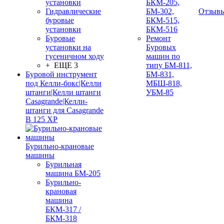
установки
БКМ-205,
Гидравлические
БМ-302,
Отзыв
буровые
БКМ-515,
установки
БКМ-516
Буровые
Ремонт
установки на
Буровых
гусеничном ходу
машин по
+ ЕЩЕ 3
типу БМ-811,
Буровой инструмент
БМ-831,
под Келли-бокс|Келли
МБШ-818,
штанги|Келли штанги
УБМ-85
Casagrande|Келли-
штанги для Casagrande
B 125 XP
Бурильно-крановые
машины
Бурильная
машина БМ-205
Бурильно-
крановая
машина
БКМ-317 /
БКМ-318