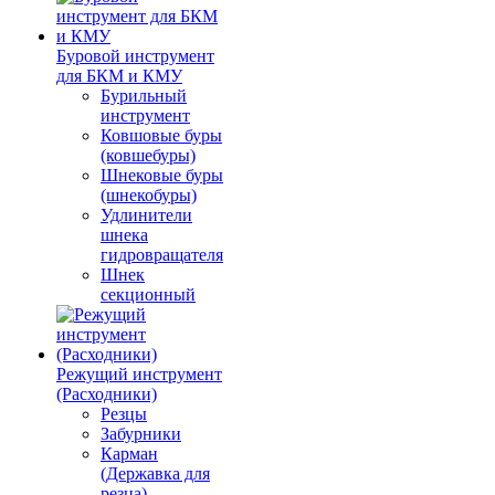
Буровой инструмент
для БКМ и КМУ
Бурильный
инструмент
Ковшовые буры
(ковшебуры)
Шнековые буры
(шнекобуры)
Удлинители
шнека
гидровращателя
Шнек
секционный
Режущий инструмент
(Расходники)
Резцы
Забурники
Карман
(Державка для
резца)