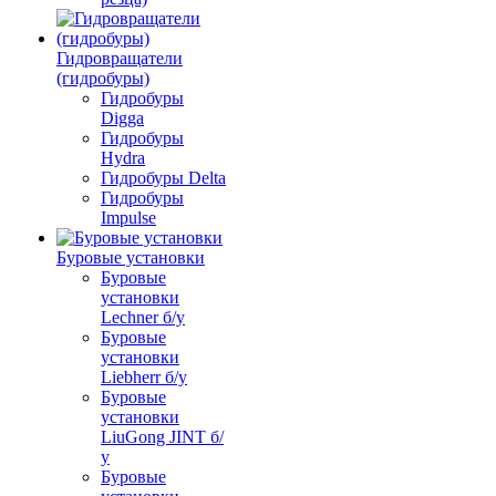
Гидровращатели
(гидробуры)
Гидробуры
Digga
Гидробуры
Hydra
Гидробуры Delta
Гидробуры
Impulse
Буровые установки
Буровые
установки
Lechner б/у
Буровые
установки
Liebherr б/у
Буровые
установки
LiuGong JINT б/
у
Буровые