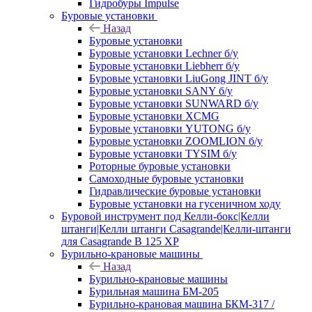
Гидробуры Impulse
Буровые установки
Назад
Буровые установки
Буровые установки Lechner б/у
Буровые установки Liebherr б/у
Буровые установки LiuGong JINT б/у
Буровые установки SANY б/у
Буровые установки SUNWARD б/у
Буровые установки XCMG
Буровые установки YUTONG б/у
Буровые установки ZOOMLION б/у
Буровые установки TYSIM б/у
Роторные буровые установки
Самоходные буровые установки
Гидравлические буровые установки
Буровые установки на гусеничном ходу
Буровой инструмент под Келли-бокс|Келли
штанги|Келли штанги Casagrande|Келли-штанги
для Casagrande B 125 XP
Бурильно-крановые машины
Назад
Бурильно-крановые машины
Бурильная машина БМ-205
Бурильно-крановая машина БКМ-317 /