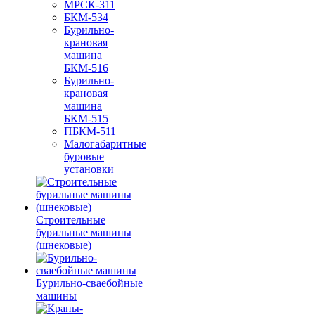
МРСК-311
БКМ-534
Бурильно-
крановая
машина
БКМ-516
Бурильно-
крановая
машина
БКМ-515
ПБКМ-511
Малогабаритные
буровые
установки
Строительные
бурильные машины
(шнековые)
Бурильно-сваебойные
машины