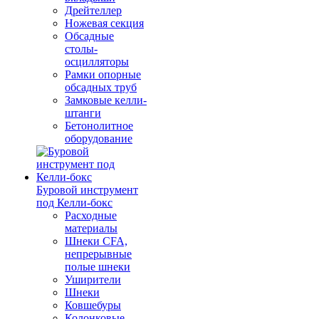
Дрейтеллер
Ножевая секция
Обсадные
столы-
осцилляторы
Рамки опорные
обсадных труб
Замковые келли-
штанги
Бетонолитное
оборудование
Буровой инструмент
под Келли-бокс
Расходные
материалы
Шнеки CFA,
непрерывные
полые шнеки
Уширители
Шнеки
Ковшебуры
Колонковые