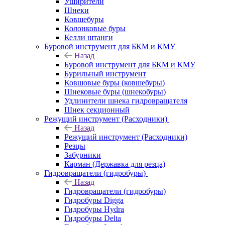
Уширители
Шнеки
Ковшебуры
Колонковые буры
Келли штанги
Буровой инструмент для БКМ и КМУ
Назад
Буровой инструмент для БКМ и КМУ
Бурильный инструмент
Ковшовые буры (ковшебуры)
Шнековые буры (шнекобуры)
Удлинители шнека гидровращателя
Шнек секционный
Режущий инструмент (Расходники)
Назад
Режущий инструмент (Расходники)
Резцы
Забурники
Карман (Державка для резца)
Гидровращатели (гидробуры)
Назад
Гидровращатели (гидробуры)
Гидробуры Digga
Гидробуры Hydra
Гидробуры Delta