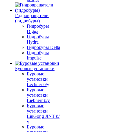
Гидровращатели
(гидробуры)
Гидробуры
Digga
Гидробуры
Hydra
Гидробуры Delta
Гидробуры
Impulse
Буровые установки
Буровые
установки
Lechner б/у
Буровые
установки
Liebherr б/у
Буровые
установки
LiuGong JINT б/
у
Буровые