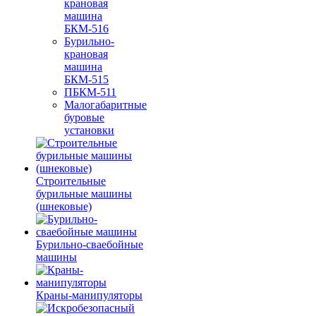
крановая
машина
БКМ-516
Бурильно-
крановая
машина
БКМ-515
ПБКМ-511
Малогабаритные
буровые
установки
Строительные
бурильные машины
(шнековые)
Бурильно-сваебойные
машины
Краны-манипуляторы