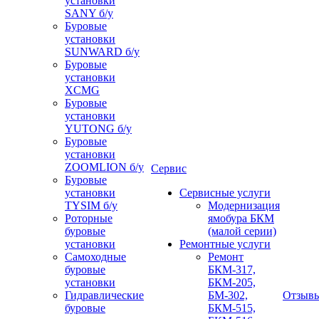
установки
SANY б/у
Буровые
установки
SUNWARD б/у
Буровые
установки
XCMG
Буровые
установки
YUTONG б/у
Буровые
установки
ZOOMLION б/у
Сервис
Буровые
установки
Сервисные услуги
TYSIM б/у
Модернизация
Роторные
ямобура БКМ
буровые
(малой серии)
установки
Ремонтные услуги
Самоходные
Ремонт
буровые
БКМ-317,
установки
БКМ-205,
Гидравлические
БМ-302,
Отзыв
буровые
БКМ-515,