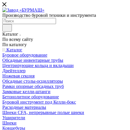
Производство буровой техники и инструмента
Каталог
По всему сайту
По каталогу
Каталог
Буровое оборудование
Обсадные инвентарные трубы
Центрирующие кольца и вкладыши
Дрейтеллер
Ножевая секция
Обсадные столы-осцилляторы
Рамки опорные обсадных труб
Замковые келли-штанги
Бетонолитное оборудование
Буровой инструмент под Келли-бокс
Расходные материалы
Шнеки CFA, непрерывные полые шнеки
Уширители
Шнеки
Ковшебуры