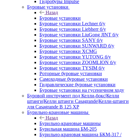
Гидробуры Impulse
Буровые установки
Назад
Буровые установки
Буровые установки Lechner б/у
Буровые установки Liebherr б/у
Буровые установки LiuGong JINT б/у
Буровые установки SANY б/у
Буровые установки SUNWARD б/у
Буровые установки XCMG
Буровые установки YUTONG б/у
Буровые установки ZOOMLION б/у
Буровые установки TYSIM б/у
Роторные буровые установки
Самоходные буровые установки
Гидравлические буровые установки
Буровые установки на гусеничном ходу
Буровой инструмент под Келли-бокс|Келли
штанги|Келли штанги Casagrande|Келли-штанги
для Casagrande B 125 XP
Бурильно-крановые машины
Назад
Бурильно-крановые машины
Бурильная машина БМ-205
Бурильно-крановая машина БКМ-317 /