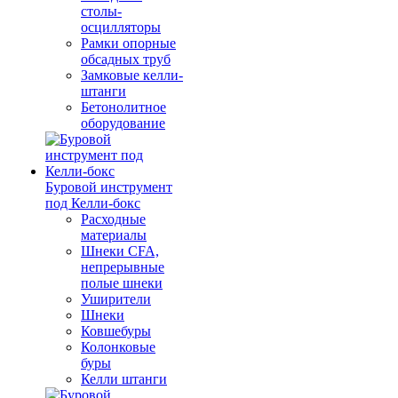
столы-
осцилляторы
Рамки опорные
обсадных труб
Замковые келли-
штанги
Бетонолитное
оборудование
Буровой инструмент
под Келли-бокс
Расходные
материалы
Шнеки CFA,
непрерывные
полые шнеки
Уширители
Шнеки
Ковшебуры
Колонковые
буры
Келли штанги