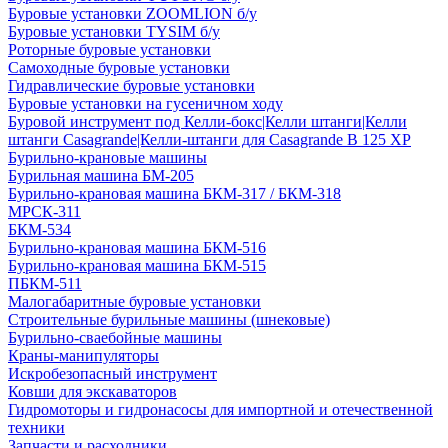
Буровые установки ZOOMLION б/у
Буровые установки TYSIM б/у
Роторные буровые установки
Самоходные буровые установки
Гидравлические буровые установки
Буровые установки на гусеничном ходу
Буровой инструмент под Келли-бокс|Келли штанги|Келли
штанги Casagrande|Келли-штанги для Casagrande B 125 XP
Бурильно-крановые машины
Бурильная машина БМ-205
Бурильно-крановая машина БКМ-317 / БКМ-318
МРСК-311
БКМ-534
Бурильно-крановая машина БКМ-516
Бурильно-крановая машина БКМ-515
ПБКМ-511
Малогабаритные буровые установки
Строительные бурильные машины (шнековые)
Бурильно-сваебойные машины
Краны-манипуляторы
Искробезопасный инструмент
Ковши для экскаваторов
Гидромоторы и гидронасосы для импортной и отечественной
техники
Запчасти и расходники