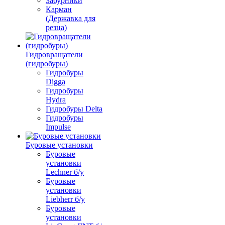
Забурники
Карман
(Державка для
резца)
Гидровращатели
(гидробуры)
Гидробуры
Digga
Гидробуры
Hydra
Гидробуры Delta
Гидробуры
Impulse
Буровые установки
Буровые
установки
Lechner б/у
Буровые
установки
Liebherr б/у
Буровые
установки