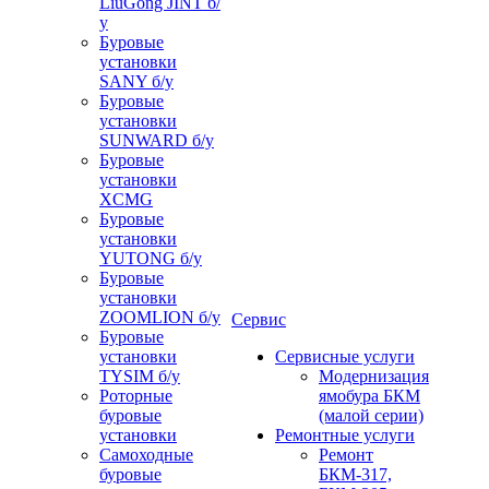
LiuGong JINT б/
у
Буровые
установки
SANY б/у
Буровые
установки
SUNWARD б/у
Буровые
установки
XCMG
Буровые
установки
YUTONG б/у
Буровые
установки
ZOOMLION б/у
Сервис
Буровые
установки
Сервисные услуги
TYSIM б/у
Модернизация
Роторные
ямобура БКМ
буровые
(малой серии)
установки
Ремонтные услуги
Самоходные
Ремонт
буровые
БКМ-317,