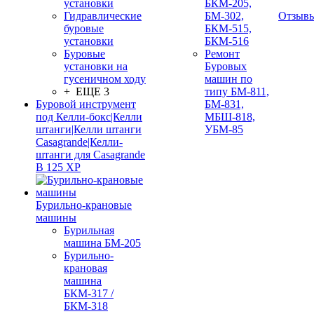
установки
БКМ-205,
Гидравлические
БМ-302,
Отзыв
буровые
БКМ-515,
установки
БКМ-516
Буровые
Ремонт
установки на
Буровых
гусеничном ходу
машин по
+ ЕЩЕ 3
типу БМ-811,
Буровой инструмент
БМ-831,
под Келли-бокс|Келли
МБШ-818,
штанги|Келли штанги
УБМ-85
Casagrande|Келли-
штанги для Casagrande
B 125 XP
Бурильно-крановые
машины
Бурильная
машина БМ-205
Бурильно-
крановая
машина
БКМ-317 /
БКМ-318