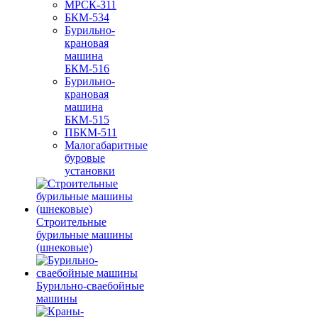
МРСК-311
БКМ-534
Бурильно-
крановая
машина
БКМ-516
Бурильно-
крановая
машина
БКМ-515
ПБКМ-511
Малогабаритные
буровые
установки
Строительные
бурильные машины
(шнековые)
Бурильно-сваебойные
машины