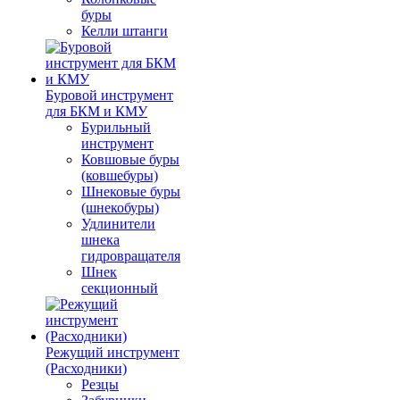
буры
Келли штанги
Буровой инструмент
для БКМ и КМУ
Бурильный
инструмент
Ковшовые буры
(ковшебуры)
Шнековые буры
(шнекобуры)
Удлинители
шнека
гидровращателя
Шнек
секционный
Режущий инструмент
(Расходники)
Резцы