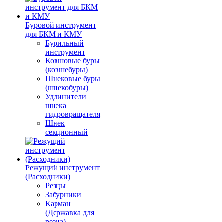
Буровой инструмент
для БКМ и КМУ
Бурильный
инструмент
Ковшовые буры
(ковшебуры)
Шнековые буры
(шнекобуры)
Удлинители
шнека
гидровращателя
Шнек
секционный
Режущий инструмент
(Расходники)
Резцы
Забурники
Карман
(Державка для
резца)