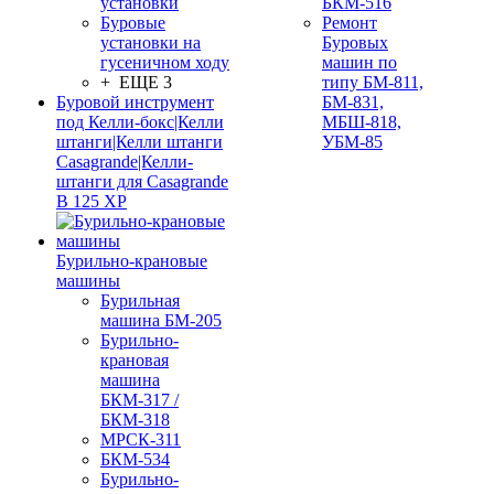
установки
БКМ-516
Буровые
Ремонт
установки на
Буровых
гусеничном ходу
машин по
+ ЕЩЕ 3
типу БМ-811,
Буровой инструмент
БМ-831,
под Келли-бокс|Келли
МБШ-818,
штанги|Келли штанги
УБМ-85
Casagrande|Келли-
штанги для Casagrande
B 125 XP
Бурильно-крановые
машины
Бурильная
машина БМ-205
Бурильно-
крановая
машина
БКМ-317 /
БКМ-318
МРСК-311
БКМ-534
Бурильно-