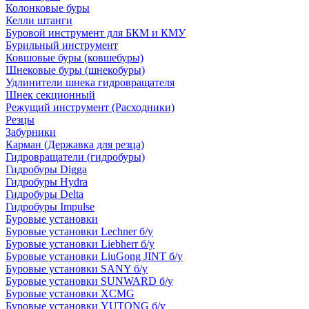
Колонковые буры
Келли штанги
Буровой инструмент для БКМ и КМУ
Бурильный инструмент
Ковшовые буры (ковшебуры)
Шнековые буры (шнекобуры)
Удлинители шнека гидровращателя
Шнек секционный
Режущий инструмент (Расходники)
Резцы
Забурники
Карман (Державка для резца)
Гидровращатели (гидробуры)
Гидробуры Digga
Гидробуры Hydra
Гидробуры Delta
Гидробуры Impulse
Буровые установки
Буровые установки Lechner б/у
Буровые установки Liebherr б/у
Буровые установки LiuGong JINT б/у
Буровые установки SANY б/у
Буровые установки SUNWARD б/у
Буровые установки XCMG
Буровые установки YUTONG б/у