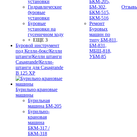
установки
БКМ-205,
Гидравлические
БМ-302,
Отзыв
буровые
БКМ-515,
установки
БКМ-516
Буровые
Ремонт
установки на
Буровых
гусеничном ходу
машин по
+ ЕЩЕ 3
типу БМ-811,
Буровой инструмент
БМ-831,
под Келли-бокс|Келли
МБШ-818,
штанги|Келли штанги
УБМ-85
Casagrande|Келли-
штанги для Casagrande
B 125 XP
Бурильно-крановые
машины
Бурильная
машина БМ-205
Бурильно-
крановая
машина
БКМ-317 /
БКМ-318