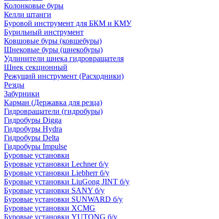
Колонковые буры
Келли штанги
Буровой инструмент для БКМ и КМУ
Бурильный инструмент
Ковшовые буры (ковшебуры)
Шнековые буры (шнекобуры)
Удлинители шнека гидровращателя
Шнек секционный
Режущий инструмент (Расходники)
Резцы
Забурники
Карман (Державка для резца)
Гидровращатели (гидробуры)
Гидробуры Digga
Гидробуры Hydra
Гидробуры Delta
Гидробуры Impulse
Буровые установки
Буровые установки Lechner б/у
Буровые установки Liebherr б/у
Буровые установки LiuGong JINT б/у
Буровые установки SANY б/у
Буровые установки SUNWARD б/у
Буровые установки XCMG
Буровые установки YUTONG б/у