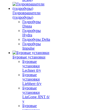
Гидровращатели
(гидробуры)
Гидробуры
Digga
Гидробуры
Hydra
Гидробуры Delta
Гидробуры
Impulse
Буровые установки
Буровые
установки
Lechner б/у
Буровые
установки
Liebherr б/у
Буровые
установки
LiuGong JINT б/
у
Буровые