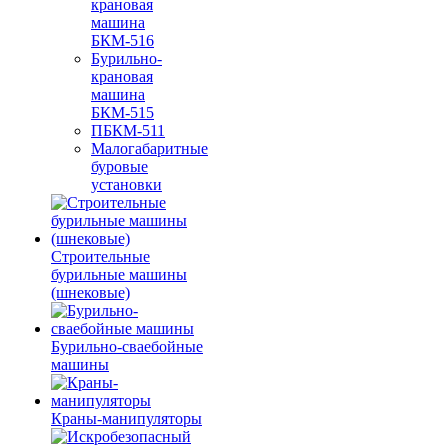
крановая
машина
БКМ-516
Бурильно-
крановая
машина
БКМ-515
ПБКМ-511
Малогабаритные
буровые
установки
Строительные
бурильные машины
(шнековые)
Бурильно-сваебойные
машины
Краны-манипуляторы