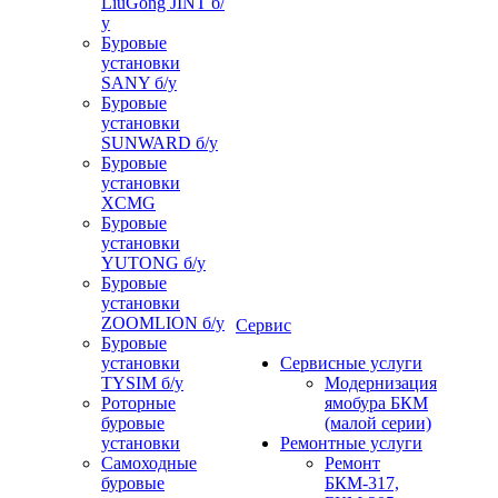
LiuGong JINT б/
у
Буровые
установки
SANY б/у
Буровые
установки
SUNWARD б/у
Буровые
установки
XCMG
Буровые
установки
YUTONG б/у
Буровые
установки
ZOOMLION б/у
Сервис
Буровые
установки
Сервисные услуги
TYSIM б/у
Модернизация
Роторные
ямобура БКМ
буровые
(малой серии)
установки
Ремонтные услуги
Самоходные
Ремонт
буровые
БКМ-317,