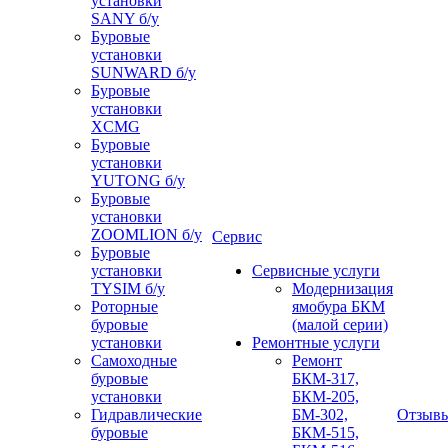
установки
SANY б/у
Буровые
установки
SUNWARD б/у
Буровые
установки
XCMG
Буровые
установки
YUTONG б/у
Буровые
установки
ZOOMLION б/у
Сервис
Буровые
установки
Сервисные услуги
TYSIM б/у
Модернизация
Роторные
ямобура БКМ
буровые
(малой серии)
установки
Ремонтные услуги
Самоходные
Ремонт
буровые
БКМ-317,
установки
БКМ-205,
Гидравлические
БМ-302,
Отзыв
буровые
БКМ-515,