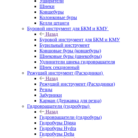
Уширители
Шнеки
Ковшебуры
Колонковые буры
Келли штанги
Буровой инструмент для БКМ и КМУ
Назад
Буровой инструмент для БКМ и КМУ
Бурильный инструмент
Ковшовые буры (ковшебуры)
Шнековые буры (шнекобуры)
Удлинители шнека гидровращателя
Шнек секционный
Режущий инструмент (Расходники)
Назад
Режущий инструмент (Расходники)
Резцы
Забурники
Карман (Державка для резца)
Гидровращатели (гидробуры)
Назад
Гидровращатели (гидробуры)
Гидробуры Digga
Гидробуры Hydra
Гидробуры Delta