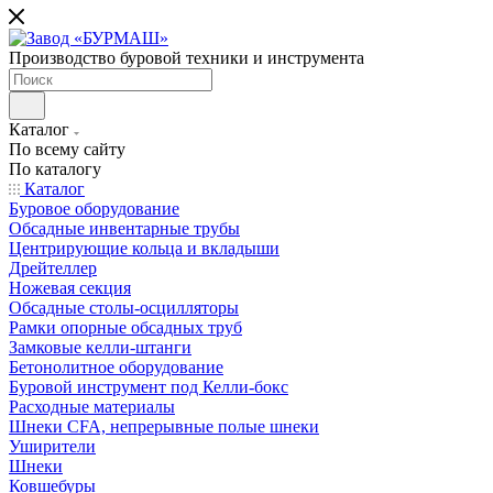
Производство буровой техники и инструмента
Каталог
По всему сайту
По каталогу
Каталог
Буровое оборудование
Обсадные инвентарные трубы
Центрирующие кольца и вкладыши
Дрейтеллер
Ножевая секция
Обсадные столы-осцилляторы
Рамки опорные обсадных труб
Замковые келли-штанги
Бетонолитное оборудование
Буровой инструмент под Келли-бокс
Расходные материалы
Шнеки CFA, непрерывные полые шнеки
Уширители
Шнеки
Ковшебуры