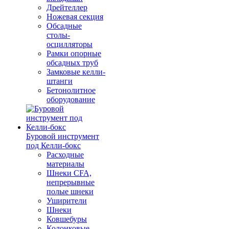
Дрейтеллер
Ножевая секция
Обсадные
столы-
осцилляторы
Рамки опорные
обсадных труб
Замковые келли-
штанги
Бетонолитное
оборудование
Буровой инструмент
под Келли-бокс
Расходные
материалы
Шнеки CFA,
непрерывные
полые шнеки
Уширители
Шнеки
Ковшебуры
Колонковые