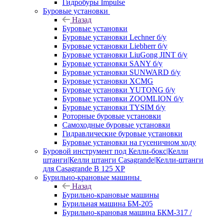
Гидробуры Impulse
Буровые установки
Назад
Буровые установки
Буровые установки Lechner б/у
Буровые установки Liebherr б/у
Буровые установки LiuGong JINT б/у
Буровые установки SANY б/у
Буровые установки SUNWARD б/у
Буровые установки XCMG
Буровые установки YUTONG б/у
Буровые установки ZOOMLION б/у
Буровые установки TYSIM б/у
Роторные буровые установки
Самоходные буровые установки
Гидравлические буровые установки
Буровые установки на гусеничном ходу
Буровой инструмент под Келли-бокс|Келли
штанги|Келли штанги Casagrande|Келли-штанги
для Casagrande B 125 XP
Бурильно-крановые машины
Назад
Бурильно-крановые машины
Бурильная машина БМ-205
Бурильно-крановая машина БКМ-317 /