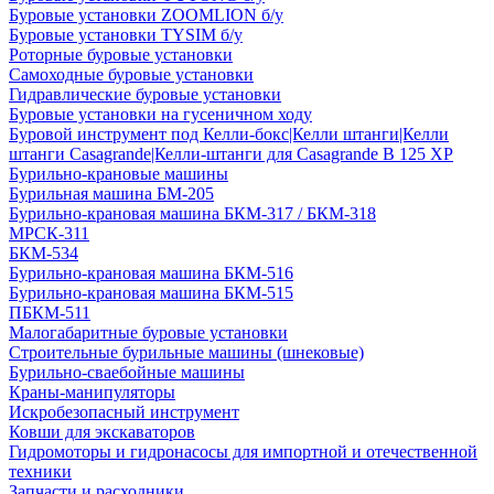
Буровые установки ZOOMLION б/у
Буровые установки TYSIM б/у
Роторные буровые установки
Самоходные буровые установки
Гидравлические буровые установки
Буровые установки на гусеничном ходу
Буровой инструмент под Келли-бокс|Келли штанги|Келли
штанги Casagrande|Келли-штанги для Casagrande B 125 XP
Бурильно-крановые машины
Бурильная машина БМ-205
Бурильно-крановая машина БКМ-317 / БКМ-318
МРСК-311
БКМ-534
Бурильно-крановая машина БКМ-516
Бурильно-крановая машина БКМ-515
ПБКМ-511
Малогабаритные буровые установки
Строительные бурильные машины (шнековые)
Бурильно-сваебойные машины
Краны-манипуляторы
Искробезопасный инструмент
Ковши для экскаваторов
Гидромоторы и гидронасосы для импортной и отечественной
техники
Запчасти и расходники