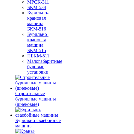
МРСК-311
БКМ-534
Бурильно-
крановая
машина
БКМ-516
Бурильно-
крановая
машина
БКМ-515
ПБКМ-511
Малогабаритные
буровые
установки
Строительные
бурильные машины
(шнековые)
Бурильно-сваебойные
машины