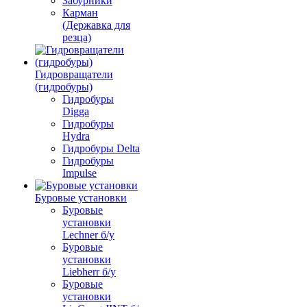
Забурники
Карман
(Державка для
резца)
Гидровращатели
(гидробуры)
Гидробуры
Digga
Гидробуры
Hydra
Гидробуры Delta
Гидробуры
Impulse
Буровые установки
Буровые
установки
Lechner б/у
Буровые
установки
Liebherr б/у
Буровые
установки