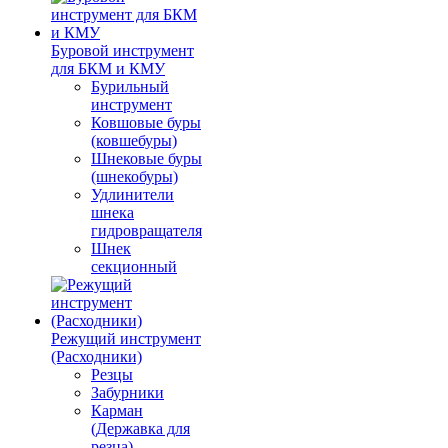
Буровой инструмент
для БКМ и КМУ
Бурильный
инструмент
Ковшовые буры
(ковшебуры)
Шнековые буры
(шнекобуры)
Удлинители
шнека
гидровращателя
Шнек
секционный
Режущий инструмент
(Расходники)
Резцы
Забурники
Карман
(Державка для
резца)