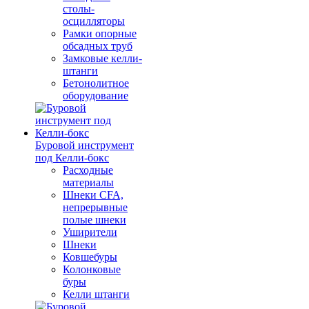
столы-
осцилляторы
Рамки опорные
обсадных труб
Замковые келли-
штанги
Бетонолитное
оборудование
Буровой инструмент
под Келли-бокс
Расходные
материалы
Шнеки CFA,
непрерывные
полые шнеки
Уширители
Шнеки
Ковшебуры
Колонковые
буры
Келли штанги