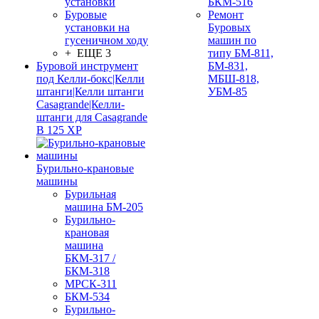
установки
БКМ-516
Буровые
Ремонт
установки на
Буровых
гусеничном ходу
машин по
+ ЕЩЕ 3
типу БМ-811,
Буровой инструмент
БМ-831,
под Келли-бокс|Келли
МБШ-818,
штанги|Келли штанги
УБМ-85
Casagrande|Келли-
штанги для Casagrande
B 125 XP
Бурильно-крановые
машины
Бурильная
машина БМ-205
Бурильно-
крановая
машина
БКМ-317 /
БКМ-318
МРСК-311
БКМ-534
Бурильно-