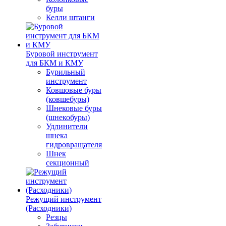
буры
Келли штанги
Буровой инструмент
для БКМ и КМУ
Бурильный
инструмент
Ковшовые буры
(ковшебуры)
Шнековые буры
(шнекобуры)
Удлинители
шнека
гидровращателя
Шнек
секционный
Режущий инструмент
(Расходники)
Резцы