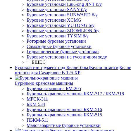
Буровые установки LiuGong JINT б/у
Буровые установки SANY б/у
Буровые установки SUNWARD б/у
Буровые установки XCMG
Буровые установки YUTONG б/у
Буровые установки ZOOMLION б/у
Буровые установки TYSIM б/у
Роторные буровые установки
Самоходные буровые установки
Гидравлические буровые установки
Буровые установки на гусеничном ходу
+ ЕЩЕ 3
Буровой инструмент под Келли-бокс|Келли штанги|Келли
штанги для Casagrande B 125 XP
Бурильно-крановые машины
Бурильная машина БМ-205
Бурильно-крановая машина БКМ-317 / БКМ-318
МРСК-311
БКМ-534
Бурильно-крановая машина БКМ-516
Бурильно-крановая машина БКМ-515
ПБКМ-511
Малогабаритные буровые установки