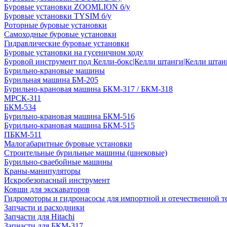
Буровые установки ZOOMLION б/у
Буровые установки TYSIM б/у
Роторные буровые установки
Самоходные буровые установки
Гидравлические буровые установки
Буровые установки на гусеничном ходу
Буровой инструмент под Келли-бокс|Келли штанги|Келли штанг
Бурильно-крановые машины
Бурильная машина БМ-205
Бурильно-крановая машина БКМ-317 / БКМ-318
МРСК-311
БКМ-534
Бурильно-крановая машина БКМ-516
Бурильно-крановая машина БКМ-515
ПБКМ-511
Малогабаритные буровые установки
Строительные бурильные машины (шнековые)
Бурильно-сваебойные машины
Краны-манипуляторы
Искробезопасный инструмент
Ковши для экскаваторов
Гидромоторы и гидронасосы для импортной и отечественной т
Запчасти и расходники
Запчасти для Hitachi
Запчасти для БКМ-317