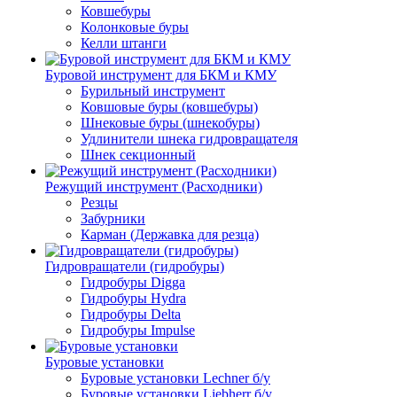
Ковшебуры
Колонковые буры
Келли штанги
Буровой инструмент для БКМ и КМУ
Бурильный инструмент
Ковшовые буры (ковшебуры)
Шнековые буры (шнекобуры)
Удлинители шнека гидровращателя
Шнек секционный
Режущий инструмент (Расходники)
Резцы
Забурники
Карман (Державка для резца)
Гидровращатели (гидробуры)
Гидробуры Digga
Гидробуры Hydra
Гидробуры Delta
Гидробуры Impulse
Буровые установки
Буровые установки Lechner б/у
Буровые установки Liebherr б/у