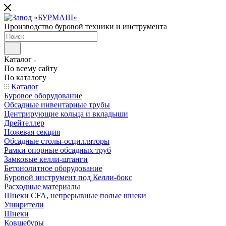
Производство буровой техники и инструмента
Каталог
По всему сайту
По каталогу
Каталог
Буровое оборудование
Обсадные инвентарные трубы
Центрирующие кольца и вкладыши
Дрейтеллер
Ножевая секция
Обсадные столы-осцилляторы
Рамки опорные обсадных труб
Замковые келли-штанги
Бетонолитное оборудование
Буровой инструмент под Келли-бокс
Расходные материалы
Шнеки CFA, непрерывные полые шнеки
Уширители
Шнеки
Ковшебуры