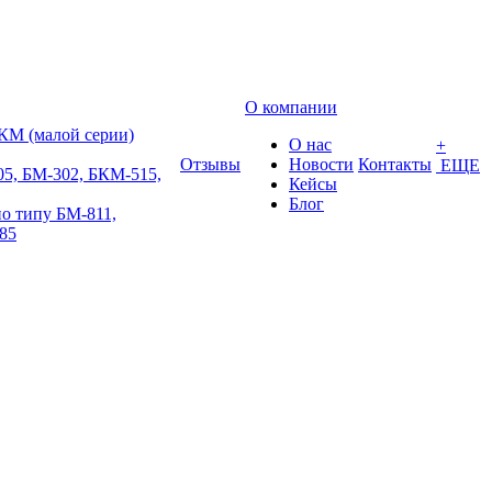
О компании
КМ (малой серии)
О нас
+
Отзывы
Новости
Контакты
ЕЩЕ
5, БМ-302, БКМ-515,
Кейсы
Блог
о типу БМ-811,
85