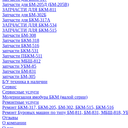
Запчасти для БМ-205Д (БМ-205В)
ЗАПЧАСТИ ДЛЯ БКМ-811
Запчасти для БМ-302Б
Запчасти для БКМ-317А
ЗАПЧАСТИ ДЛЯ БКМ-534
ЗАПЧАСТИ ДЛЯ БКМ-515
Запчасти БМ-308
Запчасти БКМ-318
Запчасти БКМ-516
запчасти БКМ-531
Запчасти ПБКМ-511
Запчасти МБШ-812
запчасти УБМ-85
Запчасти БМ-831
запчасти БМ-305
Б/У техника в наличии
Сервис
Сервисные услуги
Модернизация ямобура БКМ (малой серии)
Ремонтные услуги
Ремонт БКМ-317, БКМ-205, БМ-302, БКМ-515, БКМ-516
Ремонт Буровых машин по типу БМ-811, БМ-831, МБШ-818, У
Отзывы
О компании
О нас