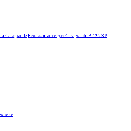
и Casagrande|Келли-штанги для Casagrande B 125 XP
ехники