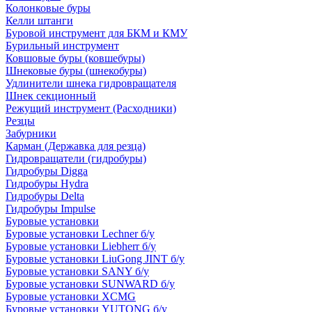
Колонковые буры
Келли штанги
Буровой инструмент для БКМ и КМУ
Бурильный инструмент
Ковшовые буры (ковшебуры)
Шнековые буры (шнекобуры)
Удлинители шнека гидровращателя
Шнек секционный
Режущий инструмент (Расходники)
Резцы
Забурники
Карман (Державка для резца)
Гидровращатели (гидробуры)
Гидробуры Digga
Гидробуры Hydra
Гидробуры Delta
Гидробуры Impulse
Буровые установки
Буровые установки Lechner б/у
Буровые установки Liebherr б/у
Буровые установки LiuGong JINT б/у
Буровые установки SANY б/у
Буровые установки SUNWARD б/у
Буровые установки XCMG
Буровые установки YUTONG б/у