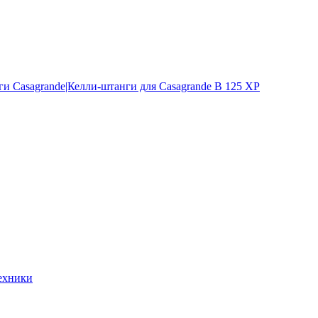
и Casagrande|Келли-штанги для Casagrande B 125 XP
ехники