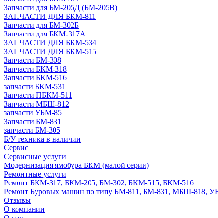
Запчасти для БМ-205Д (БМ-205В)
ЗАПЧАСТИ ДЛЯ БКМ-811
Запчасти для БМ-302Б
Запчасти для БКМ-317А
ЗАПЧАСТИ ДЛЯ БКМ-534
ЗАПЧАСТИ ДЛЯ БКМ-515
Запчасти БМ-308
Запчасти БКМ-318
Запчасти БКМ-516
запчасти БКМ-531
Запчасти ПБКМ-511
Запчасти МБШ-812
запчасти УБМ-85
Запчасти БМ-831
запчасти БМ-305
Б/У техника в наличии
Сервис
Сервисные услуги
Модернизация ямобура БКМ (малой серии)
Ремонтные услуги
Ремонт БКМ-317, БКМ-205, БМ-302, БКМ-515, БКМ-516
Ремонт Буровых машин по типу БМ-811, БМ-831, МБШ-818, У
Отзывы
О компании
О нас