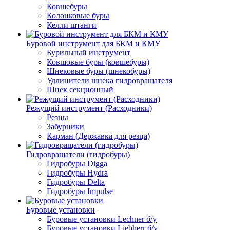
Ковшебуры
Колонковые буры
Келли штанги
Буровой инструмент для БКМ и КМУ
Бурильный инструмент
Ковшовые буры (ковшебуры)
Шнековые буры (шнекобуры)
Удлинители шнека гидровращателя
Шнек секционный
Режущий инструмент (Расходники)
Резцы
Забурники
Карман (Державка для резца)
Гидровращатели (гидробуры)
Гидробуры Digga
Гидробуры Hydra
Гидробуры Delta
Гидробуры Impulse
Буровые установки
Буровые установки Lechner б/у
Буровые установки Liebherr б/у