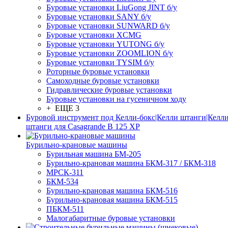
Буровые установки LiuGong JINT б/у
Буровые установки SANY б/у
Буровые установки SUNWARD б/у
Буровые установки XCMG
Буровые установки YUTONG б/у
Буровые установки ZOOMLION б/у
Буровые установки TYSIM б/у
Роторные буровые установки
Самоходные буровые установки
Гидравлические буровые установки
Буровые установки на гусеничном ходу
+ ЕЩЕ 3
Буровой инструмент под Келли-бокс|Келли штанги|Келли
штанги для Casagrande B 125 XP
Бурильно-крановые машины
Бурильная машина БМ-205
Бурильно-крановая машина БКМ-317 / БКМ-318
МРСК-311
БКМ-534
Бурильно-крановая машина БКМ-516
Бурильно-крановая машина БКМ-515
ПБКМ-511
Малогабаритные буровые установки