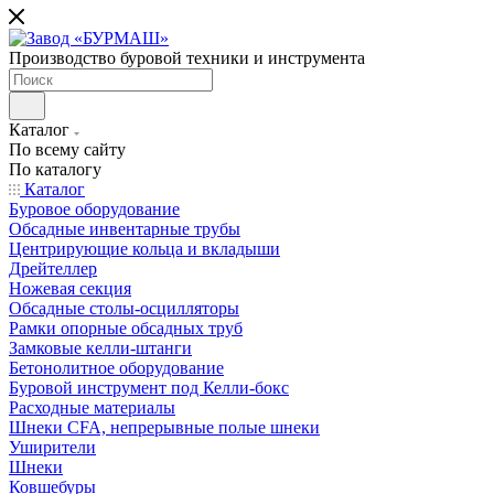
Производство буровой техники и инструмента
Каталог
По всему сайту
По каталогу
Каталог
Буровое оборудование
Обсадные инвентарные трубы
Центрирующие кольца и вкладыши
Дрейтеллер
Ножевая секция
Обсадные столы-осцилляторы
Рамки опорные обсадных труб
Замковые келли-штанги
Бетонолитное оборудование
Буровой инструмент под Келли-бокс
Расходные материалы
Шнеки CFA, непрерывные полые шнеки
Уширители
Шнеки
Ковшебуры