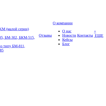
О компании
КМ (малой серии)
О нас
+
Отзывы
Новости
Контакты
ЕЩЕ
5, БМ-302, БКМ-515,
Кейсы
Блог
о типу БМ-811,
85