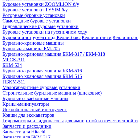
Буровые установки ZOOMLION б/у
Буровые установки TYSIM б/у
Роторные буровые установки
Самоходные буровые установки
Гидравлические буровые установки
Буровые установки на гусеничном ходу
Буровой инструмент под Келли-бокс|Келли штанги|Келли штанг
Бурильно-крановые машины
Бурильная машина БМ-205
Бурильно-крановая машина БКМ-317 / БКМ-318
МРСК-311
БКМ-534
Бурильно-крановая машина БКМ-516
Бурильно-крановая машина БКМ-515
ПБКМ-511
Малогабаритные буровые установки
Строительные бурильные машины (шнековые)
Бурильно-сваебойные машины
Краны-манипуляторы
Искробезопасный инструмент
Ковши для экскаваторов
Гидромоторы и гидронасосы для импортной и отечественной т
Запчасти и расходники
Запчасти для Hitachi
Запчасти для БКМ-317