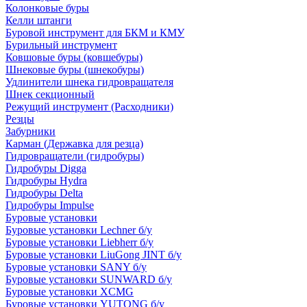
Колонковые буры
Келли штанги
Буровой инструмент для БКМ и КМУ
Бурильный инструмент
Ковшовые буры (ковшебуры)
Шнековые буры (шнекобуры)
Удлинители шнека гидровращателя
Шнек секционный
Режущий инструмент (Расходники)
Резцы
Забурники
Карман (Державка для резца)
Гидровращатели (гидробуры)
Гидробуры Digga
Гидробуры Hydra
Гидробуры Delta
Гидробуры Impulse
Буровые установки
Буровые установки Lechner б/у
Буровые установки Liebherr б/у
Буровые установки LiuGong JINT б/у
Буровые установки SANY б/у
Буровые установки SUNWARD б/у
Буровые установки XCMG
Буровые установки YUTONG б/у