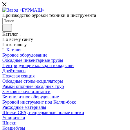
Производство буровой техники и инструмента
Каталог
По всему сайту
По каталогу
Каталог
Буровое оборудование
Обсадные инвентарные трубы
Центрирующие кольца и вкладыши
Дрейтеллер
Ножевая секция
Обсадные столы-осцилляторы
Рамки опорные обсадных труб
Замковые келли-штанги
Бетонолитное оборудование
Буровой инструмент под Келли-бокс
Расходные материалы
Шнеки CFA, непрерывные полые шнеки
Уширители
Шнеки
Ковшебуры