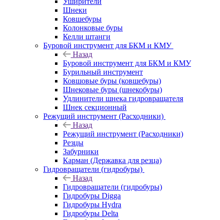
Уширители
Шнеки
Ковшебуры
Колонковые буры
Келли штанги
Буровой инструмент для БКМ и КМУ
Назад
Буровой инструмент для БКМ и КМУ
Бурильный инструмент
Ковшовые буры (ковшебуры)
Шнековые буры (шнекобуры)
Удлинители шнека гидровращателя
Шнек секционный
Режущий инструмент (Расходники)
Назад
Режущий инструмент (Расходники)
Резцы
Забурники
Карман (Державка для резца)
Гидровращатели (гидробуры)
Назад
Гидровращатели (гидробуры)
Гидробуры Digga
Гидробуры Hydra
Гидробуры Delta