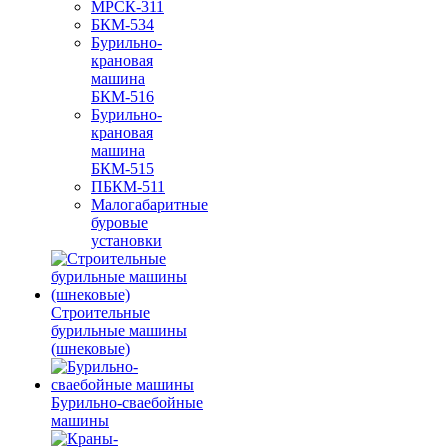
МРСК-311
БКМ-534
Бурильно-
крановая
машина
БКМ-516
Бурильно-
крановая
машина
БКМ-515
ПБКМ-511
Малогабаритные
буровые
установки
Строительные
бурильные машины
(шнековые)
Бурильно-сваебойные
машины