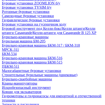
Буровые установки ZOOMLION б/у
Буровые установки TYSIM б/у
Роторные буровые установки
Самоходные буровые установки
Гидравлические буровые установки
Буровые установки на гусеничном ходу
Буровой инструмент под Келли-бокс|Келли штанги|Келли
штанги Casagrande|Келли-штанги для Casagrande B 125 XP
Бурильно-крановые машины
Бурильная машина БМ-205
Бурильно-крановая машина БКМ-317 / БКМ-318
МРСК-311
БКМ-534
Бурильно-крановая машина БКМ-516
Бурильно-крановая машина БКМ-515
ПБКМ-511
Малогабаритные буровые установки
Строительные бурильные машины (шнековые)
Бурильно-сваебойные машины
Краны-манипуляторы
Искробезопасный инструмент
Ковши для экскаваторов
Гидромоторы и гидронасосы для импортной и отечественной
техники
Запчасти и расходники