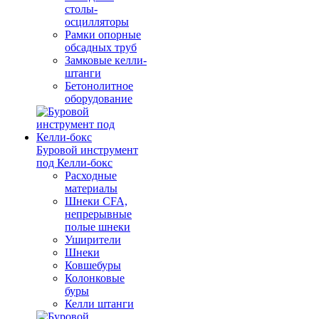
столы-
осцилляторы
Рамки опорные
обсадных труб
Замковые келли-
штанги
Бетонолитное
оборудование
Буровой инструмент
под Келли-бокс
Расходные
материалы
Шнеки CFA,
непрерывные
полые шнеки
Уширители
Шнеки
Ковшебуры
Колонковые
буры
Келли штанги