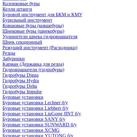
Колонковые буры
Келли штанги
Буровой инструмент для БКМ и КМУ
Бурильный инструмент
Ковшовые буры (ковшебуры)
Шнековые буры (шнекобуры)
Удлинители шнека гидровращателя
Шнек секционный
Режущий инструмент (Расходники)
Резцы
Забурники
Карман (Державка для резца)
Гидровращатели (гидробуры)
Гидробуры Digga
Гидробуры Hydra
Гидробуры Delta
Гидробуры Impulse
Буровые установки
Буровые установки Lechner б/у
Буровые установки Liebherr б/у
Буровые установки LiuGong JINT б/у
Буровые установки SANY б/у
Буровые установки SUNWARD б/у
Буровые установки XCMG
Буровые установки YUTONG б/у