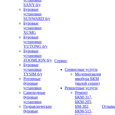
установки
SANY б/у
Буровые
установки
SUNWARD б/у
Буровые
установки
XCMG
Буровые
установки
YUTONG б/у
Буровые
установки
ZOOMLION б/у
Сервис
Буровые
установки
Сервисные услуги
TYSIM б/у
Модернизация
Роторные
ямобура БКМ
буровые
(малой серии)
установки
Ремонтные услуги
Самоходные
Ремонт
буровые
БКМ-317,
установки
БКМ-205,
Гидравлические
БМ-302,
Отзыв
буровые
БКМ-515,