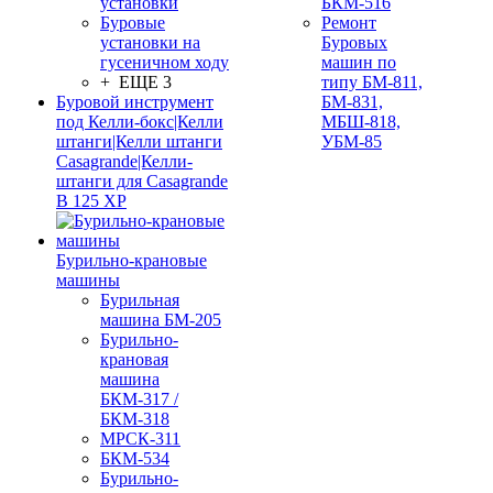
установки
БКМ-516
Буровые
Ремонт
установки на
Буровых
гусеничном ходу
машин по
+ ЕЩЕ 3
типу БМ-811,
Буровой инструмент
БМ-831,
под Келли-бокс|Келли
МБШ-818,
штанги|Келли штанги
УБМ-85
Casagrande|Келли-
штанги для Casagrande
B 125 XP
Бурильно-крановые
машины
Бурильная
машина БМ-205
Бурильно-
крановая
машина
БКМ-317 /
БКМ-318
МРСК-311
БКМ-534
Бурильно-