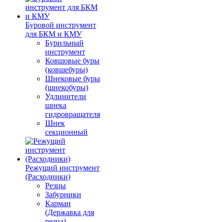
Буровой инструмент
для БКМ и КМУ
Бурильный
инструмент
Ковшовые буры
(ковшебуры)
Шнековые буры
(шнекобуры)
Удлинители
шнека
гидровращателя
Шнек
секционный
Режущий инструмент
(Расходники)
Резцы
Забурники
Карман
(Державка для
резца)