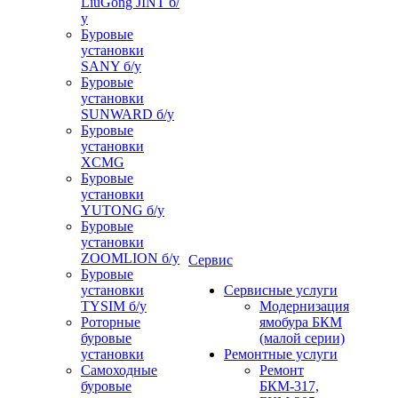
LiuGong JINT б/
у
Буровые
установки
SANY б/у
Буровые
установки
SUNWARD б/у
Буровые
установки
XCMG
Буровые
установки
YUTONG б/у
Буровые
установки
ZOOMLION б/у
Сервис
Буровые
установки
Сервисные услуги
TYSIM б/у
Модернизация
Роторные
ямобура БКМ
буровые
(малой серии)
установки
Ремонтные услуги
Самоходные
Ремонт
буровые
БКМ-317,