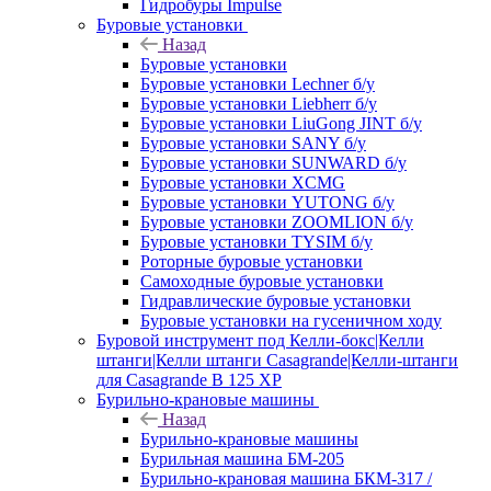
Гидробуры Impulse
Буровые установки
Назад
Буровые установки
Буровые установки Lechner б/у
Буровые установки Liebherr б/у
Буровые установки LiuGong JINT б/у
Буровые установки SANY б/у
Буровые установки SUNWARD б/у
Буровые установки XCMG
Буровые установки YUTONG б/у
Буровые установки ZOOMLION б/у
Буровые установки TYSIM б/у
Роторные буровые установки
Самоходные буровые установки
Гидравлические буровые установки
Буровые установки на гусеничном ходу
Буровой инструмент под Келли-бокс|Келли
штанги|Келли штанги Casagrande|Келли-штанги
для Casagrande B 125 XP
Бурильно-крановые машины
Назад
Бурильно-крановые машины
Бурильная машина БМ-205
Бурильно-крановая машина БКМ-317 /