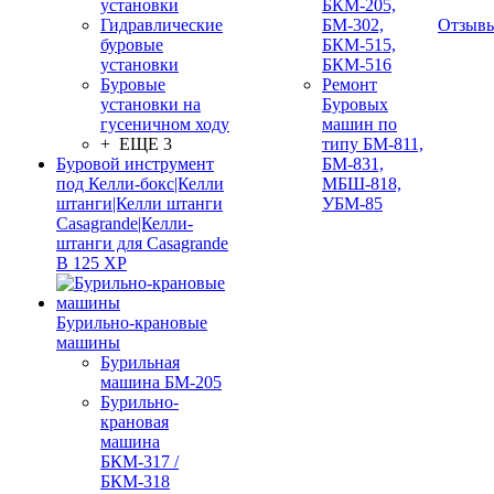
установки
БКМ-205,
Гидравлические
БМ-302,
Отзыв
буровые
БКМ-515,
установки
БКМ-516
Буровые
Ремонт
установки на
Буровых
гусеничном ходу
машин по
+ ЕЩЕ 3
типу БМ-811,
Буровой инструмент
БМ-831,
под Келли-бокс|Келли
МБШ-818,
штанги|Келли штанги
УБМ-85
Casagrande|Келли-
штанги для Casagrande
B 125 XP
Бурильно-крановые
машины
Бурильная
машина БМ-205
Бурильно-
крановая
машина
БКМ-317 /
БКМ-318