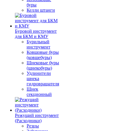
буры
Келли штанги
Буровой инструмент
для БКМ и КМУ
Бурильный
инструмент
Ковшовые буры
(ковшебуры)
Шнековые буры
(шнекобуры)
Удлинители
шнека
гидровращателя
Шнек
секционный
Режущий инструмент
(Расходники)
Резцы