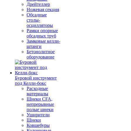
Дрейтеллер
Ножевая секция
Обсадные
столы-
осцилляторы
Рамки опорные
обсадных труб
Замковые келли-
штанги
Бетонолитное
оборудование
Буровой инструмент
под Келли-бокс
Расходные
материалы
Шнеки CFA,
непрерывные
полые шнеки
Уширители
Шнеки
Ковшебуры
Колонковые