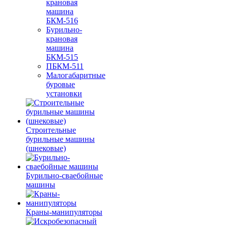
крановая
машина
БКМ-516
Бурильно-
крановая
машина
БКМ-515
ПБКМ-511
Малогабаритные
буровые
установки
Строительные
бурильные машины
(шнековые)
Бурильно-сваебойные
машины
Краны-манипуляторы