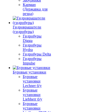
Забурники
Карман
(Державка для
резца)
Гидровращатели
(гидробуры)
Гидробуры
Digga
Гидробуры
Hydra
Гидробуры Delta
Гидробуры
Impulse
Буровые установки
Буровые
установки
Lechner б/у
Буровые
установки
Liebherr б/у
Буровые
установки