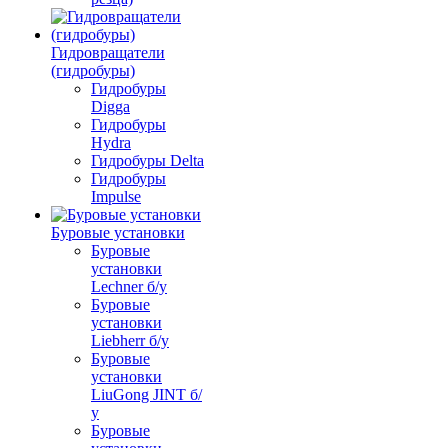
Гидровращатели
(гидробуры)
Гидробуры
Digga
Гидробуры
Hydra
Гидробуры Delta
Гидробуры
Impulse
Буровые установки
Буровые
установки
Lechner б/у
Буровые
установки
Liebherr б/у
Буровые
установки
LiuGong JINT б/
у
Буровые