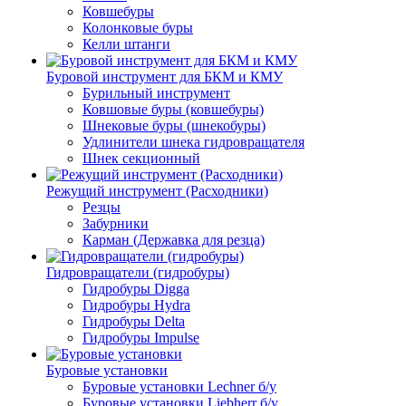
Ковшебуры
Колонковые буры
Келли штанги
Буровой инструмент для БКМ и КМУ
Бурильный инструмент
Ковшовые буры (ковшебуры)
Шнековые буры (шнекобуры)
Удлинители шнека гидровращателя
Шнек секционный
Режущий инструмент (Расходники)
Резцы
Забурники
Карман (Державка для резца)
Гидровращатели (гидробуры)
Гидробуры Digga
Гидробуры Hydra
Гидробуры Delta
Гидробуры Impulse
Буровые установки
Буровые установки Lechner б/у
Буровые установки Liebherr б/у