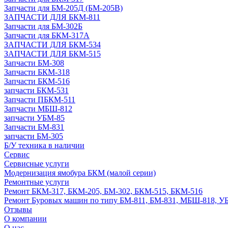
Запчасти для БМ-205Д (БМ-205В)
ЗАПЧАСТИ ДЛЯ БКМ-811
Запчасти для БМ-302Б
Запчасти для БКМ-317А
ЗАПЧАСТИ ДЛЯ БКМ-534
ЗАПЧАСТИ ДЛЯ БКМ-515
Запчасти БМ-308
Запчасти БКМ-318
Запчасти БКМ-516
запчасти БКМ-531
Запчасти ПБКМ-511
Запчасти МБШ-812
запчасти УБМ-85
Запчасти БМ-831
запчасти БМ-305
Б/У техника в наличии
Сервис
Сервисные услуги
Модернизация ямобура БКМ (малой серии)
Ремонтные услуги
Ремонт БКМ-317, БКМ-205, БМ-302, БКМ-515, БКМ-516
Ремонт Буровых машин по типу БМ-811, БМ-831, МБШ-818, У
Отзывы
О компании
О нас