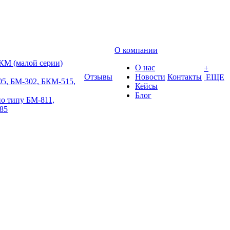
О компании
КМ (малой серии)
О нас
+
Отзывы
Новости
Контакты
ЕЩЕ
5, БМ-302, БКМ-515,
Кейсы
Блог
о типу БМ-811,
85