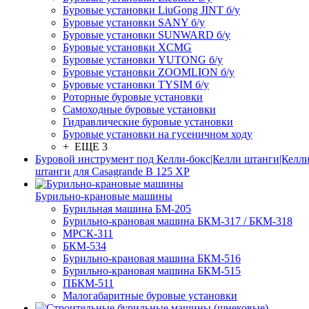
Буровые установки LiuGong JINT б/у
Буровые установки SANY б/у
Буровые установки SUNWARD б/у
Буровые установки XCMG
Буровые установки YUTONG б/у
Буровые установки ZOOMLION б/у
Буровые установки TYSIM б/у
Роторные буровые установки
Самоходные буровые установки
Гидравлические буровые установки
Буровые установки на гусеничном ходу
+ ЕЩЕ 3
Буровой инструмент под Келли-бокс|Келли штанги|Келли
штанги для Casagrande B 125 XP
Бурильно-крановые машины
Бурильная машина БМ-205
Бурильно-крановая машина БКМ-317 / БКМ-318
МРСК-311
БКМ-534
Бурильно-крановая машина БКМ-516
Бурильно-крановая машина БКМ-515
ПБКМ-511
Малогабаритные буровые установки