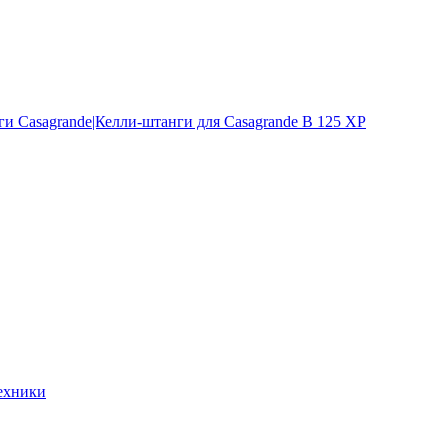
и Casagrande|Келли-штанги для Casagrande B 125 XP
ехники