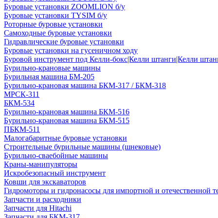
Буровые установки ZOOMLION б/у
Буровые установки TYSIM б/у
Роторные буровые установки
Самоходные буровые установки
Гидравлические буровые установки
Буровые установки на гусеничном ходу
Буровой инструмент под Келли-бокс|Келли штанги|Келли штанг
Бурильно-крановые машины
Бурильная машина БМ-205
Бурильно-крановая машина БКМ-317 / БКМ-318
МРСК-311
БКМ-534
Бурильно-крановая машина БКМ-516
Бурильно-крановая машина БКМ-515
ПБКМ-511
Малогабаритные буровые установки
Строительные бурильные машины (шнековые)
Бурильно-сваебойные машины
Краны-манипуляторы
Искробезопасный инструмент
Ковши для экскаваторов
Гидромоторы и гидронасосы для импортной и отечественной т
Запчасти и расходники
Запчасти для Hitachi
Запчасти для БКМ-317