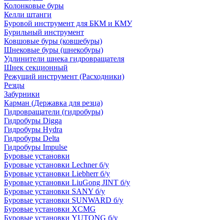
Колонковые буры
Келли штанги
Буровой инструмент для БКМ и КМУ
Бурильный инструмент
Ковшовые буры (ковшебуры)
Шнековые буры (шнекобуры)
Удлинители шнека гидровращателя
Шнек секционный
Режущий инструмент (Расходники)
Резцы
Забурники
Карман (Державка для резца)
Гидровращатели (гидробуры)
Гидробуры Digga
Гидробуры Hydra
Гидробуры Delta
Гидробуры Impulse
Буровые установки
Буровые установки Lechner б/у
Буровые установки Liebherr б/у
Буровые установки LiuGong JINT б/у
Буровые установки SANY б/у
Буровые установки SUNWARD б/у
Буровые установки XCMG
Буровые установки YUTONG б/у