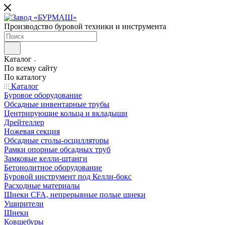
Производство буровой техники и инструмента
Каталог
По всему сайту
По каталогу
Каталог
Буровое оборудование
Обсадные инвентарные трубы
Центрирующие кольца и вкладыши
Дрейтеллер
Ножевая секция
Обсадные столы-осцилляторы
Рамки опорные обсадных труб
Замковые келли-штанги
Бетонолитное оборудование
Буровой инструмент под Келли-бокс
Расходные материалы
Шнеки CFA, непрерывные полые шнеки
Уширители
Шнеки
Ковшебуры