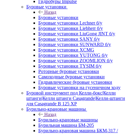
Гидробуры Impulse
Буровые установки
Назад
Буровые установки
Буровые установки Lechner б/у
Буровые установки Liebherr б/у
Буровые установки LiuGong JINT б/у
Буровые установки SANY б/у
Буровые установки SUNWARD б/у
Буровые установки XCMG
Буровые установки YUTONG б/у
Буровые установки ZOOMLION б/у
Буровые установки TYSIM б/у
Роторные буровые установки
Самоходные буровые установки
Гидравлические буровые установки
Буровые установки на гусеничном ходу
Буровой инструмент под Келли-бокс|Келли
штанги|Келли штанги Casagrande|Келли-штанги
для Casagrande B 125 XP
Бурильно-крановые машины
Назад
Бурильно-крановые машины
Бурильная машина БМ-205
Бурильно-крановая машина БКМ-317 /