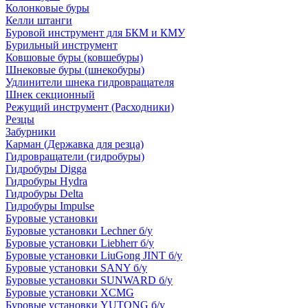
Колонковые буры
Келли штанги
Буровой инструмент для БКМ и КМУ
Бурильный инструмент
Ковшовые буры (ковшебуры)
Шнековые буры (шнекобуры)
Удлинители шнека гидровращателя
Шнек секционный
Режущий инструмент (Расходники)
Резцы
Забурники
Карман (Державка для резца)
Гидровращатели (гидробуры)
Гидробуры Digga
Гидробуры Hydra
Гидробуры Delta
Гидробуры Impulse
Буровые установки
Буровые установки Lechner б/у
Буровые установки Liebherr б/у
Буровые установки LiuGong JINT б/у
Буровые установки SANY б/у
Буровые установки SUNWARD б/у
Буровые установки XCMG
Буровые установки YUTONG б/у