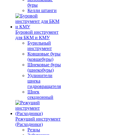
буры
Келли штанги
Буровой инструмент
для БКМ и КМУ
Бурильный
инструмент
Ковшовые буры
(ковшебуры)
Шнековые буры
(шнекобуры)
Удлинители
шнека
гидровращателя
Шнек
секционный
Режущий инструмент
(Расходники)
Резцы