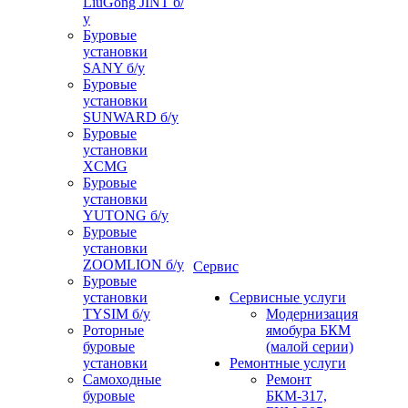
LiuGong JINT б/
у
Буровые
установки
SANY б/у
Буровые
установки
SUNWARD б/у
Буровые
установки
XCMG
Буровые
установки
YUTONG б/у
Буровые
установки
ZOOMLION б/у
Сервис
Буровые
установки
Сервисные услуги
TYSIM б/у
Модернизация
Роторные
ямобура БКМ
буровые
(малой серии)
установки
Ремонтные услуги
Самоходные
Ремонт
буровые
БКМ-317,