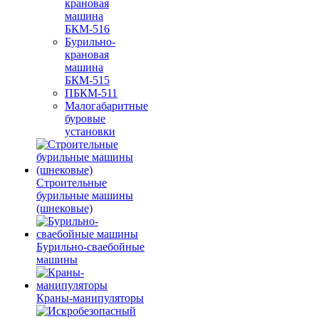
крановая
машина
БКМ-516
Бурильно-
крановая
машина
БКМ-515
ПБКМ-511
Малогабаритные
буровые
установки
Строительные
бурильные машины
(шнековые)
Бурильно-сваебойные
машины
Краны-манипуляторы