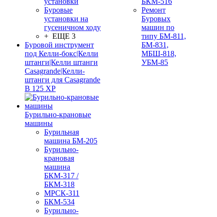
установки
БКМ-516
Буровые
Ремонт
установки на
Буровых
гусеничном ходу
машин по
+ ЕЩЕ 3
типу БМ-811,
Буровой инструмент
БМ-831,
под Келли-бокс|Келли
МБШ-818,
штанги|Келли штанги
УБМ-85
Casagrande|Келли-
штанги для Casagrande
B 125 XP
Бурильно-крановые
машины
Бурильная
машина БМ-205
Бурильно-
крановая
машина
БКМ-317 /
БКМ-318
МРСК-311
БКМ-534
Бурильно-