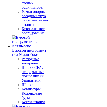
столы-
осцилляторы
Рамки опорные
обсадных труб
Замковые келли-
штанги
Бетонолитное
оборудование
Буровой инструмент
под Келли-бокс
Расходные
материалы
Шнеки CFA,
непрерывные
полые шнеки
Уширители
Шнеки
Ковшебуры
Колонковые
буры
Келли штанги