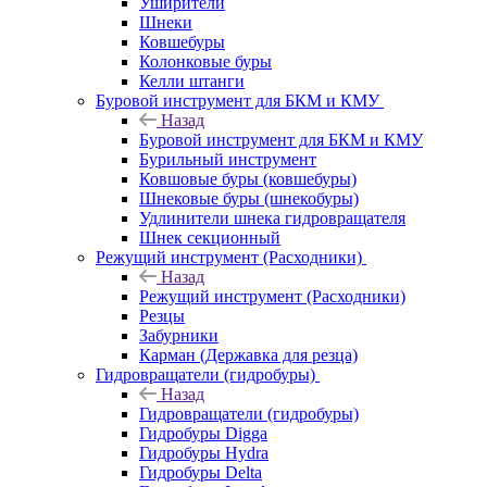
Уширители
Шнеки
Ковшебуры
Колонковые буры
Келли штанги
Буровой инструмент для БКМ и КМУ
Назад
Буровой инструмент для БКМ и КМУ
Бурильный инструмент
Ковшовые буры (ковшебуры)
Шнековые буры (шнекобуры)
Удлинители шнека гидровращателя
Шнек секционный
Режущий инструмент (Расходники)
Назад
Режущий инструмент (Расходники)
Резцы
Забурники
Карман (Державка для резца)
Гидровращатели (гидробуры)
Назад
Гидровращатели (гидробуры)
Гидробуры Digga
Гидробуры Hydra
Гидробуры Delta