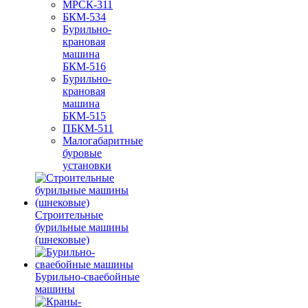
МРСК-311
БКМ-534
Бурильно-
крановая
машина
БКМ-516
Бурильно-
крановая
машина
БКМ-515
ПБКМ-511
Малогабаритные
буровые
установки
Строительные
бурильные машины
(шнековые)
Бурильно-сваебойные
машины