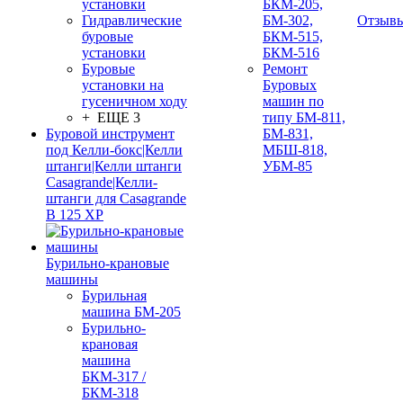
установки
БКМ-205,
Гидравлические
БМ-302,
Отзыв
буровые
БКМ-515,
установки
БКМ-516
Буровые
Ремонт
установки на
Буровых
гусеничном ходу
машин по
+ ЕЩЕ 3
типу БМ-811,
Буровой инструмент
БМ-831,
под Келли-бокс|Келли
МБШ-818,
штанги|Келли штанги
УБМ-85
Casagrande|Келли-
штанги для Casagrande
B 125 XP
Бурильно-крановые
машины
Бурильная
машина БМ-205
Бурильно-
крановая
машина
БКМ-317 /
БКМ-318