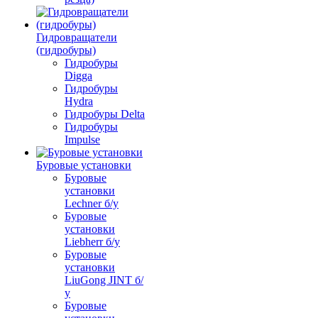
Гидровращатели
(гидробуры)
Гидробуры
Digga
Гидробуры
Hydra
Гидробуры Delta
Гидробуры
Impulse
Буровые установки
Буровые
установки
Lechner б/у
Буровые
установки
Liebherr б/у
Буровые
установки
LiuGong JINT б/
у
Буровые