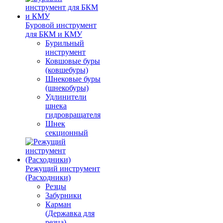
Буровой инструмент
для БКМ и КМУ
Бурильный
инструмент
Ковшовые буры
(ковшебуры)
Шнековые буры
(шнекобуры)
Удлинители
шнека
гидровращателя
Шнек
секционный
Режущий инструмент
(Расходники)
Резцы
Забурники
Карман
(Державка для
резца)