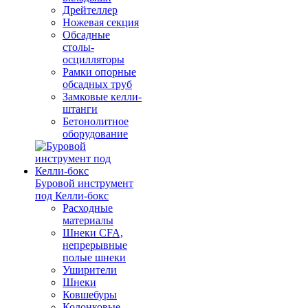
Дрейтеллер
Ножевая секция
Обсадные
столы-
осцилляторы
Рамки опорные
обсадных труб
Замковые келли-
штанги
Бетонолитное
оборудование
Буровой инструмент
под Келли-бокс
Расходные
материалы
Шнеки CFA,
непрерывные
полые шнеки
Уширители
Шнеки
Ковшебуры
Колонковые