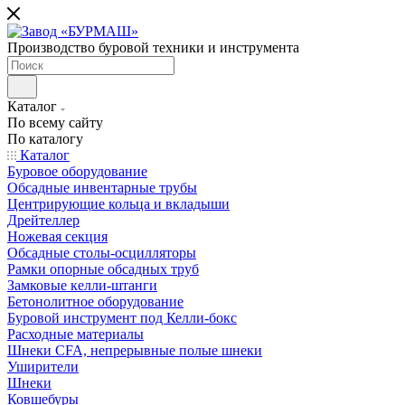
Производство буровой техники и инструмента
Каталог
По всему сайту
По каталогу
Каталог
Буровое оборудование
Обсадные инвентарные трубы
Центрирующие кольца и вкладыши
Дрейтеллер
Ножевая секция
Обсадные столы-осцилляторы
Рамки опорные обсадных труб
Замковые келли-штанги
Бетонолитное оборудование
Буровой инструмент под Келли-бокс
Расходные материалы
Шнеки CFA, непрерывные полые шнеки
Уширители
Шнеки
Ковшебуры