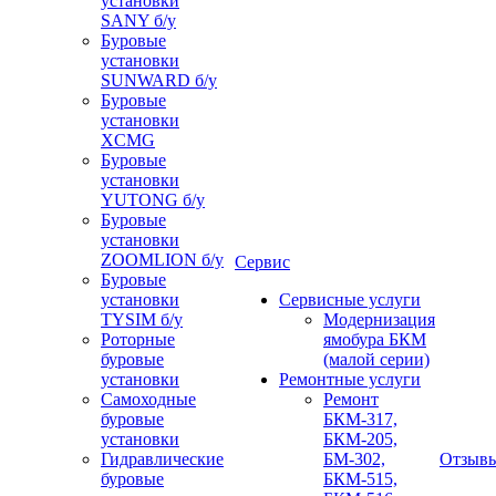
установки
SANY б/у
Буровые
установки
SUNWARD б/у
Буровые
установки
XCMG
Буровые
установки
YUTONG б/у
Буровые
установки
ZOOMLION б/у
Сервис
Буровые
установки
Сервисные услуги
TYSIM б/у
Модернизация
Роторные
ямобура БКМ
буровые
(малой серии)
установки
Ремонтные услуги
Самоходные
Ремонт
буровые
БКМ-317,
установки
БКМ-205,
Гидравлические
БМ-302,
Отзыв
буровые
БКМ-515,