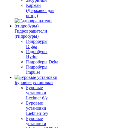
Забурники
Карман
(Державка для
резца)
Гидровращатели
(гидробуры)
Гидробуры
Digga
Гидробуры
Hydra
Гидробуры Delta
Гидробуры
Impulse
Буровые установки
Буровые
установки
Lechner б/у
Буровые
установки
Liebherr б/у
Буровые
установки