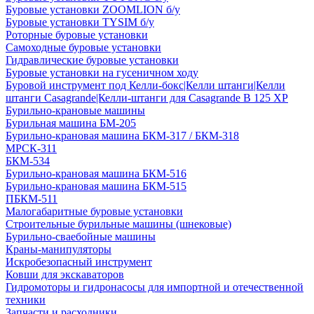
Буровые установки ZOOMLION б/у
Буровые установки TYSIM б/у
Роторные буровые установки
Самоходные буровые установки
Гидравлические буровые установки
Буровые установки на гусеничном ходу
Буровой инструмент под Келли-бокс|Келли штанги|Келли
штанги Casagrande|Келли-штанги для Casagrande B 125 XP
Бурильно-крановые машины
Бурильная машина БМ-205
Бурильно-крановая машина БКМ-317 / БКМ-318
МРСК-311
БКМ-534
Бурильно-крановая машина БКМ-516
Бурильно-крановая машина БКМ-515
ПБКМ-511
Малогабаритные буровые установки
Строительные бурильные машины (шнековые)
Бурильно-сваебойные машины
Краны-манипуляторы
Искробезопасный инструмент
Ковши для экскаваторов
Гидромоторы и гидронасосы для импортной и отечественной
техники
Запчасти и расходники