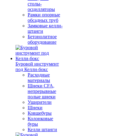
столы-
осцилляторы
Рамки опорные
обсадных труб
Замковые келли-
штанги
Бетонолитное
оборудование
Буровой инструмент
под Келли-бокс
Расходные
материалы
Шнеки CFA,
непрерывные
полые шнеки
Уширители
Шнеки
Ковшебуры
Колонковые
буры
Келли штанги