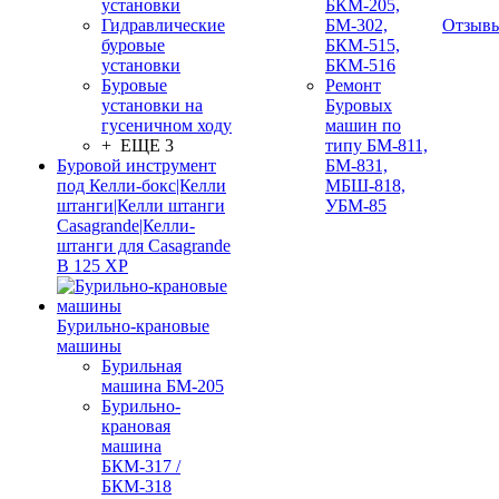
установки
БКМ-205,
Гидравлические
БМ-302,
Отзыв
буровые
БКМ-515,
установки
БКМ-516
Буровые
Ремонт
установки на
Буровых
гусеничном ходу
машин по
+ ЕЩЕ 3
типу БМ-811,
Буровой инструмент
БМ-831,
под Келли-бокс|Келли
МБШ-818,
штанги|Келли штанги
УБМ-85
Casagrande|Келли-
штанги для Casagrande
B 125 XP
Бурильно-крановые
машины
Бурильная
машина БМ-205
Бурильно-
крановая
машина
БКМ-317 /
БКМ-318