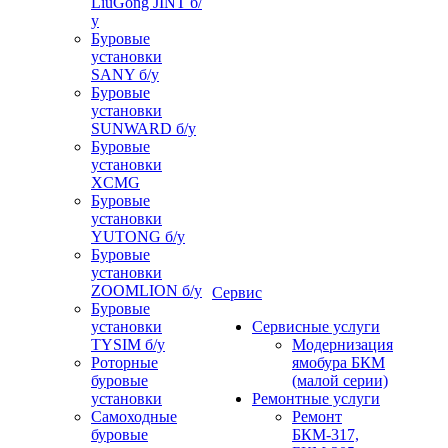
LiuGong JINT б/
у
Буровые
установки
SANY б/у
Буровые
установки
SUNWARD б/у
Буровые
установки
XCMG
Буровые
установки
YUTONG б/у
Буровые
установки
ZOOMLION б/у
Сервис
Буровые
установки
Сервисные услуги
TYSIM б/у
Модернизация
Роторные
ямобура БКМ
буровые
(малой серии)
установки
Ремонтные услуги
Самоходные
Ремонт
буровые
БКМ-317,