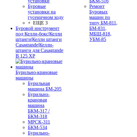
установки
БКМ-516
Буровые
Ремонт
установки на
Буровых
гусеничном ходу
машин по
+ ЕЩЕ 3
типу БМ-811,
Буровой инструмент
БМ-831,
под Келли-бокс|Келли
МБШ-818,
штанги|Келли штанги
УБМ-85
Casagrande|Келли-
штанги для Casagrande
B 125 XP
Бурильно-крановые
машины
Бурильная
машина БМ-205
Бурильно-
крановая
машина
БКМ-317 /
БКМ-318
МРСК-311
БКМ-534
Бурильно-