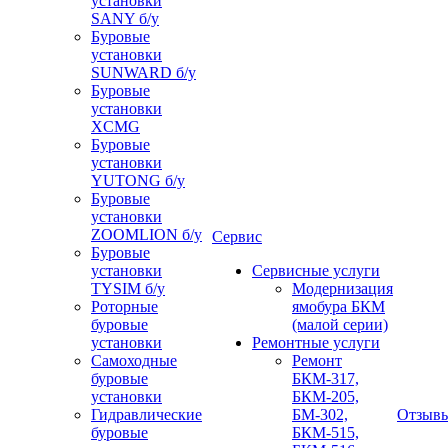
установки
SANY б/у
Буровые
установки
SUNWARD б/у
Буровые
установки
XCMG
Буровые
установки
YUTONG б/у
Буровые
установки
ZOOMLION б/у
Сервис
Буровые
установки
Сервисные услуги
TYSIM б/у
Модернизация
Роторные
ямобура БКМ
буровые
(малой серии)
установки
Ремонтные услуги
Самоходные
Ремонт
буровые
БКМ-317,
установки
БКМ-205,
Гидравлические
БМ-302,
Отзыв
буровые
БКМ-515,