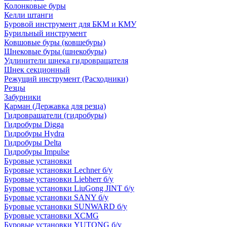
Колонковые буры
Келли штанги
Буровой инструмент для БКМ и КМУ
Бурильный инструмент
Ковшовые буры (ковшебуры)
Шнековые буры (шнекобуры)
Удлинители шнека гидровращателя
Шнек секционный
Режущий инструмент (Расходники)
Резцы
Забурники
Карман (Державка для резца)
Гидровращатели (гидробуры)
Гидробуры Digga
Гидробуры Hydra
Гидробуры Delta
Гидробуры Impulse
Буровые установки
Буровые установки Lechner б/у
Буровые установки Liebherr б/у
Буровые установки LiuGong JINT б/у
Буровые установки SANY б/у
Буровые установки SUNWARD б/у
Буровые установки XCMG
Буровые установки YUTONG б/у