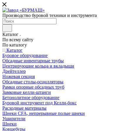
Производство буровой техники и инструмента
Каталог
По всему сайту
По каталогу
Каталог
Буровое оборудование
Обсадные инвентарные трубы
Центрирующие кольца и вкладыши
Дрейтеллер
Ножевая секция
Обсадные столы-осцилляторы
Рамки опорные обсадных труб
Замковые келли-штанги
Бетонолитное оборудование
Буровой инструмент под Келли-бокс
Расходные материалы
Шнеки CFA, непрерывные полые шнеки
Уширители
Шнеки
Ковшебуры