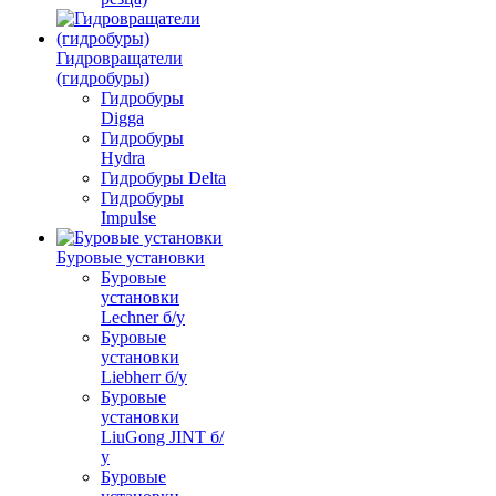
Гидровращатели
(гидробуры)
Гидробуры
Digga
Гидробуры
Hydra
Гидробуры Delta
Гидробуры
Impulse
Буровые установки
Буровые
установки
Lechner б/у
Буровые
установки
Liebherr б/у
Буровые
установки
LiuGong JINT б/
у
Буровые