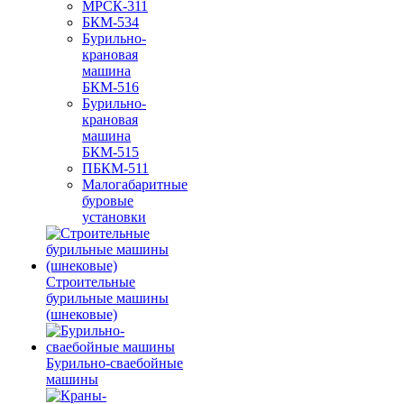
МРСК-311
БКМ-534
Бурильно-
крановая
машина
БКМ-516
Бурильно-
крановая
машина
БКМ-515
ПБКМ-511
Малогабаритные
буровые
установки
Строительные
бурильные машины
(шнековые)
Бурильно-сваебойные
машины