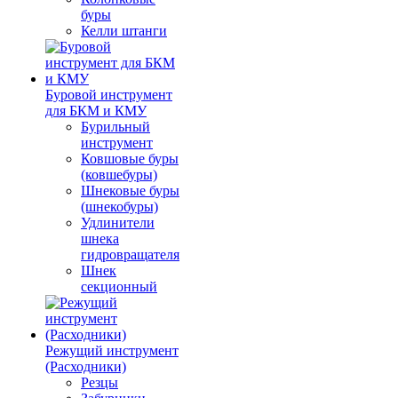
буры
Келли штанги
Буровой инструмент
для БКМ и КМУ
Бурильный
инструмент
Ковшовые буры
(ковшебуры)
Шнековые буры
(шнекобуры)
Удлинители
шнека
гидровращателя
Шнек
секционный
Режущий инструмент
(Расходники)
Резцы