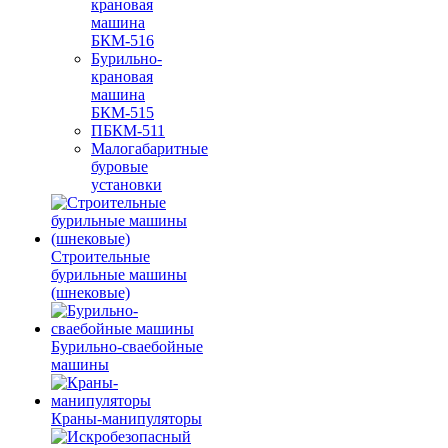
крановая
машина
БКМ-516
Бурильно-
крановая
машина
БКМ-515
ПБКМ-511
Малогабаритные
буровые
установки
Строительные
бурильные машины
(шнековые)
Бурильно-сваебойные
машины
Краны-манипуляторы