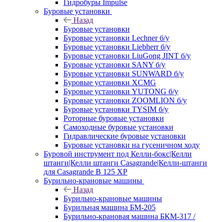
Гидробуры Impulse
Буровые установки
Назад
Буровые установки
Буровые установки Lechner б/у
Буровые установки Liebherr б/у
Буровые установки LiuGong JINT б/у
Буровые установки SANY б/у
Буровые установки SUNWARD б/у
Буровые установки XCMG
Буровые установки YUTONG б/у
Буровые установки ZOOMLION б/у
Буровые установки TYSIM б/у
Роторные буровые установки
Самоходные буровые установки
Гидравлические буровые установки
Буровые установки на гусеничном ходу
Буровой инструмент под Келли-бокс|Келли
штанги|Келли штанги Casagrande|Келли-штанги
для Casagrande B 125 XP
Бурильно-крановые машины
Назад
Бурильно-крановые машины
Бурильная машина БМ-205
Бурильно-крановая машина БКМ-317 /