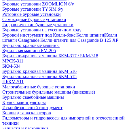
Буровые установки ZOOMLION б/у
Буровые установки TYSIM б/у
Роторные буровые установки
Самоходные буровые установки
Гидравлические буровые установки
Буровые установки на гусеничном ходу
Буровой инструмент под Келли-бокс|Келли штанги|Келли
штанги Casagrande|Келли-штанги для Casagrande B 125 XP
Бурильно-крановые машины
Бурильная машина БМ-205
Бурильно-крановая машина БКМ-317 / БКМ-318
МРСК-311
БКМ-534
Бурильно-крановая машина БКМ-516
Бурильно-крановая машина БКМ-515
ПБКМ-511
Малогабаритные буровые установки
Строительные бурильные машины (шнековые)
Бурильно-сваебойные машины
Краны-манипуляторы
Искробезопасный инструмент
Ковши для экскаваторов
Гидромоторы и гидронасосы для импортной и отечественной
техники
Запчасти и расходники