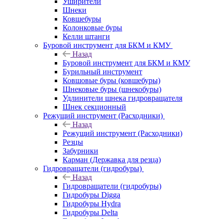
Уширители
Шнеки
Ковшебуры
Колонковые буры
Келли штанги
Буровой инструмент для БКМ и КМУ
Назад
Буровой инструмент для БКМ и КМУ
Бурильный инструмент
Ковшовые буры (ковшебуры)
Шнековые буры (шнекобуры)
Удлинители шнека гидровращателя
Шнек секционный
Режущий инструмент (Расходники)
Назад
Режущий инструмент (Расходники)
Резцы
Забурники
Карман (Державка для резца)
Гидровращатели (гидробуры)
Назад
Гидровращатели (гидробуры)
Гидробуры Digga
Гидробуры Hydra
Гидробуры Delta