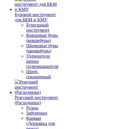
Буровой инструмент
для БКМ и КМУ
Бурильный
инструмент
Ковшовые буры
(ковшебуры)
Шнековые буры
(шнекобуры)
Удлинители
шнека
гидровращателя
Шнек
секционный
Режущий инструмент
(Расходники)
Резцы
Забурники
Карман
(Державка для
резца)