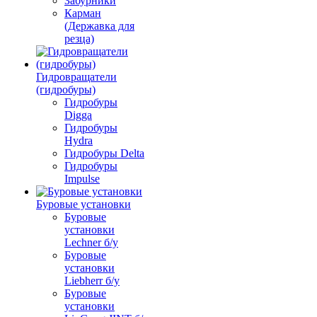
Забурники
Карман
(Державка для
резца)
Гидровращатели
(гидробуры)
Гидробуры
Digga
Гидробуры
Hydra
Гидробуры Delta
Гидробуры
Impulse
Буровые установки
Буровые
установки
Lechner б/у
Буровые
установки
Liebherr б/у
Буровые
установки