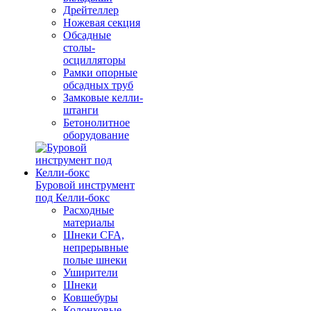
Дрейтеллер
Ножевая секция
Обсадные
столы-
осцилляторы
Рамки опорные
обсадных труб
Замковые келли-
штанги
Бетонолитное
оборудование
Буровой инструмент
под Келли-бокс
Расходные
материалы
Шнеки CFA,
непрерывные
полые шнеки
Уширители
Шнеки
Ковшебуры
Колонковые