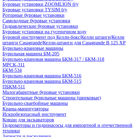
Буровые установки ZOOMLION б/у
Буровые установки TYSIM б/у
Роторные буровые установки
Самоходные буровые установки
Гидравлические буровые установки
Буровые установки на гусеничном ходу
Буровой инструмент под Келли-бокс|Келли штанги|Келли
штанги Casagrande|Келли-штанги для Casagrande B 125 XP
Бурильно-крановые машины
Бурильная машина БМ-205
Бурильно-крановая машина БКМ-317 / БКМ-318
МРСК-311
БКМ-534
Бурильно-крановая машина БКМ-516
Бурильно-крановая машина БКМ-515
ПБКМ-511
Малогабаритные буровые установки
Строительные бурильные машины (шнековые)
Бурильно-сваебойные машины
Краны-манипуляторы
Искробезопасный инструмент
Ковши для экскаваторов
Гидромоторы и гидронасосы для импортной и отечественной
техники
Запчасти и расходники