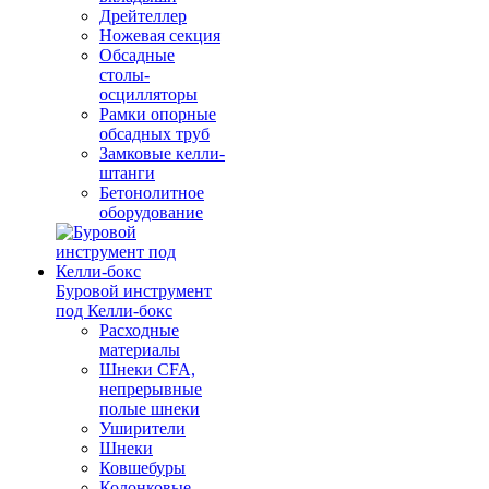
Дрейтеллер
Ножевая секция
Обсадные
столы-
осцилляторы
Рамки опорные
обсадных труб
Замковые келли-
штанги
Бетонолитное
оборудование
Буровой инструмент
под Келли-бокс
Расходные
материалы
Шнеки CFA,
непрерывные
полые шнеки
Уширители
Шнеки
Ковшебуры
Колонковые