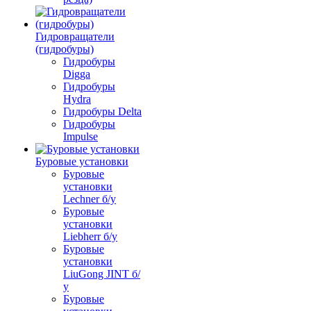
Гидровращатели
(гидробуры)
Гидробуры
Digga
Гидробуры
Hydra
Гидробуры Delta
Гидробуры
Impulse
Буровые установки
Буровые
установки
Lechner б/у
Буровые
установки
Liebherr б/у
Буровые
установки
LiuGong JINT б/
у
Буровые