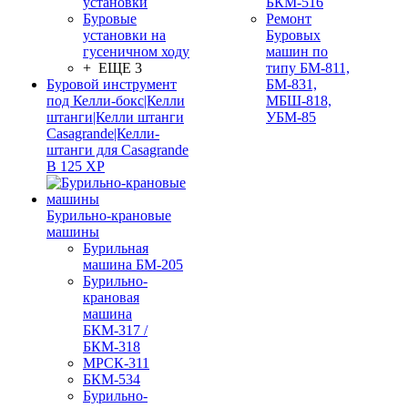
установки
БКМ-516
Буровые
Ремонт
установки на
Буровых
гусеничном ходу
машин по
+ ЕЩЕ 3
типу БМ-811,
Буровой инструмент
БМ-831,
под Келли-бокс|Келли
МБШ-818,
штанги|Келли штанги
УБМ-85
Casagrande|Келли-
штанги для Casagrande
B 125 XP
Бурильно-крановые
машины
Бурильная
машина БМ-205
Бурильно-
крановая
машина
БКМ-317 /
БКМ-318
МРСК-311
БКМ-534
Бурильно-