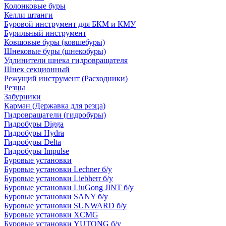
Колонковые буры
Келли штанги
Буровой инструмент для БКМ и КМУ
Бурильный инструмент
Ковшовые буры (ковшебуры)
Шнековые буры (шнекобуры)
Удлинители шнека гидровращателя
Шнек секционный
Режущий инструмент (Расходники)
Резцы
Забурники
Карман (Державка для резца)
Гидровращатели (гидробуры)
Гидробуры Digga
Гидробуры Hydra
Гидробуры Delta
Гидробуры Impulse
Буровые установки
Буровые установки Lechner б/у
Буровые установки Liebherr б/у
Буровые установки LiuGong JINT б/у
Буровые установки SANY б/у
Буровые установки SUNWARD б/у
Буровые установки XCMG
Буровые установки YUTONG б/у