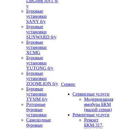
LiuGong JINT б/
у
Буровые
установки
SANY б/у
Буровые
установки
SUNWARD б/у
Буровые
установки
XCMG
Буровые
установки
YUTONG б/у
Буровые
установки
ZOOMLION б/у
Сервис
Буровые
установки
Сервисные услуги
TYSIM б/у
Модернизация
Роторные
ямобура БКМ
буровые
(малой серии)
установки
Ремонтные услуги
Самоходные
Ремонт
буровые
БКМ-317,