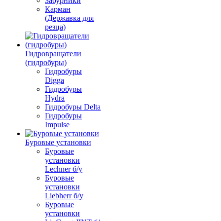
Забурники
Карман
(Державка для
резца)
Гидровращатели
(гидробуры)
Гидробуры
Digga
Гидробуры
Hydra
Гидробуры Delta
Гидробуры
Impulse
Буровые установки
Буровые
установки
Lechner б/у
Буровые
установки
Liebherr б/у
Буровые
установки