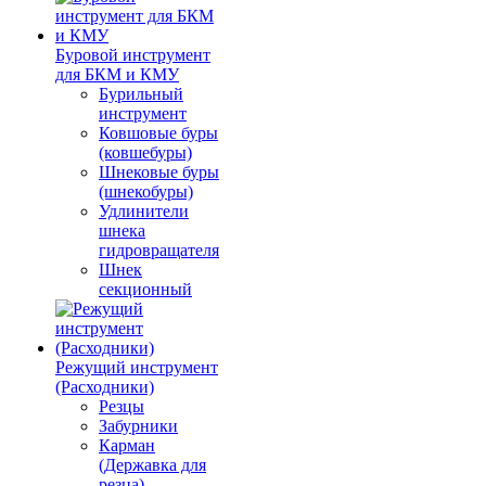
Буровой инструмент
для БКМ и КМУ
Бурильный
инструмент
Ковшовые буры
(ковшебуры)
Шнековые буры
(шнекобуры)
Удлинители
шнека
гидровращателя
Шнек
секционный
Режущий инструмент
(Расходники)
Резцы
Забурники
Карман
(Державка для
резца)