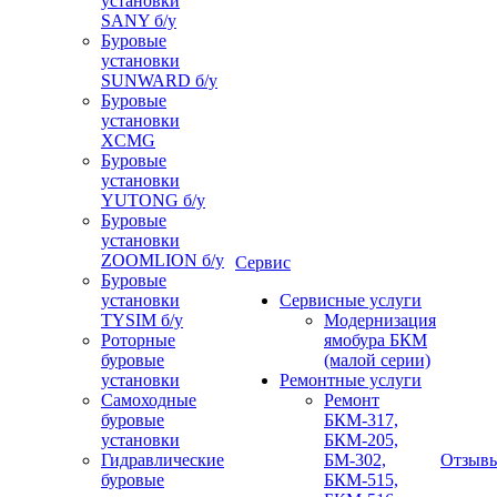
установки
SANY б/у
Буровые
установки
SUNWARD б/у
Буровые
установки
XCMG
Буровые
установки
YUTONG б/у
Буровые
установки
ZOOMLION б/у
Сервис
Буровые
установки
Сервисные услуги
TYSIM б/у
Модернизация
Роторные
ямобура БКМ
буровые
(малой серии)
установки
Ремонтные услуги
Самоходные
Ремонт
буровые
БКМ-317,
установки
БКМ-205,
Гидравлические
БМ-302,
Отзыв
буровые
БКМ-515,