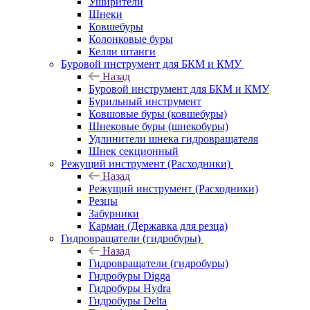
Уширители
Шнеки
Ковшебуры
Колонковые буры
Келли штанги
Буровой инструмент для БКМ и КМУ
Назад
Буровой инструмент для БКМ и КМУ
Бурильный инструмент
Ковшовые буры (ковшебуры)
Шнековые буры (шнекобуры)
Удлинители шнека гидровращателя
Шнек секционный
Режущий инструмент (Расходники)
Назад
Режущий инструмент (Расходники)
Резцы
Забурники
Карман (Державка для резца)
Гидровращатели (гидробуры)
Назад
Гидровращатели (гидробуры)
Гидробуры Digga
Гидробуры Hydra
Гидробуры Delta