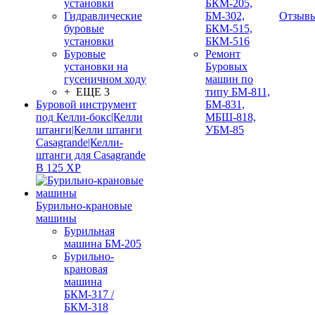
установки
БКМ-205,
Гидравлические
БМ-302,
Отзыв
буровые
БКМ-515,
установки
БКМ-516
Буровые
Ремонт
установки на
Буровых
гусеничном ходу
машин по
+ ЕЩЕ 3
типу БМ-811,
Буровой инструмент
БМ-831,
под Келли-бокс|Келли
МБШ-818,
штанги|Келли штанги
УБМ-85
Casagrande|Келли-
штанги для Casagrande
B 125 XP
Бурильно-крановые
машины
Бурильная
машина БМ-205
Бурильно-
крановая
машина
БКМ-317 /
БКМ-318