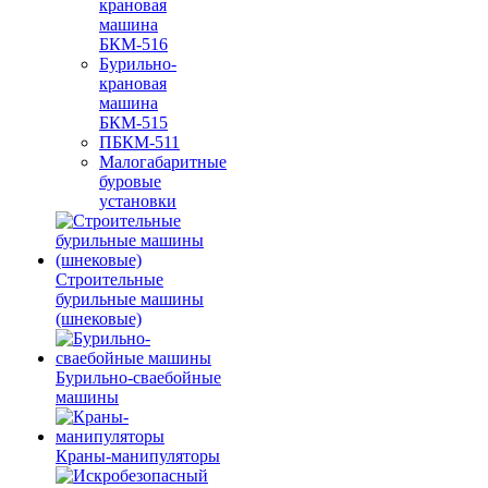
крановая
машина
БКМ-516
Бурильно-
крановая
машина
БКМ-515
ПБКМ-511
Малогабаритные
буровые
установки
Строительные
бурильные машины
(шнековые)
Бурильно-сваебойные
машины
Краны-манипуляторы