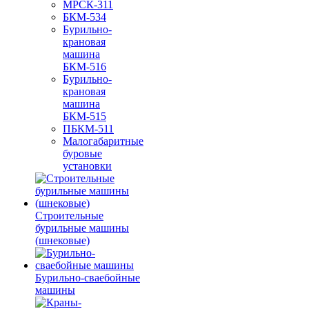
МРСК-311
БКМ-534
Бурильно-
крановая
машина
БКМ-516
Бурильно-
крановая
машина
БКМ-515
ПБКМ-511
Малогабаритные
буровые
установки
Строительные
бурильные машины
(шнековые)
Бурильно-сваебойные
машины