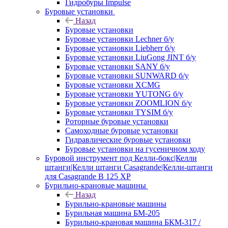
Гидробуры Impulse
Буровые установки
Назад
Буровые установки
Буровые установки Lechner б/у
Буровые установки Liebherr б/у
Буровые установки LiuGong JINT б/у
Буровые установки SANY б/у
Буровые установки SUNWARD б/у
Буровые установки XCMG
Буровые установки YUTONG б/у
Буровые установки ZOOMLION б/у
Буровые установки TYSIM б/у
Роторные буровые установки
Самоходные буровые установки
Гидравлические буровые установки
Буровые установки на гусеничном ходу
Буровой инструмент под Келли-бокс|Келли
штанги|Келли штанги Casagrande|Келли-штанги
для Casagrande B 125 XP
Бурильно-крановые машины
Назад
Бурильно-крановые машины
Бурильная машина БМ-205
Бурильно-крановая машина БКМ-317 /