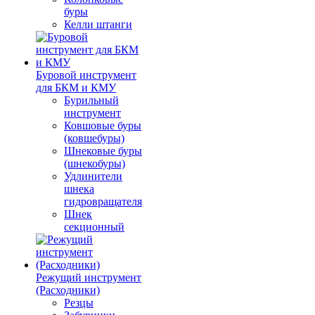
буры
Келли штанги
Буровой инструмент
для БКМ и КМУ
Бурильный
инструмент
Ковшовые буры
(ковшебуры)
Шнековые буры
(шнекобуры)
Удлинители
шнека
гидровращателя
Шнек
секционный
Режущий инструмент
(Расходники)
Резцы