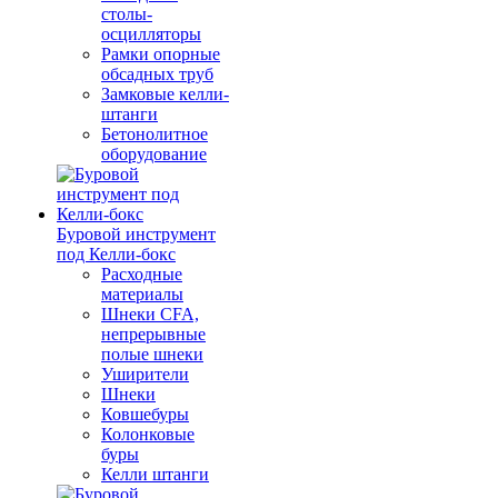
столы-
осцилляторы
Рамки опорные
обсадных труб
Замковые келли-
штанги
Бетонолитное
оборудование
Буровой инструмент
под Келли-бокс
Расходные
материалы
Шнеки CFA,
непрерывные
полые шнеки
Уширители
Шнеки
Ковшебуры
Колонковые
буры
Келли штанги