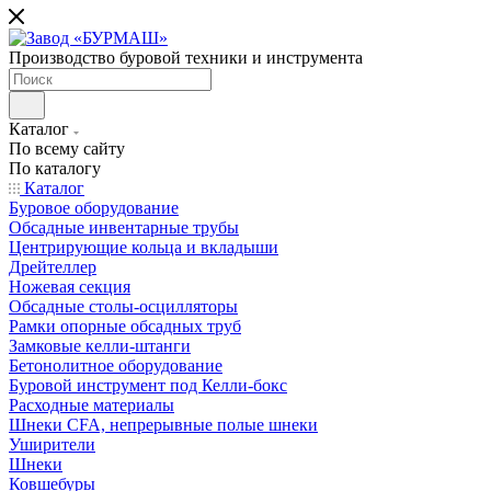
Производство буровой техники и инструмента
Каталог
По всему сайту
По каталогу
Каталог
Буровое оборудование
Обсадные инвентарные трубы
Центрирующие кольца и вкладыши
Дрейтеллер
Ножевая секция
Обсадные столы-осцилляторы
Рамки опорные обсадных труб
Замковые келли-штанги
Бетонолитное оборудование
Буровой инструмент под Келли-бокс
Расходные материалы
Шнеки CFA, непрерывные полые шнеки
Уширители
Шнеки
Ковшебуры