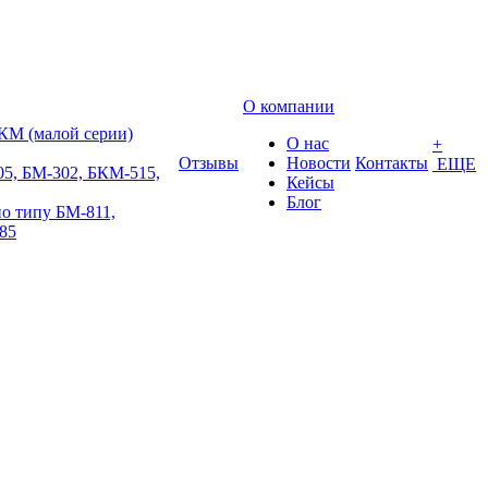
О компании
КМ (малой серии)
О нас
+
Отзывы
Новости
Контакты
ЕЩЕ
5, БМ-302, БКМ-515,
Кейсы
Блог
о типу БМ-811,
85