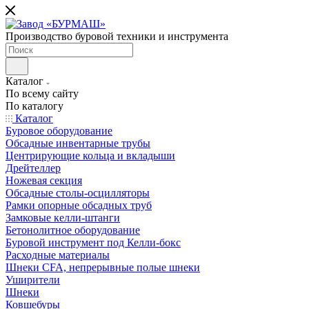
Производство буровой техники и инструмента
Каталог
По всему сайту
По каталогу
Каталог
Буровое оборудование
Обсадные инвентарные трубы
Центрирующие кольца и вкладыши
Дрейтеллер
Ножевая секция
Обсадные столы-осцилляторы
Рамки опорные обсадных труб
Замковые келли-штанги
Бетонолитное оборудование
Буровой инструмент под Келли-бокс
Расходные материалы
Шнеки CFA, непрерывные полые шнеки
Уширители
Шнеки
Ковшебуры