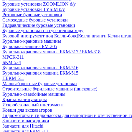
Буровые установки ZOOMLION б/у
Буровые установки TYSIM б/у
Роторные буровые установки
Самоходные буровые установки
Гидравлические буровые установки
Буровые установки на гусеничном ходу
Буровой инструмент под Келли-бокс|Келли штанги|Келли штанг
Бурильно-крановые машины
Бурильная машина БМ-205
Бурильно-крановая машина БКМ-317 / БКМ-318
МРСК-311
БКМ-534
Бурильно-крановая машина БКМ-516
Бурильно-крановая машина БКМ-515
ПБКМ-511
Малогабаритные буровые установки
Строительные бурильные машины (шнековые)
Бурильно-сваебойные машины
Краны-манипуляторы
Искробезопасный инструмент
Ковши для экскаваторов
Гидромоторы и гидронасосы для импортной и отечественной т
Запчасти и расходники
Запчасти для Hitachi
Запчасти для БКМ-317