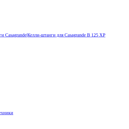
и Casagrande|Келли-штанги для Casagrande B 125 XP
ехники