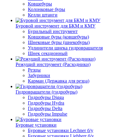
Ковшебуры
Колонковые буры
Келли штанги
Буровой инструмент для БКМ и КМУ
Бурильный инструмент
Ковшовые буры (ковшебуры)
Шнековые буры (шнекобуры)
Удлинители шнека гидровращателя
Шнек секционный
Режущий инструмент (Расходники)
Резцы
Забурники
Карман (Державка для резца)
Гидровращатели (гидробуры)
Гидробуры Digga
Гидробуры Hydra
Гидробуры Delta
Гидробуры Impulse
Буровые установки
Буровые установки Lechner б/у
Буровые установки Liebherr б/у