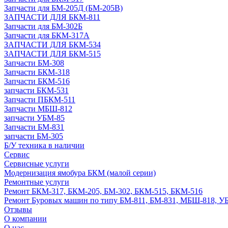
Запчасти для БМ-205Д (БМ-205В)
ЗАПЧАСТИ ДЛЯ БКМ-811
Запчасти для БМ-302Б
Запчасти для БКМ-317А
ЗАПЧАСТИ ДЛЯ БКМ-534
ЗАПЧАСТИ ДЛЯ БКМ-515
Запчасти БМ-308
Запчасти БКМ-318
Запчасти БКМ-516
запчасти БКМ-531
Запчасти ПБКМ-511
Запчасти МБШ-812
запчасти УБМ-85
Запчасти БМ-831
запчасти БМ-305
Б/У техника в наличии
Сервис
Сервисные услуги
Модернизация ямобура БКМ (малой серии)
Ремонтные услуги
Ремонт БКМ-317, БКМ-205, БМ-302, БКМ-515, БКМ-516
Ремонт Буровых машин по типу БМ-811, БМ-831, МБШ-818, У
Отзывы
О компании
О нас