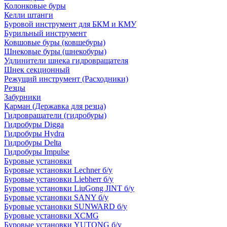
Колонковые буры
Келли штанги
Буровой инструмент для БКМ и КМУ
Бурильный инструмент
Ковшовые буры (ковшебуры)
Шнековые буры (шнекобуры)
Удлинители шнека гидровращателя
Шнек секционный
Режущий инструмент (Расходники)
Резцы
Забурники
Карман (Державка для резца)
Гидровращатели (гидробуры)
Гидробуры Digga
Гидробуры Hydra
Гидробуры Delta
Гидробуры Impulse
Буровые установки
Буровые установки Lechner б/у
Буровые установки Liebherr б/у
Буровые установки LiuGong JINT б/у
Буровые установки SANY б/у
Буровые установки SUNWARD б/у
Буровые установки XCMG
Буровые установки YUTONG б/у