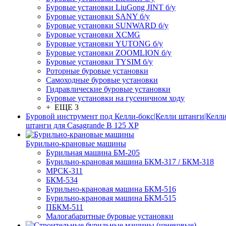
Буровые установки LiuGong JINT б/у
Буровые установки SANY б/у
Буровые установки SUNWARD б/у
Буровые установки XCMG
Буровые установки YUTONG б/у
Буровые установки ZOOMLION б/у
Буровые установки TYSIM б/у
Роторные буровые установки
Самоходные буровые установки
Гидравлические буровые установки
Буровые установки на гусеничном ходу
+ ЕЩЕ 3
Буровой инструмент под Келли-бокс|Келли штанги|Келли
штанги для Casagrande B 125 XP
Бурильно-крановые машины
Бурильная машина БМ-205
Бурильно-крановая машина БКМ-317 / БКМ-318
МРСК-311
БКМ-534
Бурильно-крановая машина БКМ-516
Бурильно-крановая машина БКМ-515
ПБКМ-511
Малогабаритные буровые установки