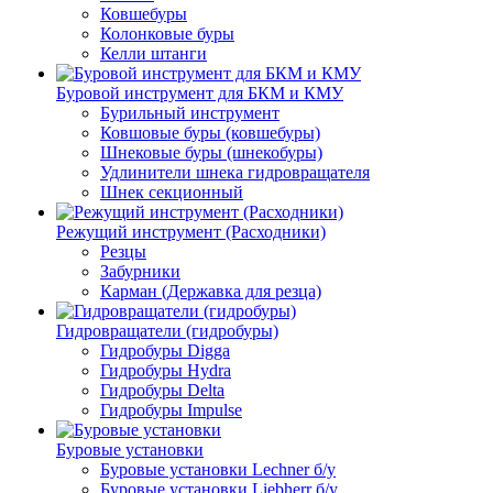
Ковшебуры
Колонковые буры
Келли штанги
Буровой инструмент для БКМ и КМУ
Бурильный инструмент
Ковшовые буры (ковшебуры)
Шнековые буры (шнекобуры)
Удлинители шнека гидровращателя
Шнек секционный
Режущий инструмент (Расходники)
Резцы
Забурники
Карман (Державка для резца)
Гидровращатели (гидробуры)
Гидробуры Digga
Гидробуры Hydra
Гидробуры Delta
Гидробуры Impulse
Буровые установки
Буровые установки Lechner б/у
Буровые установки Liebherr б/у