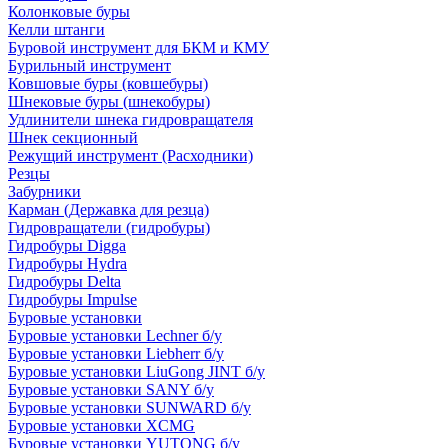
Колонковые буры
Келли штанги
Буровой инструмент для БКМ и КМУ
Бурильный инструмент
Ковшовые буры (ковшебуры)
Шнековые буры (шнекобуры)
Удлинители шнека гидровращателя
Шнек секционный
Режущий инструмент (Расходники)
Резцы
Забурники
Карман (Державка для резца)
Гидровращатели (гидробуры)
Гидробуры Digga
Гидробуры Hydra
Гидробуры Delta
Гидробуры Impulse
Буровые установки
Буровые установки Lechner б/у
Буровые установки Liebherr б/у
Буровые установки LiuGong JINT б/у
Буровые установки SANY б/у
Буровые установки SUNWARD б/у
Буровые установки XCMG
Буровые установки YUTONG б/у