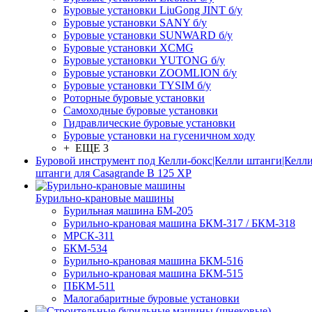
Буровые установки LiuGong JINT б/у
Буровые установки SANY б/у
Буровые установки SUNWARD б/у
Буровые установки XCMG
Буровые установки YUTONG б/у
Буровые установки ZOOMLION б/у
Буровые установки TYSIM б/у
Роторные буровые установки
Самоходные буровые установки
Гидравлические буровые установки
Буровые установки на гусеничном ходу
+ ЕЩЕ 3
Буровой инструмент под Келли-бокс|Келли штанги|Келли
штанги для Casagrande B 125 XP
Бурильно-крановые машины
Бурильная машина БМ-205
Бурильно-крановая машина БКМ-317 / БКМ-318
МРСК-311
БКМ-534
Бурильно-крановая машина БКМ-516
Бурильно-крановая машина БКМ-515
ПБКМ-511
Малогабаритные буровые установки