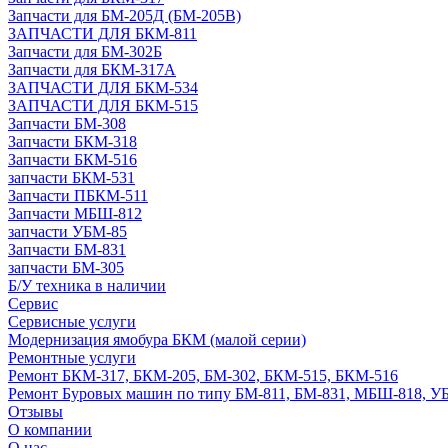
Запчасти для БМ-205Д (БМ-205В)
ЗАПЧАСТИ ДЛЯ БКМ-811
Запчасти для БМ-302Б
Запчасти для БКМ-317А
ЗАПЧАСТИ ДЛЯ БКМ-534
ЗАПЧАСТИ ДЛЯ БКМ-515
Запчасти БМ-308
Запчасти БКМ-318
Запчасти БКМ-516
запчасти БКМ-531
Запчасти ПБКМ-511
Запчасти МБШ-812
запчасти УБМ-85
Запчасти БМ-831
запчасти БМ-305
Б/У техника в наличии
Сервис
Сервисные услуги
Модернизация ямобура БКМ (малой серии)
Ремонтные услуги
Ремонт БКМ-317, БКМ-205, БМ-302, БКМ-515, БКМ-516
Ремонт Буровых машин по типу БМ-811, БМ-831, МБШ-818, У
Отзывы
О компании
О нас