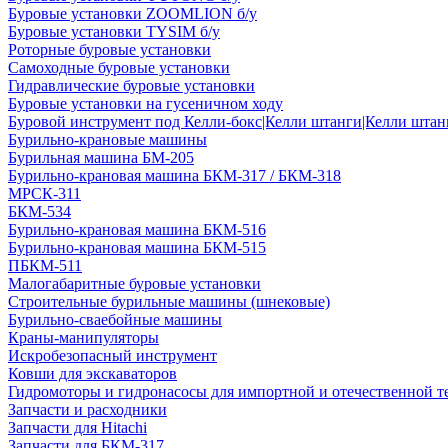
Буровые установки ZOOMLION б/у
Буровые установки TYSIM б/у
Роторные буровые установки
Самоходные буровые установки
Гидравлические буровые установки
Буровые установки на гусеничном ходу
Буровой инструмент под Келли-бокс|Келли штанги|Келли штанг
Бурильно-крановые машины
Бурильная машина БМ-205
Бурильно-крановая машина БКМ-317 / БКМ-318
МРСК-311
БКМ-534
Бурильно-крановая машина БКМ-516
Бурильно-крановая машина БКМ-515
ПБКМ-511
Малогабаритные буровые установки
Строительные бурильные машины (шнековые)
Бурильно-сваебойные машины
Краны-манипуляторы
Искробезопасный инструмент
Ковши для экскаваторов
Гидромоторы и гидронасосы для импортной и отечественной т
Запчасти и расходники
Запчасти для Hitachi
Запчасти для БКМ-317