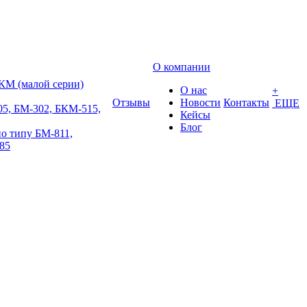
О компании
КМ (малой серии)
О нас
+
Отзывы
Новости
Контакты
ЕЩЕ
5, БМ-302, БКМ-515,
Кейсы
Блог
о типу БМ-811,
85