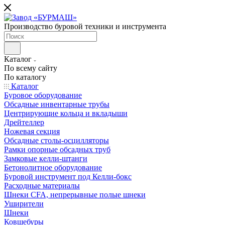
Производство буровой техники и инструмента
Каталог
По всему сайту
По каталогу
Каталог
Буровое оборудование
Обсадные инвентарные трубы
Центрирующие кольца и вкладыши
Дрейтеллер
Ножевая секция
Обсадные столы-осцилляторы
Рамки опорные обсадных труб
Замковые келли-штанги
Бетонолитное оборудование
Буровой инструмент под Келли-бокс
Расходные материалы
Шнеки CFA, непрерывные полые шнеки
Уширители
Шнеки
Ковшебуры