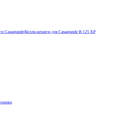
и Casagrande|Келли-штанги для Casagrande B 125 XP
ехники