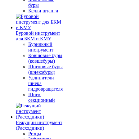
буры
Келли штанги
Буровой инструмент
для БКМ и КМУ
Бурильный
инструмент
Ковшовые буры
(ковшебуры)
Шнековые буры
(шнекобуры)
Удлинители
шнека
гидровращателя
Шнек
секционный
Режущий инструмент
(Расходники)
Резцы