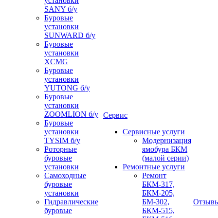
установки
SANY б/у
Буровые
установки
SUNWARD б/у
Буровые
установки
XCMG
Буровые
установки
YUTONG б/у
Буровые
установки
ZOOMLION б/у
Сервис
Буровые
установки
Сервисные услуги
TYSIM б/у
Модернизация
Роторные
ямобура БКМ
буровые
(малой серии)
установки
Ремонтные услуги
Самоходные
Ремонт
буровые
БКМ-317,
установки
БКМ-205,
Гидравлические
БМ-302,
Отзыв
буровые
БКМ-515,