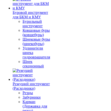
Буровой инструмент
для БКМ и КМУ
Бурильный
инструмент
Ковшовые буры
(ковшебуры)
Шнековые буры
(шнекобуры)
Удлинители
шнека
гидровращателя
Шнек
секционный
Режущий инструмент
(Расходники)
Резцы
Забурники
Карман
(Державка для
резца)