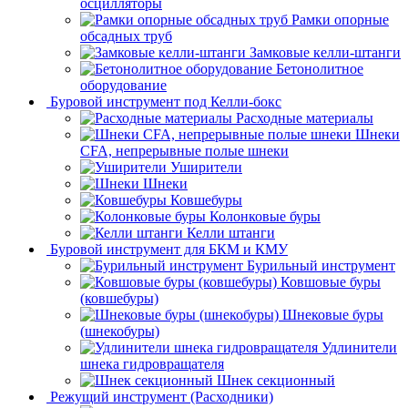
осцилляторы
Рамки опорные
обсадных труб
Замковые келли-штанги
Бетонолитное
оборудование
Буровой инструмент под Келли-бокс
Расходные материалы
Шнеки
CFA, непрерывные полые шнеки
Уширители
Шнеки
Ковшебуры
Колонковые буры
Келли штанги
Буровой инструмент для БКМ и КМУ
Бурильный инструмент
Ковшовые буры
(ковшебуры)
Шнековые буры
(шнекобуры)
Удлинители
шнека гидровращателя
Шнек секционный
Режущий инструмент (Расходники)