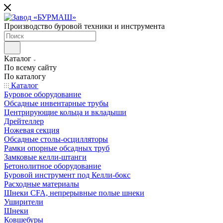
Производство буровой техники и инструмента
Каталог
По всему сайту
По каталогу
Каталог
Буровое оборудование
Обсадные инвентарные трубы
Центрирующие кольца и вкладыши
Дрейтеллер
Ножевая секция
Обсадные столы-осцилляторы
Рамки опорные обсадных труб
Замковые келли-штанги
Бетонолитное оборудование
Буровой инструмент под Келли-бокс
Расходные материалы
Шнеки CFA, непрерывные полые шнеки
Уширители
Шнеки
Ковшебуры