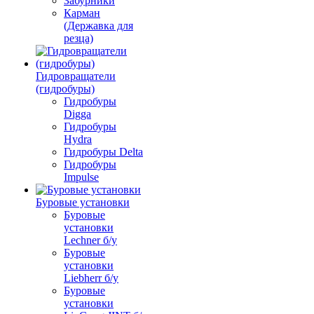
Забурники
Карман
(Державка для
резца)
Гидровращатели
(гидробуры)
Гидробуры
Digga
Гидробуры
Hydra
Гидробуры Delta
Гидробуры
Impulse
Буровые установки
Буровые
установки
Lechner б/у
Буровые
установки
Liebherr б/у
Буровые
установки