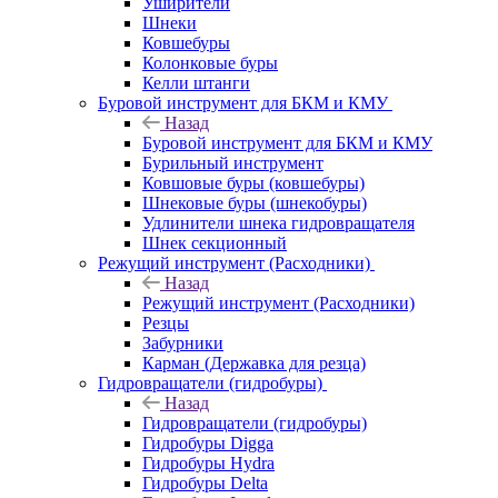
Уширители
Шнеки
Ковшебуры
Колонковые буры
Келли штанги
Буровой инструмент для БКМ и КМУ
Назад
Буровой инструмент для БКМ и КМУ
Бурильный инструмент
Ковшовые буры (ковшебуры)
Шнековые буры (шнекобуры)
Удлинители шнека гидровращателя
Шнек секционный
Режущий инструмент (Расходники)
Назад
Режущий инструмент (Расходники)
Резцы
Забурники
Карман (Державка для резца)
Гидровращатели (гидробуры)
Назад
Гидровращатели (гидробуры)
Гидробуры Digga
Гидробуры Hydra
Гидробуры Delta