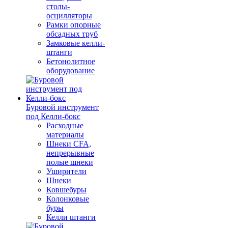
столы-
осцилляторы
Рамки опорные
обсадных труб
Замковые келли-
штанги
Бетонолитное
оборудование
Буровой инструмент
под Келли-бокс
Расходные
материалы
Шнеки CFA,
непрерывные
полые шнеки
Уширители
Шнеки
Ковшебуры
Колонковые
буры
Келли штанги