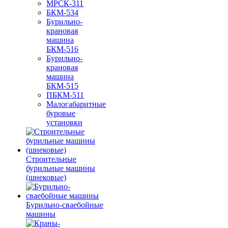
МРСК-311
БКМ-534
Бурильно-
крановая
машина
БКМ-516
Бурильно-
крановая
машина
БКМ-515
ПБКМ-511
Малогабаритные
буровые
установки
Строительные
бурильные машины
(шнековые)
Бурильно-сваебойные
машины