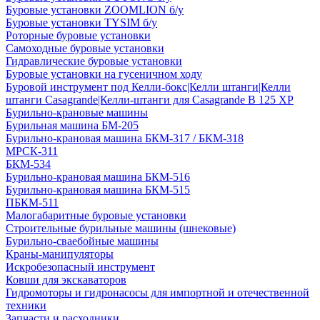
Буровые установки ZOOMLION б/у
Буровые установки TYSIM б/у
Роторные буровые установки
Самоходные буровые установки
Гидравлические буровые установки
Буровые установки на гусеничном ходу
Буровой инструмент под Келли-бокс|Келли штанги|Келли
штанги Casagrande|Келли-штанги для Casagrande B 125 XP
Бурильно-крановые машины
Бурильная машина БМ-205
Бурильно-крановая машина БКМ-317 / БКМ-318
МРСК-311
БКМ-534
Бурильно-крановая машина БКМ-516
Бурильно-крановая машина БКМ-515
ПБКМ-511
Малогабаритные буровые установки
Строительные бурильные машины (шнековые)
Бурильно-сваебойные машины
Краны-манипуляторы
Искробезопасный инструмент
Ковши для экскаваторов
Гидромоторы и гидронасосы для импортной и отечественной
техники
Запчасти и расходники