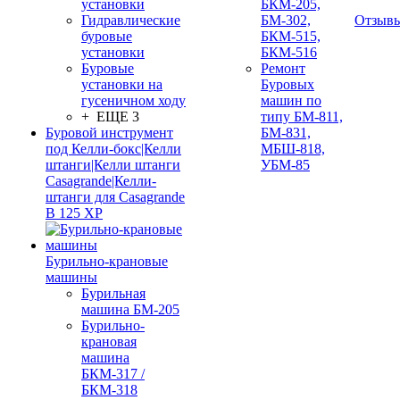
установки
БКМ-205,
Гидравлические
БМ-302,
Отзыв
буровые
БКМ-515,
установки
БКМ-516
Буровые
Ремонт
установки на
Буровых
гусеничном ходу
машин по
+ ЕЩЕ 3
типу БМ-811,
Буровой инструмент
БМ-831,
под Келли-бокс|Келли
МБШ-818,
штанги|Келли штанги
УБМ-85
Casagrande|Келли-
штанги для Casagrande
B 125 XP
Бурильно-крановые
машины
Бурильная
машина БМ-205
Бурильно-
крановая
машина
БКМ-317 /
БКМ-318