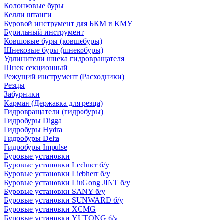
Колонковые буры
Келли штанги
Буровой инструмент для БКМ и КМУ
Бурильный инструмент
Ковшовые буры (ковшебуры)
Шнековые буры (шнекобуры)
Удлинители шнека гидровращателя
Шнек секционный
Режущий инструмент (Расходники)
Резцы
Забурники
Карман (Державка для резца)
Гидровращатели (гидробуры)
Гидробуры Digga
Гидробуры Hydra
Гидробуры Delta
Гидробуры Impulse
Буровые установки
Буровые установки Lechner б/у
Буровые установки Liebherr б/у
Буровые установки LiuGong JINT б/у
Буровые установки SANY б/у
Буровые установки SUNWARD б/у
Буровые установки XCMG
Буровые установки YUTONG б/у