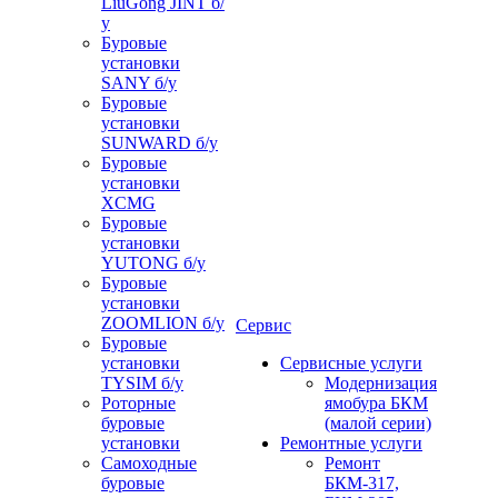
LiuGong JINT б/
у
Буровые
установки
SANY б/у
Буровые
установки
SUNWARD б/у
Буровые
установки
XCMG
Буровые
установки
YUTONG б/у
Буровые
установки
ZOOMLION б/у
Сервис
Буровые
установки
Сервисные услуги
TYSIM б/у
Модернизация
Роторные
ямобура БКМ
буровые
(малой серии)
установки
Ремонтные услуги
Самоходные
Ремонт
буровые
БКМ-317,