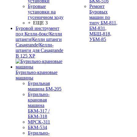
установки
БКМ-516
Буровые
Ремонт
установки на
Буровых
гусеничном ходу
машин по
+ ЕЩЕ 3
типу БМ-811,
Буровой инструмент
БМ-831,
под Келли-бокс|Келли
МБШ-818,
штанги|Келли штанги
УБМ-85
Casagrande|Келли-
штанги для Casagrande
B 125 XP
Бурильно-крановые
машины
Бурильная
машина БМ-205
Бурильно-
крановая
машина
БКМ-317 /
БКМ-318
МРСК-311
БКМ-534
Бурильно-