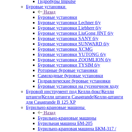
Гидробуры Impulse
Буровые установки
Назад
Буровые установки
Буровые установки Lechner б/у
Буровые установки Liebherr б/у
Буровые установки LiuGong JINT б/у
Буровые установки SANY б/у
Буровые установки SUNWARD б/у
Буровые установки XCMG
Буровые установки YUTONG б/у
Буровые установки ZOOMLION б/у
Буровые установки TYSIM б/у
Роторные буровые установки
Самоходные буровые установки
Гидравлические буровые установки
Буровые установки на гусеничном ходу
Буровой инструмент под Келли-бокс|Келли
штанги|Келли штанги Casagrande|Келли-штанги
для Casagrande B 125 XP
Бурильно-крановые машины
Назад
Бурильно-крановые машины
Бурильная машина БМ-205
Бурильно-крановая машина БКМ-317 /