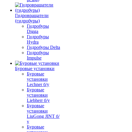
Гидровращатели
(гидробуры)
Гидробуры
Digga
Гидробуры
Hydra
Гидробуры Delta
Гидробуры
Impulse
Буровые установки
Буровые
установки
Lechner б/у
Буровые
установки
Liebherr б/у
Буровые
установки
LiuGong JINT б/
у
Буровые