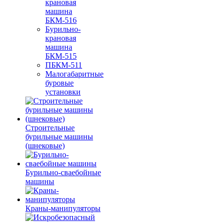
крановая
машина
БКМ-516
Бурильно-
крановая
машина
БКМ-515
ПБКМ-511
Малогабаритные
буровые
установки
Строительные
бурильные машины
(шнековые)
Бурильно-сваебойные
машины
Краны-манипуляторы