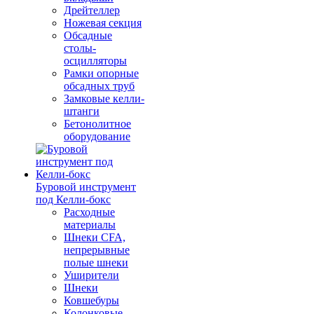
Дрейтеллер
Ножевая секция
Обсадные
столы-
осцилляторы
Рамки опорные
обсадных труб
Замковые келли-
штанги
Бетонолитное
оборудование
Буровой инструмент
под Келли-бокс
Расходные
материалы
Шнеки CFA,
непрерывные
полые шнеки
Уширители
Шнеки
Ковшебуры
Колонковые