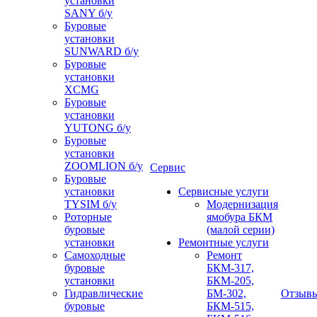
установки
SANY б/у
Буровые
установки
SUNWARD б/у
Буровые
установки
XCMG
Буровые
установки
YUTONG б/у
Буровые
установки
ZOOMLION б/у
Сервис
Буровые
установки
Сервисные услуги
TYSIM б/у
Модернизация
Роторные
ямобура БКМ
буровые
(малой серии)
установки
Ремонтные услуги
Самоходные
Ремонт
буровые
БКМ-317,
установки
БКМ-205,
Гидравлические
БМ-302,
Отзыв
буровые
БКМ-515,