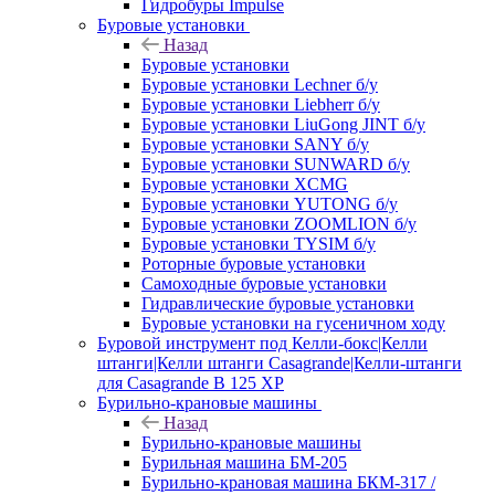
Гидробуры Impulse
Буровые установки
Назад
Буровые установки
Буровые установки Lechner б/у
Буровые установки Liebherr б/у
Буровые установки LiuGong JINT б/у
Буровые установки SANY б/у
Буровые установки SUNWARD б/у
Буровые установки XCMG
Буровые установки YUTONG б/у
Буровые установки ZOOMLION б/у
Буровые установки TYSIM б/у
Роторные буровые установки
Самоходные буровые установки
Гидравлические буровые установки
Буровые установки на гусеничном ходу
Буровой инструмент под Келли-бокс|Келли
штанги|Келли штанги Casagrande|Келли-штанги
для Casagrande B 125 XP
Бурильно-крановые машины
Назад
Бурильно-крановые машины
Бурильная машина БМ-205
Бурильно-крановая машина БКМ-317 /