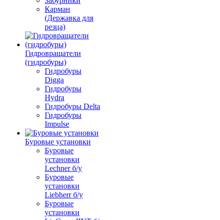
Забурники
Карман
(Державка для
резца)
Гидровращатели
(гидробуры)
Гидробуры
Digga
Гидробуры
Hydra
Гидробуры Delta
Гидробуры
Impulse
Буровые установки
Буровые
установки
Lechner б/у
Буровые
установки
Liebherr б/у
Буровые
установки