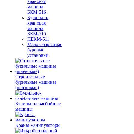
крановая
машина
БКМ-516
Бурильно-
крановая
машина
БКМ-515
ПБКМ-511
Малогабаритные
буровые
установки
Строительные
бурильные машины
(шнековые)
Бурильно-сваебойные
машины
Краны-манипуляторы