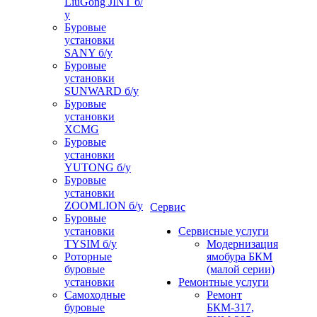
LiuGong JINT б/
у
Буровые
установки
SANY б/у
Буровые
установки
SUNWARD б/у
Буровые
установки
XCMG
Буровые
установки
YUTONG б/у
Буровые
установки
ZOOMLION б/у
Сервис
Буровые
установки
Сервисные услуги
TYSIM б/у
Модернизация
Роторные
ямобура БКМ
буровые
(малой серии)
установки
Ремонтные услуги
Самоходные
Ремонт
буровые
БКМ-317,