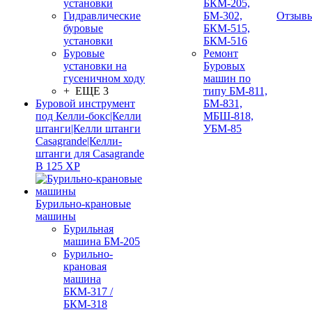
установки
БКМ-205,
Гидравлические
БМ-302,
Отзыв
буровые
БКМ-515,
установки
БКМ-516
Буровые
Ремонт
установки на
Буровых
гусеничном ходу
машин по
+ ЕЩЕ 3
типу БМ-811,
Буровой инструмент
БМ-831,
под Келли-бокс|Келли
МБШ-818,
штанги|Келли штанги
УБМ-85
Casagrande|Келли-
штанги для Casagrande
B 125 XP
Бурильно-крановые
машины
Бурильная
машина БМ-205
Бурильно-
крановая
машина
БКМ-317 /
БКМ-318