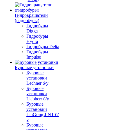
Гидровращатели
(гидробуры)
Гидробуры
Digga
Гидробуры
Hydra
Гидробуры Delta
Гидробуры
Impulse
Буровые установки
Буровые
установки
Lechner б/у
Буровые
установки
Liebherr б/у
Буровые
установки
LiuGong JINT б/
у
Буровые