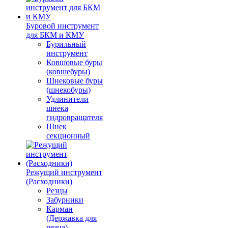
Буровой инструмент
для БКМ и КМУ
Бурильный
инструмент
Ковшовые буры
(ковшебуры)
Шнековые буры
(шнекобуры)
Удлинители
шнека
гидровращателя
Шнек
секционный
Режущий инструмент
(Расходники)
Резцы
Забурники
Карман
(Державка для
резца)