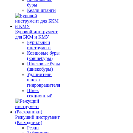
буры
Келли штанги
Буровой инструмент
для БКМ и КМУ
Бурильный
инструмент
Ковшовые буры
(ковшебуры)
Шнековые буры
(шнекобуры)
Удлинители
шнека
гидровращателя
Шнек
секционный
Режущий инструмент
(Расходники)
Резцы