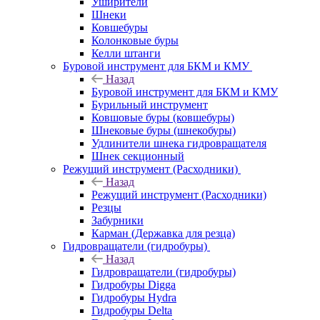
Уширители
Шнеки
Ковшебуры
Колонковые буры
Келли штанги
Буровой инструмент для БКМ и КМУ
Назад
Буровой инструмент для БКМ и КМУ
Бурильный инструмент
Ковшовые буры (ковшебуры)
Шнековые буры (шнекобуры)
Удлинители шнека гидровращателя
Шнек секционный
Режущий инструмент (Расходники)
Назад
Режущий инструмент (Расходники)
Резцы
Забурники
Карман (Державка для резца)
Гидровращатели (гидробуры)
Назад
Гидровращатели (гидробуры)
Гидробуры Digga
Гидробуры Hydra
Гидробуры Delta