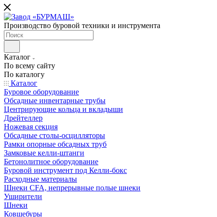
Производство буровой техники и инструмента
Каталог
По всему сайту
По каталогу
Каталог
Буровое оборудование
Обсадные инвентарные трубы
Центрирующие кольца и вкладыши
Дрейтеллер
Ножевая секция
Обсадные столы-осцилляторы
Рамки опорные обсадных труб
Замковые келли-штанги
Бетонолитное оборудование
Буровой инструмент под Келли-бокс
Расходные материалы
Шнеки CFA, непрерывные полые шнеки
Уширители
Шнеки
Ковшебуры