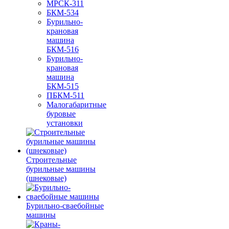
МРСК-311
БКМ-534
Бурильно-
крановая
машина
БКМ-516
Бурильно-
крановая
машина
БКМ-515
ПБКМ-511
Малогабаритные
буровые
установки
Строительные
бурильные машины
(шнековые)
Бурильно-сваебойные
машины