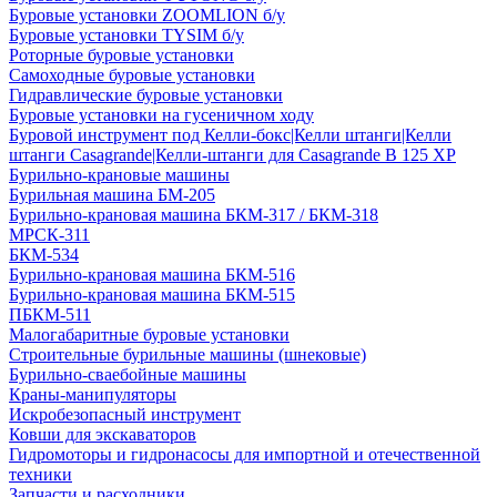
Буровые установки ZOOMLION б/у
Буровые установки TYSIM б/у
Роторные буровые установки
Самоходные буровые установки
Гидравлические буровые установки
Буровые установки на гусеничном ходу
Буровой инструмент под Келли-бокс|Келли штанги|Келли
штанги Casagrande|Келли-штанги для Casagrande B 125 XP
Бурильно-крановые машины
Бурильная машина БМ-205
Бурильно-крановая машина БКМ-317 / БКМ-318
МРСК-311
БКМ-534
Бурильно-крановая машина БКМ-516
Бурильно-крановая машина БКМ-515
ПБКМ-511
Малогабаритные буровые установки
Строительные бурильные машины (шнековые)
Бурильно-сваебойные машины
Краны-манипуляторы
Искробезопасный инструмент
Ковши для экскаваторов
Гидромоторы и гидронасосы для импортной и отечественной
техники
Запчасти и расходники