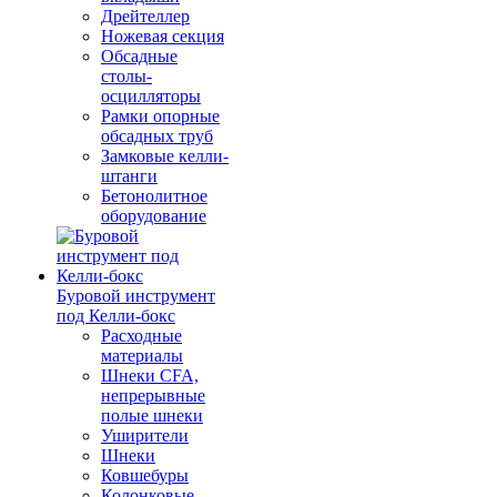
Дрейтеллер
Ножевая секция
Обсадные
столы-
осцилляторы
Рамки опорные
обсадных труб
Замковые келли-
штанги
Бетонолитное
оборудование
Буровой инструмент
под Келли-бокс
Расходные
материалы
Шнеки CFA,
непрерывные
полые шнеки
Уширители
Шнеки
Ковшебуры
Колонковые