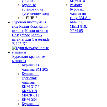
установки
БКМ-516
Буровые
Ремонт
установки на
Буровых
гусеничном ходу
машин по
+ ЕЩЕ 3
типу БМ-811,
Буровой инструмент
БМ-831,
под Келли-бокс|Келли
МБШ-818,
штанги|Келли штанги
УБМ-85
Casagrande|Келли-
штанги для Casagrande
B 125 XP
Бурильно-крановые
машины
Бурильная
машина БМ-205
Бурильно-
крановая
машина
БКМ-317 /
БКМ-318
МРСК-311
БКМ-534
Бурильно-