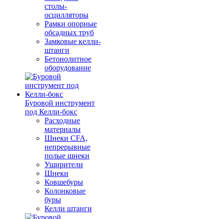
столы-
осцилляторы
Рамки опорные
обсадных труб
Замковые келли-
штанги
Бетонолитное
оборудование
Буровой инструмент
под Келли-бокс
Расходные
материалы
Шнеки CFA,
непрерывные
полые шнеки
Уширители
Шнеки
Ковшебуры
Колонковые
буры
Келли штанги