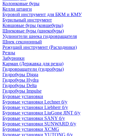
Колонковые буры
Келли штанги
Буровой инструмент для БКМ и КМУ
Бурильный инструмент
Ковшовые буры (ковшебуры)
Шнековые буры (шнекобуры)
Удлинители шнека гидровращателя
Шнек секционный
Режущий инструмент (Расходники)
Резцы
Забурники
Карман (Державка для резца)
Гидровращатели (гидробуры)
Гидробуры Digga
Гидробуры Hydra
Гидробуры Delta
Гидробуры Impulse
Буровые установки
Буровые установки Lechner б/у
Буровые установки Liebherr б/у
Буровые установки LiuGong JINT б/у
Буровые установки SANY б/у
Буровые установки SUNWARD б/у
Буровые установки XCMG
Буровые установки YUTONG б/у