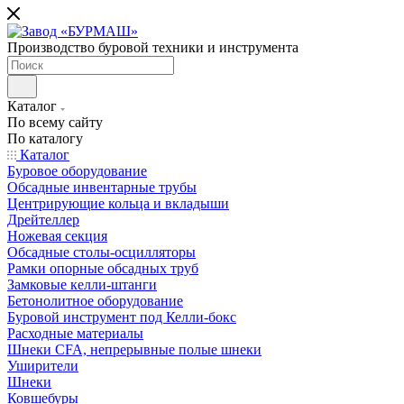
Производство буровой техники и инструмента
Каталог
По всему сайту
По каталогу
Каталог
Буровое оборудование
Обсадные инвентарные трубы
Центрирующие кольца и вкладыши
Дрейтеллер
Ножевая секция
Обсадные столы-осцилляторы
Рамки опорные обсадных труб
Замковые келли-штанги
Бетонолитное оборудование
Буровой инструмент под Келли-бокс
Расходные материалы
Шнеки CFA, непрерывные полые шнеки
Уширители
Шнеки
Ковшебуры