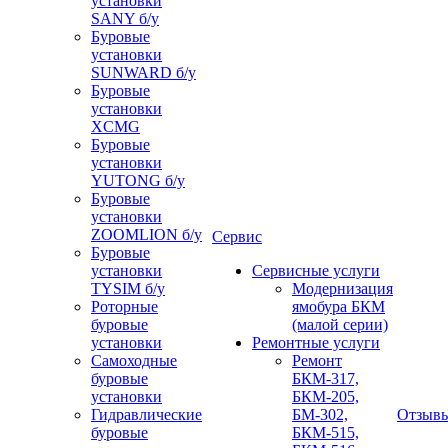
установки
SANY б/у
Буровые
установки
SUNWARD б/у
Буровые
установки
XCMG
Буровые
установки
YUTONG б/у
Буровые
установки
ZOOMLION б/у
Сервис
Буровые
установки
Сервисные услуги
TYSIM б/у
Модернизация
Роторные
ямобура БКМ
буровые
(малой серии)
установки
Ремонтные услуги
Самоходные
Ремонт
буровые
БКМ-317,
установки
БКМ-205,
Гидравлические
БМ-302,
Отзыв
буровые
БКМ-515,