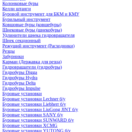
Колонковые буры
Келли штанги
Буровой инструмент для БКМ и КМУ
Бурильный инструмент
Ковшовые буры (ковшебуры)
Шнековые буры (шнекобуры)
Удлинители шнека гидровращателя
Шнек секционный
Режущий инструмент (Расходники)
Резцы
Забурники
Карман (Державка для резца)
Гидровращатели (гидробуры)
Гидробуры Digga
Гидробуры Hydra
Гидробуры Delta
Гидробуры Impulse
Буровые установки
Буровые установки Lechner б/у
Буровые установки Liebherr б/у
Буровые установки LiuGong JINT б/у
Буровые установки SANY б/у
Буровые установки SUNWARD б/у
Буровые установки XCMG
Буровые установки YUTONG б/у