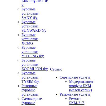
LiuGong JINT б/
у
Буровые
установки
SANY б/у
Буровые
установки
SUNWARD б/у
Буровые
установки
XCMG
Буровые
установки
YUTONG б/у
Буровые
установки
ZOOMLION б/у
Сервис
Буровые
установки
Сервисные услуги
TYSIM б/у
Модернизация
Роторные
ямобура БКМ
буровые
(малой серии)
установки
Ремонтные услуги
Самоходные
Ремонт
буровые
БКМ-317,