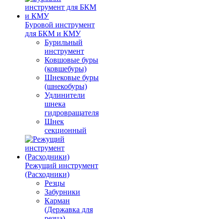
Буровой инструмент
для БКМ и КМУ
Бурильный
инструмент
Ковшовые буры
(ковшебуры)
Шнековые буры
(шнекобуры)
Удлинители
шнека
гидровращателя
Шнек
секционный
Режущий инструмент
(Расходники)
Резцы
Забурники
Карман
(Державка для
резца)