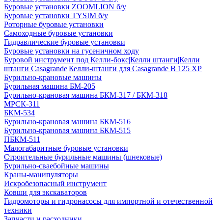
Буровые установки ZOOMLION б/у
Буровые установки TYSIM б/у
Роторные буровые установки
Самоходные буровые установки
Гидравлические буровые установки
Буровые установки на гусеничном ходу
Буровой инструмент под Келли-бокс|Келли штанги|Келли
штанги Casagrande|Келли-штанги для Casagrande B 125 XP
Бурильно-крановые машины
Бурильная машина БМ-205
Бурильно-крановая машина БКМ-317 / БКМ-318
МРСК-311
БКМ-534
Бурильно-крановая машина БКМ-516
Бурильно-крановая машина БКМ-515
ПБКМ-511
Малогабаритные буровые установки
Строительные бурильные машины (шнековые)
Бурильно-сваебойные машины
Краны-манипуляторы
Искробезопасный инструмент
Ковши для экскаваторов
Гидромоторы и гидронасосы для импортной и отечественной
техники
Запчасти и расходники