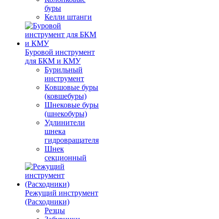
буры
Келли штанги
Буровой инструмент
для БКМ и КМУ
Бурильный
инструмент
Ковшовые буры
(ковшебуры)
Шнековые буры
(шнекобуры)
Удлинители
шнека
гидровращателя
Шнек
секционный
Режущий инструмент
(Расходники)
Резцы