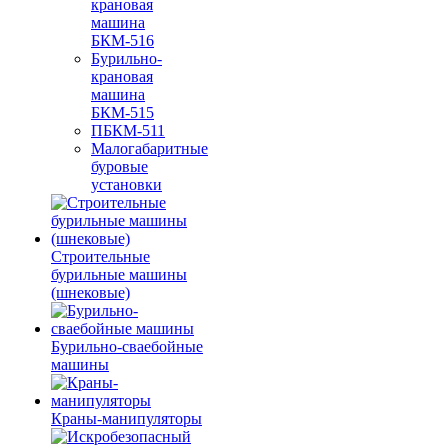
крановая
машина
БКМ-516
Бурильно-
крановая
машина
БКМ-515
ПБКМ-511
Малогабаритные
буровые
установки
Строительные
бурильные машины
(шнековые)
Бурильно-сваебойные
машины
Краны-манипуляторы