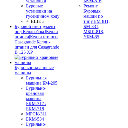
установки
БКМ-516
Буровые
Ремонт
установки на
Буровых
гусеничном ходу
машин по
+ ЕЩЕ 3
типу БМ-811,
Буровой инструмент
БМ-831,
под Келли-бокс|Келли
МБШ-818,
штанги|Келли штанги
УБМ-85
Casagrande|Келли-
штанги для Casagrande
B 125 XP
Бурильно-крановые
машины
Бурильная
машина БМ-205
Бурильно-
крановая
машина
БКМ-317 /
БКМ-318
МРСК-311
БКМ-534
Бурильно-