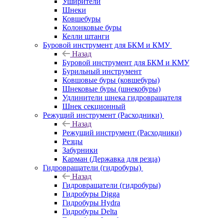
Уширители
Шнеки
Ковшебуры
Колонковые буры
Келли штанги
Буровой инструмент для БКМ и КМУ
Назад
Буровой инструмент для БКМ и КМУ
Бурильный инструмент
Ковшовые буры (ковшебуры)
Шнековые буры (шнекобуры)
Удлинители шнека гидровращателя
Шнек секционный
Режущий инструмент (Расходники)
Назад
Режущий инструмент (Расходники)
Резцы
Забурники
Карман (Державка для резца)
Гидровращатели (гидробуры)
Назад
Гидровращатели (гидробуры)
Гидробуры Digga
Гидробуры Hydra
Гидробуры Delta