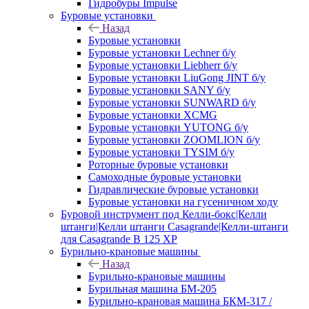
Гидробуры Impulse
Буровые установки
Назад
Буровые установки
Буровые установки Lechner б/у
Буровые установки Liebherr б/у
Буровые установки LiuGong JINT б/у
Буровые установки SANY б/у
Буровые установки SUNWARD б/у
Буровые установки XCMG
Буровые установки YUTONG б/у
Буровые установки ZOOMLION б/у
Буровые установки TYSIM б/у
Роторные буровые установки
Самоходные буровые установки
Гидравлические буровые установки
Буровые установки на гусеничном ходу
Буровой инструмент под Келли-бокс|Келли
штанги|Келли штанги Casagrande|Келли-штанги
для Casagrande B 125 XP
Бурильно-крановые машины
Назад
Бурильно-крановые машины
Бурильная машина БМ-205
Бурильно-крановая машина БКМ-317 /