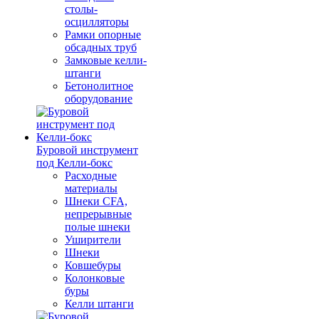
столы-
осцилляторы
Рамки опорные
обсадных труб
Замковые келли-
штанги
Бетонолитное
оборудование
Буровой инструмент
под Келли-бокс
Расходные
материалы
Шнеки CFA,
непрерывные
полые шнеки
Уширители
Шнеки
Ковшебуры
Колонковые
буры
Келли штанги