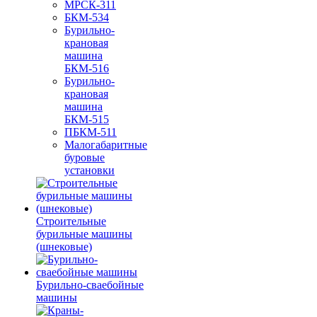
МРСК-311
БКМ-534
Бурильно-
крановая
машина
БКМ-516
Бурильно-
крановая
машина
БКМ-515
ПБКМ-511
Малогабаритные
буровые
установки
Строительные
бурильные машины
(шнековые)
Бурильно-сваебойные
машины