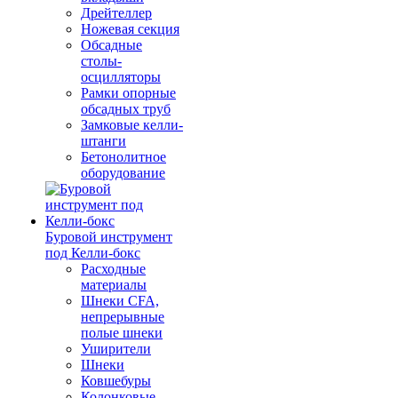
Дрейтеллер
Ножевая секция
Обсадные
столы-
осцилляторы
Рамки опорные
обсадных труб
Замковые келли-
штанги
Бетонолитное
оборудование
Буровой инструмент
под Келли-бокс
Расходные
материалы
Шнеки CFA,
непрерывные
полые шнеки
Уширители
Шнеки
Ковшебуры
Колонковые