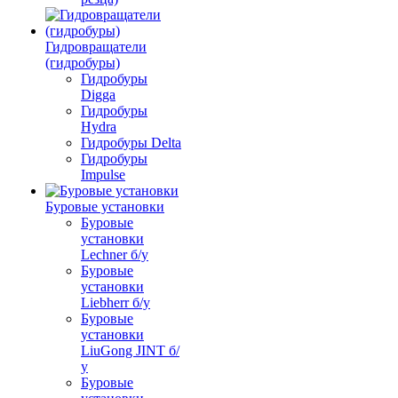
Гидровращатели
(гидробуры)
Гидробуры
Digga
Гидробуры
Hydra
Гидробуры Delta
Гидробуры
Impulse
Буровые установки
Буровые
установки
Lechner б/у
Буровые
установки
Liebherr б/у
Буровые
установки
LiuGong JINT б/
у
Буровые