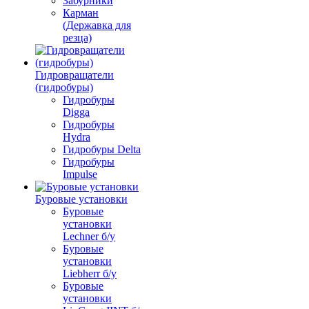
Забурники
Карман
(Державка для
резца)
Гидровращатели
(гидробуры)
Гидробуры
Digga
Гидробуры
Hydra
Гидробуры Delta
Гидробуры
Impulse
Буровые установки
Буровые
установки
Lechner б/у
Буровые
установки
Liebherr б/у
Буровые
установки