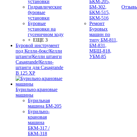
установки
БКМ-205,
Гидравлические
БМ-302,
Отзыв
буровые
БКМ-515,
установки
БКМ-516
Буровые
Ремонт
установки на
Буровых
гусеничном ходу
машин по
+ ЕЩЕ 3
типу БМ-811,
Буровой инструмент
БМ-831,
под Келли-бокс|Келли
МБШ-818,
штанги|Келли штанги
УБМ-85
Casagrande|Келли-
штанги для Casagrande
B 125 XP
Бурильно-крановые
машины
Бурильная
машина БМ-205
Бурильно-
крановая
машина
БКМ-317 /
БКМ-318