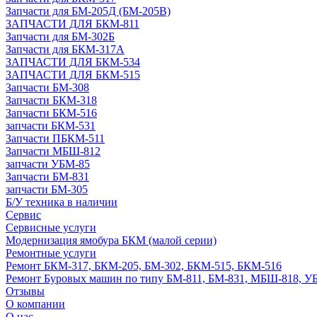
Запчасти для БМ-205Д (БМ-205В)
ЗАПЧАСТИ ДЛЯ БКМ-811
Запчасти для БМ-302Б
Запчасти для БКМ-317А
ЗАПЧАСТИ ДЛЯ БКМ-534
ЗАПЧАСТИ ДЛЯ БКМ-515
Запчасти БМ-308
Запчасти БКМ-318
Запчасти БКМ-516
запчасти БКМ-531
Запчасти ПБКМ-511
Запчасти МБШ-812
запчасти УБМ-85
Запчасти БМ-831
запчасти БМ-305
Б/У техника в наличии
Сервис
Сервисные услуги
Модернизация ямобура БКМ (малой серии)
Ремонтные услуги
Ремонт БКМ-317, БКМ-205, БМ-302, БКМ-515, БКМ-516
Ремонт Буровых машин по типу БМ-811, БМ-831, МБШ-818, У
Отзывы
О компании
О нас