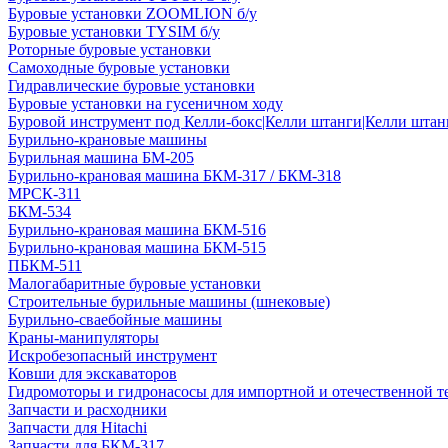
Буровые установки ZOOMLION б/у
Буровые установки TYSIM б/у
Роторные буровые установки
Самоходные буровые установки
Гидравлические буровые установки
Буровые установки на гусеничном ходу
Буровой инструмент под Келли-бокс|Келли штанги|Келли штанг
Бурильно-крановые машины
Бурильная машина БМ-205
Бурильно-крановая машина БКМ-317 / БКМ-318
МРСК-311
БКМ-534
Бурильно-крановая машина БКМ-516
Бурильно-крановая машина БКМ-515
ПБКМ-511
Малогабаритные буровые установки
Строительные бурильные машины (шнековые)
Бурильно-сваебойные машины
Краны-манипуляторы
Искробезопасный инструмент
Ковши для экскаваторов
Гидромоторы и гидронасосы для импортной и отечественной т
Запчасти и расходники
Запчасти для Hitachi
Запчасти для БКМ-317