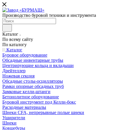
Производство буровой техники и инструмента
Каталог
По всему сайту
По каталогу
Каталог
Буровое оборудование
Обсадные инвентарные трубы
Центрирующие кольца и вкладыши
Дрейтеллер
Ножевая секция
Обсадные столы-осцилляторы
Рамки опорные обсадных труб
Замковые келли-штанги
Бетонолитное оборудование
Буровой инструмент под Келли-бокс
Расходные материалы
Шнеки CFA, непрерывные полые шнеки
Уширители
Шнеки
Ковшебуры