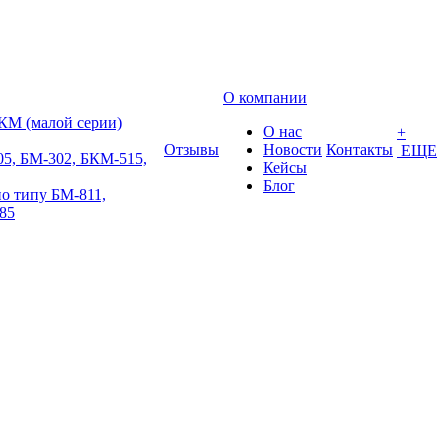
О компании
КМ (малой серии)
О нас
+
Отзывы
Новости
Контакты
ЕЩЕ
5, БМ-302, БКМ-515,
Кейсы
Блог
о типу БМ-811,
85