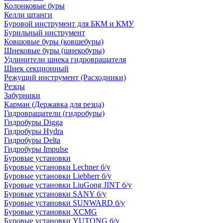
Колонковые буры
Келли штанги
Буровой инструмент для БКМ и КМУ
Бурильный инструмент
Ковшовые буры (ковшебуры)
Шнековые буры (шнекобуры)
Удлинители шнека гидровращателя
Шнек секционный
Режущий инструмент (Расходники)
Резцы
Забурники
Карман (Державка для резца)
Гидровращатели (гидробуры)
Гидробуры Digga
Гидробуры Hydra
Гидробуры Delta
Гидробуры Impulse
Буровые установки
Буровые установки Lechner б/у
Буровые установки Liebherr б/у
Буровые установки LiuGong JINT б/у
Буровые установки SANY б/у
Буровые установки SUNWARD б/у
Буровые установки XCMG
Буровые установки YUTONG б/у