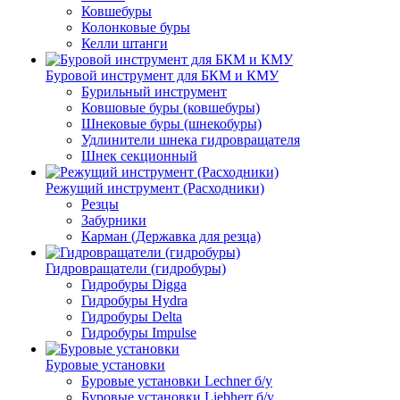
Ковшебуры
Колонковые буры
Келли штанги
Буровой инструмент для БКМ и КМУ
Бурильный инструмент
Ковшовые буры (ковшебуры)
Шнековые буры (шнекобуры)
Удлинители шнека гидровращателя
Шнек секционный
Режущий инструмент (Расходники)
Резцы
Забурники
Карман (Державка для резца)
Гидровращатели (гидробуры)
Гидробуры Digga
Гидробуры Hydra
Гидробуры Delta
Гидробуры Impulse
Буровые установки
Буровые установки Lechner б/у
Буровые установки Liebherr б/у