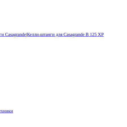
и Casagrande|Келли-штанги для Casagrande B 125 XP
ехники