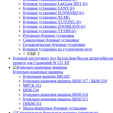
Буровые установки LiuGong JINT б/у
Буровые установки SANY б/у
Буровые установки SUNWARD б/у
Буровые установки XCMG
Буровые установки YUTONG б/у
Буровые установки ZOOMLION б/у
Буровые установки TYSIM б/у
Роторные буровые установки
Самоходные буровые установки
Гидравлические буровые установки
Буровые установки на гусеничном ходу
+ ЕЩЕ 3
Буровой инструмент под Келли-бокс|Келли штанги|Келли
штанги для Casagrande B 125 XP
Бурильно-крановые машины
Бурильная машина БМ-205
Бурильно-крановая машина БКМ-317 / БКМ-318
МРСК-311
БКМ-534
Бурильно-крановая машина БКМ-516
Бурильно-крановая машина БКМ-515
ПБКМ-511
Малогабаритные буровые установки