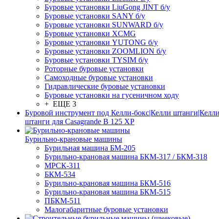
Буровые установки LiuGong JINT б/у
Буровые установки SANY б/у
Буровые установки SUNWARD б/у
Буровые установки XCMG
Буровые установки YUTONG б/у
Буровые установки ZOOMLION б/у
Буровые установки TYSIM б/у
Роторные буровые установки
Самоходные буровые установки
Гидравлические буровые установки
Буровые установки на гусеничном ходу
+ ЕЩЕ 3
Буровой инструмент под Келли-бокс|Келли штанги|Келли
штанги для Casagrande B 125 XP
Бурильно-крановые машины
Бурильная машина БМ-205
Бурильно-крановая машина БКМ-317 / БКМ-318
МРСК-311
БКМ-534
Бурильно-крановая машина БКМ-516
Бурильно-крановая машина БКМ-515
ПБКМ-511
Малогабаритные буровые установки