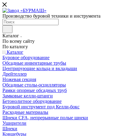
Производство буровой техники и инструмента
Каталог
По всему сайту
По каталогу
Каталог
Буровое оборудование
Обсадные инвентарные трубы
Центрирующие кольца и вкладыши
Дрейтеллер
Ножевая секция
Обсадные столы-осцилляторы
Рамки опорные обсадных труб
Замковые келли-штанги
Бетонолитное оборудование
Буровой инструмент под Келли-бокс
Расходные материалы
Шнеки CFA, непрерывные полые шнеки
Уширители
Шнеки
Ковшебуры