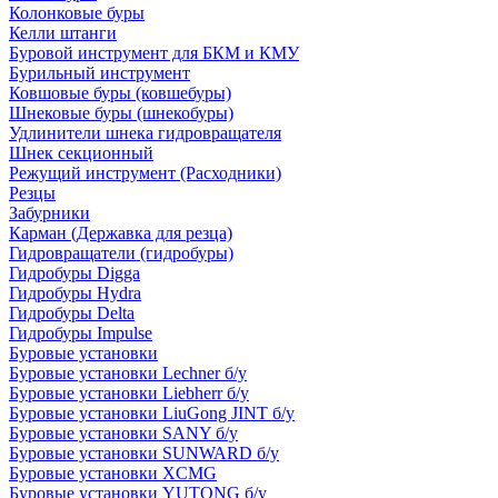
Колонковые буры
Келли штанги
Буровой инструмент для БКМ и КМУ
Бурильный инструмент
Ковшовые буры (ковшебуры)
Шнековые буры (шнекобуры)
Удлинители шнека гидровращателя
Шнек секционный
Режущий инструмент (Расходники)
Резцы
Забурники
Карман (Державка для резца)
Гидровращатели (гидробуры)
Гидробуры Digga
Гидробуры Hydra
Гидробуры Delta
Гидробуры Impulse
Буровые установки
Буровые установки Lechner б/у
Буровые установки Liebherr б/у
Буровые установки LiuGong JINT б/у
Буровые установки SANY б/у
Буровые установки SUNWARD б/у
Буровые установки XCMG
Буровые установки YUTONG б/у