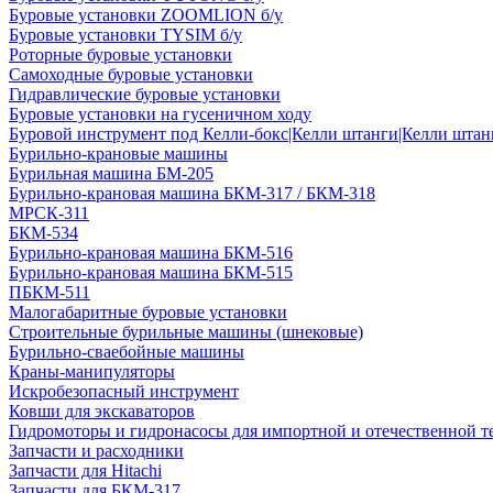
Буровые установки ZOOMLION б/у
Буровые установки TYSIM б/у
Роторные буровые установки
Самоходные буровые установки
Гидравлические буровые установки
Буровые установки на гусеничном ходу
Буровой инструмент под Келли-бокс|Келли штанги|Келли штанг
Бурильно-крановые машины
Бурильная машина БМ-205
Бурильно-крановая машина БКМ-317 / БКМ-318
МРСК-311
БКМ-534
Бурильно-крановая машина БКМ-516
Бурильно-крановая машина БКМ-515
ПБКМ-511
Малогабаритные буровые установки
Строительные бурильные машины (шнековые)
Бурильно-сваебойные машины
Краны-манипуляторы
Искробезопасный инструмент
Ковши для экскаваторов
Гидромоторы и гидронасосы для импортной и отечественной т
Запчасти и расходники
Запчасти для Hitachi
Запчасти для БКМ-317