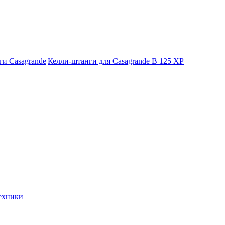
и Casagrande|Келли-штанги для Casagrande B 125 XP
ехники