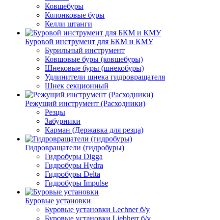
Ковшебуры
Колонковые буры
Келли штанги
Буровой инструмент для БКМ и КМУ
Бурильный инструмент
Ковшовые буры (ковшебуры)
Шнековые буры (шнекобуры)
Удлинители шнека гидровращателя
Шнек секционный
Режущий инструмент (Расходники)
Резцы
Забурники
Карман (Державка для резца)
Гидровращатели (гидробуры)
Гидробуры Digga
Гидробуры Hydra
Гидробуры Delta
Гидробуры Impulse
Буровые установки
Буровые установки Lechner б/у
Буровые установки Liebherr б/у