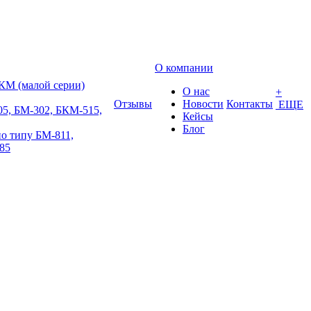
О компании
КМ (малой серии)
О нас
+
Отзывы
Новости
Контакты
ЕЩЕ
5, БМ-302, БКМ-515,
Кейсы
Блог
о типу БМ-811,
85