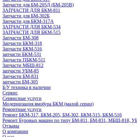
Запчасти для БМ-205Д (БМ-205В)
ЗАПЧАСТИ ДЛЯ БКМ-811
Запчасти для БМ-302Б
Запчасти для БКМ-317А
ЗАПЧАСТИ ДЛЯ БКМ-534
ЗАПЧАСТИ ДЛЯ БКМ-515
Запчасти БМ-308
Запчасти БКМ-318
Запчасти БКМ-516
запчасти БКМ-531
Запчасти ПБКМ-511
Запчасти МБШ-812
запчасти УБМ-85
Запчасти БМ-831
запчасти БМ-305
Б/У техника в наличии
Сервис
Сервисные услуги
Модернизация ямобура БКМ (малой серии)
Ремонтные услуги
Ремонт БКМ-317, БКМ-205, БМ-302, БКМ-515, БКМ-516
Ремонт Буровых машин по типу БМ-811, БМ-831, МБШ-818, У
Отзывы
О компании
О нас